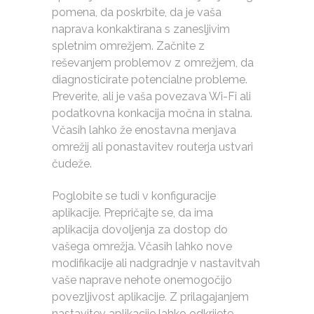
pomena, da poskrbite, da je vaša
naprava konkaktirana s zanesljivim
spletnim omrežjem. Začnite z
reševanjem problemov z omrežjem, da
diagnosticirate potencialne probleme.
Preverite, ali je vaša povezava Wi-Fi ali
podatkovna konkacija močna in stalna.
Včasih lahko že enostavna menjava
omrežij ali ponastavitev routerja ustvari
čudeže.
Poglobite se tudi v konfiguracije
aplikacije. Prepričajte se, da ima
aplikacija dovoljenja za dostop do
vašega omrežja. Včasih lahko nove
modifikacije ali nadgradnje v nastavitvah
vaše naprave nehote onemogočijo
povezljivost aplikacije. Z prilagajanjem
nastavitev aplikacije lahko odkrijete