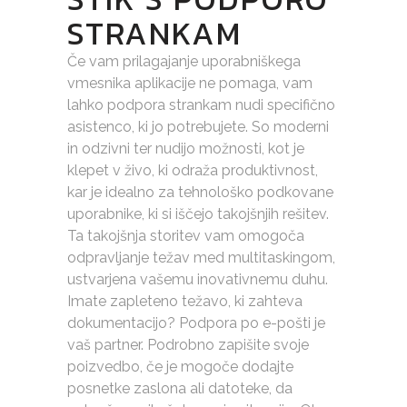
STRANKAM
Če vam prilagajanje uporabniškega
vmesnika aplikacije ne pomaga, vam
lahko podpora strankam nudi specifično
asistenco, ki jo potrebujete. So moderni
in odzivni ter nudijo možnosti, kot je
klepet v živo, ki odraža produktivnost,
kar je idealno za tehnološko podkovane
uporabnike, ki si iščejo takojšnjih rešitev.
Ta takojšnja storitev vam omogoča
odpravljanje težav med multitaskingom,
ustvarjena vašemu inovativnemu duhu.
Imate zapleteno težavo, ki zahteva
dokumentacijo? Podpora po e-pošti je
vaš partner. Podrobno zapišite svoje
poizvedbo, če je mogoče dodajte
posnetke zaslona ali datoteke, da