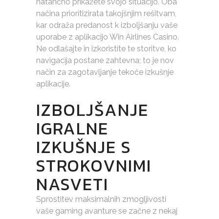
natančno prikažete svojo situacijo. Oba
načina prioritizirata takojšnjim rešitvam,
kar odraža predanost k izboljšanju vaše
uporabe z aplikacijo Win Airlines Casino.
Ne odlašajte in izkoristite te storitve, ko
navigacija postane zahtevna; to je nov
način za zagotavljanje tekoče izkušnje
aplikacije.
IZBOLJŠANJE
IGRALNE
IZKUŠNJE S
STROKOVNIMI
NASVETI
Sprostitev maksimalnih zmogljivosti
vaše gaming avanture se začne z nekaj