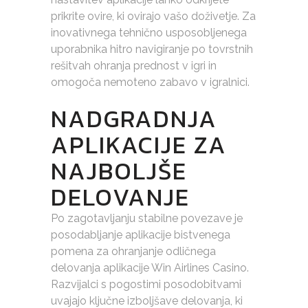
prikrite ovire, ki ovirajo vašo doživetje. Za
inovativnega tehnično usposobljenega
uporabnika hitro navigiranje po tovrstnih
rešitvah ohranja prednost v igri in
omogoča nemoteno zabavo v igralnici.
NADGRADNJA
APLIKACIJE ZA
NAJBOLJŠE
DELOVANJE
Po zagotavljanju stabilne povezave je
posodabljanje aplikacije bistvenega
pomena za ohranjanje odličnega
delovanja aplikacije Win Airlines Casino.
Razvijalci s pogostimi posodobitvami
uvajajo ključne izboljšave delovanja, ki