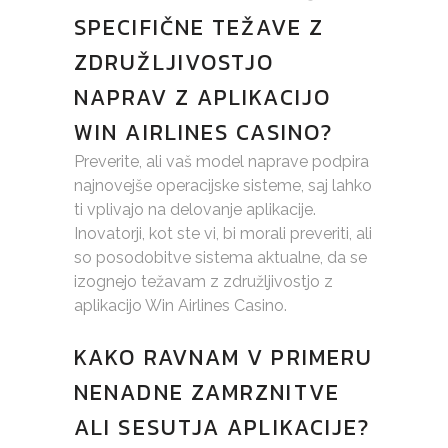
SPECIFIČNE TEŽAVE Z
ZDRUŽLJIVOSTJO
NAPRAV Z APLIKACIJO
WIN AIRLINES CASINO?
Preverite, ali vaš model naprave podpira
najnovejše operacijske sisteme, saj lahko
ti vplivajo na delovanje aplikacije.
Inovatorji, kot ste vi, bi morali preveriti, ali
so posodobitve sistema aktualne, da se
izognejo težavam z združljivostjo z
aplikacijo Win Airlines Casino.
KAKO RAVNAM V PRIMERU
NENADNE ZAMRZNITVE
ALI SESUTJA APLIKACIJE?