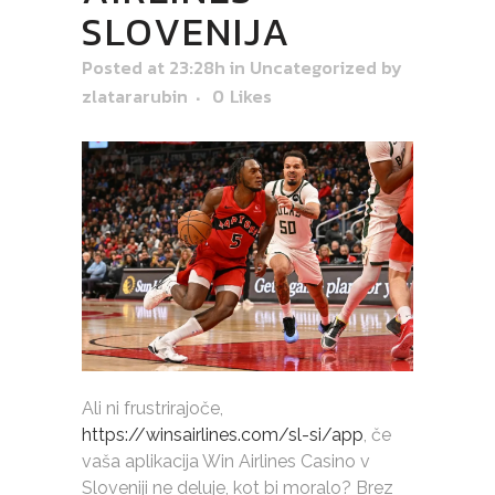
SLOVENIJA
Posted at 23:28h
in
Uncategorized
by
zlatararubin
0
Likes
Ali ni frustrirajoče,
https://winsairlines.com/sl-si/app
, če
vaša aplikacija Win Airlines Casino v
Sloveniji ne deluje, kot bi moralo? Brez