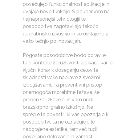
povečujejo funkcionalnost aplikacije in
uvajajo nove funkcije. S poudarkom na
najnaprednejši tehnologiji te
posodobitve zagotavljajo tekočo
uporabniško izkušnjo in so usklajene z
vašo težnjo po inovacijah.
Pogoste posodobitve bodo opravile
tudi kontrole združljivosti aplikacij, kar je
ključni korak k doseganju celovite
skladnosti vaše naprave z svežimi
izboljšavami. Ta preventivni pristop
onemogoča morebitne težave, še
preden se izkažejo, in vam nudi
brezskrbno igralno izkušnjo. Ne
spreglejte obvestil, ki vas opozarjajo k
posodobitvi; ta ne označujejo le
nadgrajene estetike, temveč tudi
povečano delovanje in varnost