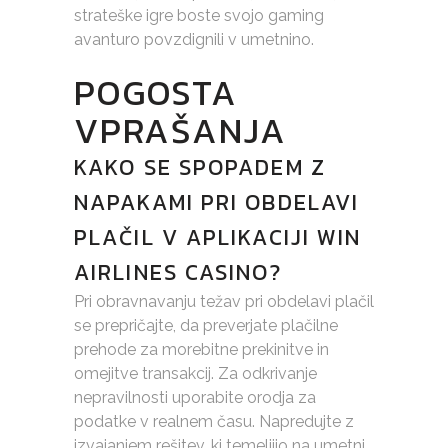
strateške igre boste svojo gaming
avanturo povzdignili v umetnino.
POGOSTA
VPRAŠANJA
KAKO SE SPOPADEM Z
NAPAKAMI PRI OBDELAVI
PLAČIL V APLIKACIJI WIN
AIRLINES CASINO?
Pri obravnavanju težav pri obdelavi plačil
se prepričajte, da preverjate plačilne
prehode za morebitne prekinitve in
omejitve transakcij. Za odkrivanje
nepravilnosti uporabite orodja za
podatke v realnem času. Napredujte z
izvajanjem rešitev, ki temeljijo na umetni