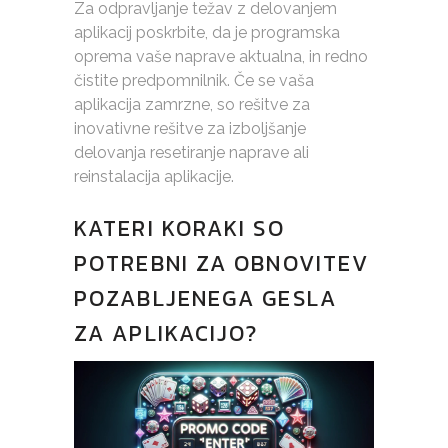
Za odpravljanje težav z delovanjem
aplikacij poskrbite, da je programska
oprema vaše naprave aktualna, in redno
čistite predpomnilnik. Če se vaša
aplikacija zamrzne, so rešitve za
inovativne rešitve za izboljšanje
delovanja resetiranje naprave ali
reinstalacija aplikacije.
KATERI KORAKI SO
POTREBNI ZA OBNOVITEV
POZABLJENEGA GESLA
ZA APLIKACIJO?