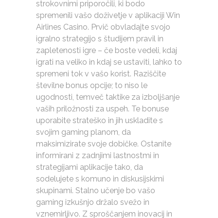
strokovnimi priporočili, ki bodo
spremenili vašo doživetje v aplikaciji Win
Airlines Casino. Prvič obvladajte svojo
igralno strategijo s študijem pravil in
zapletenosti igre – če boste vedeli, kdaj
igrati na veliko in kdaj se ustaviti, lahko to
spremeni tok v vašo korist. Raziščite
številne bonus opcije; to niso le
ugodnosti, temveč taktike za izboljšanje
vaših priložnosti za uspeh. Te bonuse
uporabite strateško in jih uskladite s
svojim gaming planom, da
maksimizirate svoje dobičke. Ostanite
informirani z zadnjimi lastnostmi in
strategijami aplikacije tako, da
sodelujete s komuno in diskusijskimi
skupinami. Stalno učenje bo vašo
gaming izkušnjo držalo svežo in
vznemirljivo. Z sproščanjem inovacij in