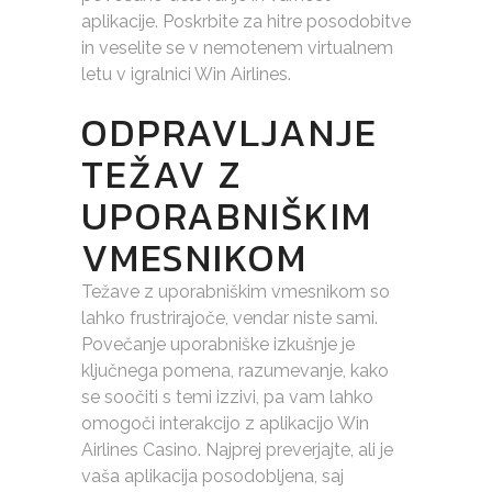
aplikacije. Poskrbite za hitre posodobitve
in veselite se v nemotenem virtualnem
letu v igralnici Win Airlines.
ODPRAVLJANJE
TEŽAV Z
UPORABNIŠKIM
VMESNIKOM
Težave z uporabniškim vmesnikom so
lahko frustrirajoče, vendar niste sami.
Povečanje uporabniške izkušnje je
ključnega pomena, razumevanje, kako
se soočiti s temi izzivi, pa vam lahko
omogoči interakcijo z aplikacijo Win
Airlines Casino. Najprej preverjajte, ali je
vaša aplikacija posodobljena, saj