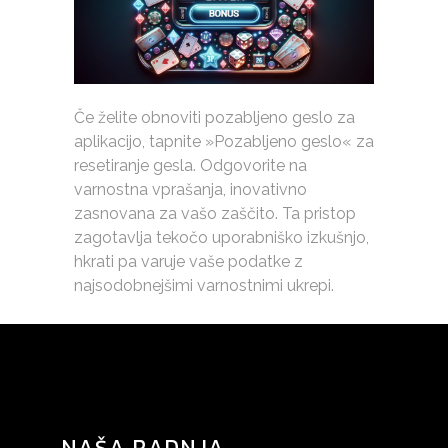
Če želite obnoviti pozabljeno geslo za
aplikacijo, tapnite »Pozabljeno geslo« za
resetiranje gesla. Odgovorite na
varnostna vprašanja, inovativno
zasnovana za vašo zaščito. Ta pristop
zagotavlja tekočo uporabniško izkušnjo,
hkrati pa varuje vaše podatke z
najsodobnejšimi varnostnimi ukrepi.
NAŠA RADNJA