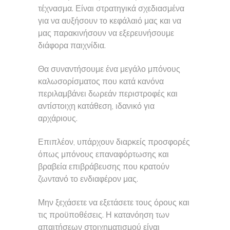
τέχνασμα. Είναι στρατηγικά σχεδιασμένα
για να αυξήσουν το κεφάλαιό μας και να
μας παρακινήσουν να εξερευνήσουμε
διάφορα παιχνίδια.
Θα συναντήσουμε ένα μεγάλο μπόνους
καλωσορίσματος που κατά κανόνα
περιλαμβάνει δωρεάν περιστροφές και
αντίστοιχη κατάθεση, ιδανικό για
αρχάριους.
Επιπλέον, υπάρχουν διαρκείς προσφορές
όπως μπόνους επαναφόρτωσης και
βραβεία επιβράβευσης που κρατούν
ζωντανό το ενδιαφέρον μας.
Μην ξεχάσετε να εξετάσετε τους όρους και
τις προϋποθέσεις. Η κατανόηση των
απαιτήσεων στοιχηματισμού είναι