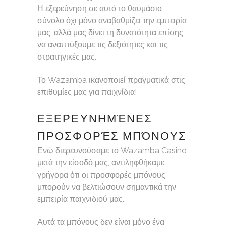
Η εξερεύνηση σε αυτό το θαυμάσιο
σύνολο όχι μόνο αναβαθμίζει την εμπειρία
μας, αλλά μας δίνει τη δυνατότητα επίσης
να αναπτύξουμε τις δεξιότητες και τις
στρατηγικές μας.
Το Wazamba ικανοποιεί πραγματικά στις
επιθυμίες μας για παιχνίδια!
ΕΞΕΡΕΥΝΗΜΈΝΕΣ
ΠΡΟΣΦΟΡΈΣ ΜΠΌΝΟΥΣ
Ενώ διερευνούσαμε το Wazamba Casino
μετά την είσοδό μας, αντιληφθήκαμε
γρήγορα ότι οι προσφορές μπόνους
μπορούν να βελτιώσουν σημαντικά την
εμπειρία παιχνιδιού μας.
Αυτά τα μπόνους δεν είναι μόνο ένα