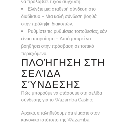
να προλάβετε τυχόν σύγχυση.
Ελέγξτε μια σταθερή σύνδεση στο
διαδίκτυο – Μια καλή σύνδεση βοηθά
στην πρόληψη διακοπών.
Ρυθμίστε τις ρυθμίσεις τοποθεσίας, εάν
είναι απαραίτητο – Αυτό μπορεί να
βοηθήσει στην πρόσβαση σε τοπικό
περιεχόμενο.
ΠΛΟΉΓΗΣΗ ΣΤΗ
ΣΕΛΊΔΑ
ΣΎΝΔΕΣΗΣ
Πώς μπορούμε να φτάσουμε στη σελίδα
σύνδεσης για το Wazamba Casino;
Αρχικά, επαληθεύουμε ότι είμαστε στον
κανονικό ιστότοπο της Wazamba.