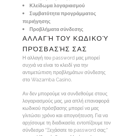
Κλείδωμα λογαριασμού
Συμβατότητα προγράμματος
περιήγησης
Προβλήματα σύνδεσης
ΑΛΛΑΓΉ ΤΟΥ ΚΩΔΙΚΟΎ
ΠΡΌΣΒΑΣΉΣ ΣΑΣ
Η αλλαγή του password μας μπορεί
συχνά να είναι το κλειδί για την
αντιμετώπιση προβλημάτων σύνδεσης
στο Wazamba Casino.
Αν δεν μπορούμε να συνδεθούμε στους
λογαριασμούς μας, μια απλή επαναφορά
κωδικού πρόσβασης μπορεί να μας
γλιτώσει χρόνο και απογοήτευση. Για να
αρχίσουμε τη διαδικασία, εντοπίζουμε τον
σύνδεσμο “Ξεχάσατε το password σας;”