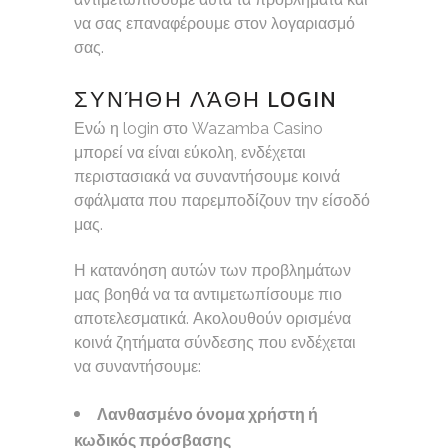
να σας επαναφέρουμε στον λογαριασμό
σας.
ΣΥΝΉΘΗ ΛΆΘΗ LOGIN
Ενώ η login στο Wazamba Casino
μπορεί να είναι εύκολη, ενδέχεται
περιστασιακά να συναντήσουμε κοινά
σφάλματα που παρεμποδίζουν την είσοδό
μας.
Η κατανόηση αυτών των προβλημάτων
μας βοηθά να τα αντιμετωπίσουμε πιο
αποτελεσματικά. Ακολουθούν ορισμένα
κοινά ζητήματα σύνδεσης που ενδέχεται
να συναντήσουμε:
Λανθασμένο όνομα χρήστη ή
κωδικός πρόσβασης