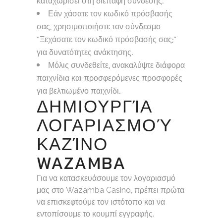
καταχωρίσει στη διεπαφή σύνδεσης.
Εάν χάσατε τον κωδικό πρόσβασής
σας, χρησιμοποιήστε τον σύνδεσμο
“Ξεχάσατε τον κωδικό πρόσβασής σας;”
για δυνατότητες ανάκτησης.
Μόλις συνδεθείτε, ανακαλύψτε διάφορα
παιχνίδια και προσφερόμενες προσφορές
για βελτιωμένο παιχνίδι.
ΔΗΜΙΟΥΡΓΊΑ
ΛΟΓΑΡΙΑΣΜΟΎ
ΚΑΖΊΝΟ
WAZAMBA
Για να κατασκευάσουμε τον λογαριασμό
μας στο Wazamba Casino, πρέπει πρώτα
να επισκεφτούμε τον ιστότοπο και να
εντοπίσουμε το κουμπί εγγραφής.