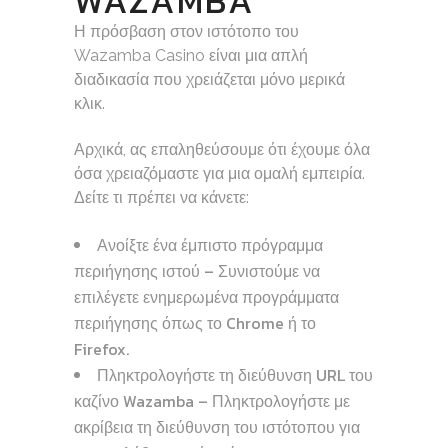
WAZAMBA
Η πρόσβαση στον ιστότοπο του
Wazamba Casino είναι μια απλή
διαδικασία που χρειάζεται μόνο μερικά
κλικ.
Αρχικά, ας επαληθεύσουμε ότι έχουμε όλα
όσα χρειαζόμαστε για μια ομαλή εμπειρία.
Δείτε τι πρέπει να κάνετε:
Ανοίξτε ένα έμπιστο πρόγραμμα
περιήγησης ιστού – Συνιστούμε να
επιλέγετε ενημερωμένα προγράμματα
περιήγησης όπως το Chrome ή το
Firefox.
Πληκτρολογήστε τη διεύθυνση URL του
καζίνο Wazamba – Πληκτρολογήστε με
ακρίβεια τη διεύθυνση του ιστότοπου για