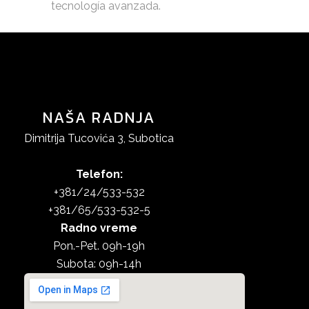
tecnología avanzada.
NAŠA RADNJA
Dimitrija Tucovića 3, Subotica
Telefon:
+381/24/533-532
+381/65/533-532-5
Radno vreme
Pon.-Pet. 09h-19h
Subota: 09h-14h