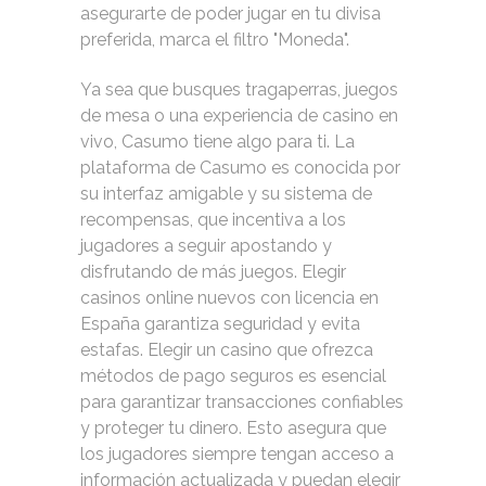
asegurarte de poder jugar en tu divisa
preferida, marca el filtro "Moneda".
Ya sea que busques tragaperras, juegos
de mesa o una experiencia de casino en
vivo, Casumo tiene algo para ti. La
plataforma de Casumo es conocida por
su interfaz amigable y su sistema de
recompensas, que incentiva a los
jugadores a seguir apostando y
disfrutando de más juegos. Elegir
casinos online nuevos con licencia en
España garantiza seguridad y evita
estafas. Elegir un casino que ofrezca
métodos de pago seguros es esencial
para garantizar transacciones confiables
y proteger tu dinero. Esto asegura que
los jugadores siempre tengan acceso a
información actualizada y puedan elegir