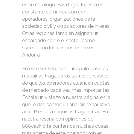
en su catálogo. Para lograrlo, está en
constante comunicación con
operadores, organizaciones de la
sociedad civil y otros actores de interés.
Otras regiones también asignan un
encargado sobre el sector, como
sucede con los casinos online en
Andorra.
En este sentido, son principalmente las
máquinas tragaperras las responsables
de que los operadores alcancen cuotas
de mercado cada vez más importantes.
Échale un vistazo a nuestra página en la
que le dedicamos un análisis exhaustivo
al RTP en las máquinas tragaperras. En
nuestra reseña con opiniones de
888casino te contamos muchas cosas
más acerca de este operador top en