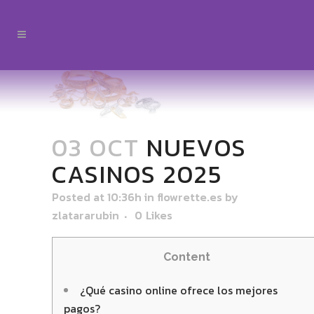
03 OCT
NUEVOS
CASINOS 2025
Posted at 10:36h
in
flowrette.es
by
zlatararubin
0
Likes
Content
¿Qué casino online ofrece los mejores
pagos?