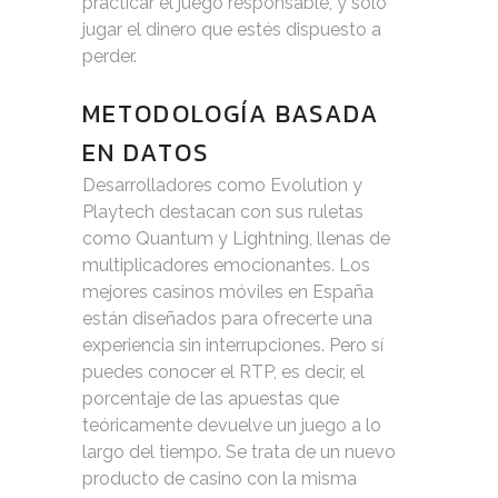
practicar el juego responsable, y solo
jugar el dinero que estés dispuesto a
perder.
METODOLOGÍA BASADA
EN DATOS
Desarrolladores como Evolution y
Playtech destacan con sus ruletas
como Quantum y Lightning, llenas de
multiplicadores emocionantes. Los
mejores casinos móviles en España
están diseñados para ofrecerte una
experiencia sin interrupciones. Pero sí
puedes conocer el RTP, es decir, el
porcentaje de las apuestas que
teóricamente devuelve un juego a lo
largo del tiempo. Se trata de un nuevo
producto de casino con la misma