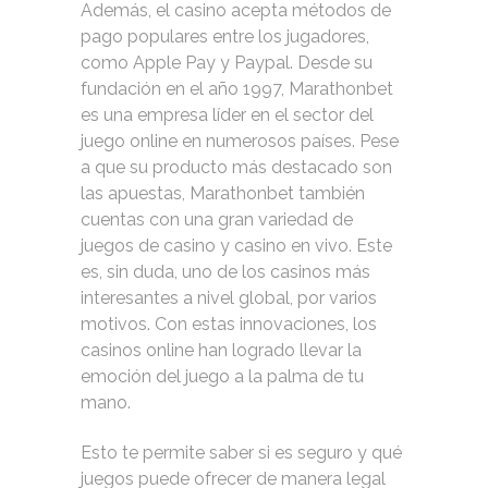
Además, el casino acepta métodos de
pago populares entre los jugadores,
como Apple Pay y Paypal. Desde su
fundación en el año 1997, Marathonbet
es una empresa líder en el sector del
juego online en numerosos países. Pese
a que su producto más destacado son
las apuestas, Marathonbet también
cuentas con una gran variedad de
juegos de casino y casino en vivo. Este
es, sin duda, uno de los casinos más
interesantes a nivel global, por varios
motivos. Con estas innovaciones, los
casinos online han logrado llevar la
emoción del juego a la palma de tu
mano.
Esto te permite saber si es seguro y qué
juegos puede ofrecer de manera legal