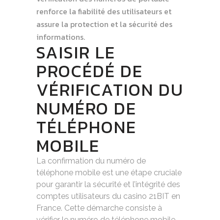
renforce la fiabilité des utilisateurs et
assure la protection et la sécurité des
informations.
SAISIR LE
PROCÉDÉ DE
VÉRIFICATION DU
NUMÉRO DE
TÉLÉPHONE
MOBILE
La confirmation du numéro de
téléphone mobile est une étape cruciale
pour garantir la sécurité et l’intégrité des
comptes utilisateurs du casino 21BIT en
France. Cette démarche consiste à
vérifier le numéro de téléphone mobile