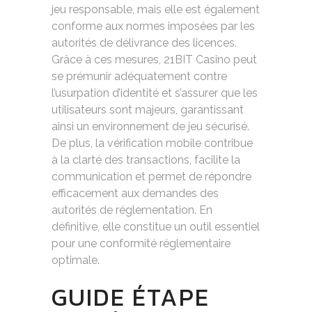
jeu responsable, mais elle est également
conforme aux normes imposées par les
autorités de délivrance des licences.
Grâce à ces mesures, 21BIT Casino peut
se prémunir adéquatement contre
l’usurpation d’identité et s’assurer que les
utilisateurs sont majeurs, garantissant
ainsi un environnement de jeu sécurisé.
De plus, la vérification mobile contribue
à la clarté des transactions, facilite la
communication et permet de répondre
efficacement aux demandes des
autorités de réglementation. En
définitive, elle constitue un outil essentiel
pour une conformité réglementaire
optimale.
GUIDE ÉTAPE