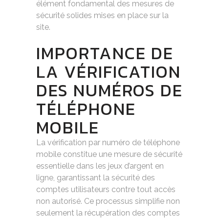
élément fondamental des mesures de
sécurité solides mises en place sur la
site.
IMPORTANCE DE
LA VÉRIFICATION
DES NUMÉROS DE
TÉLÉPHONE
MOBILE
La vérification par numéro de téléphone
mobile constitue une mesure de sécurité
essentielle dans les jeux d’argent en
ligne, garantissant la sécurité des
comptes utilisateurs contre tout accès
non autorisé. Ce processus simplifie non
seulement la récupération des comptes