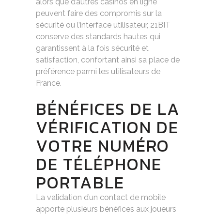
alors que d’autres casinos en ligne
peuvent faire des compromis sur la
sécurité ou l’interface utilisateur, 21BIT
conserve des standards hautes qui
garantissent à la fois sécurité et
satisfaction, confortant ainsi sa place de
préférence parmi les utilisateurs de
France.
BÉNÉFICES DE LA
VÉRIFICATION DE
VOTRE NUMÉRO
DE TÉLÉPHONE
PORTABLE
La validation d’un contact de mobile
apporte plusieurs bénéfices aux joueurs