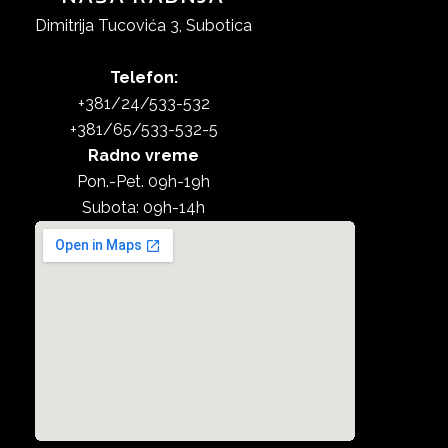
Dimitrija Tucovića 3, Subotica
Telefon:
+381/24/533-532
+381/65/533-532-5
Radno vreme
Pon.-Pet. 09h-19h
Subota: 09h-14h