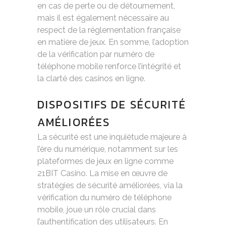
en cas de perte ou de détournement,
mais il est également nécessaire au
respect de la réglementation française
en matière de jeux. En somme, l’adoption
de la vérification par numéro de
téléphone mobile renforce l’intégrité et
la clarté des casinos en ligne.
DISPOSITIFS DE SÉCURITÉ
AMÉLIORÉES
La sécurité est une inquiétude majeure à
l’ère du numérique, notamment sur les
plateformes de jeux en ligne comme
21BIT Casino. La mise en œuvre de
stratégies de sécurité améliorées, via la
vérification du numéro de téléphone
mobile, joue un rôle crucial dans
l’authentification des utilisateurs. En