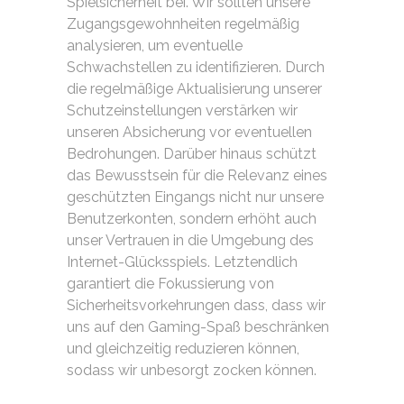
Spielsicherheit bei. Wir sollten unsere
Zugangsgewohnheiten regelmäßig
analysieren, um eventuelle
Schwachstellen zu identifizieren. Durch
die regelmäßige Aktualisierung unserer
Schutzeinstellungen verstärken wir
unseren Absicherung vor eventuellen
Bedrohungen. Darüber hinaus schützt
das Bewusstsein für die Relevanz eines
geschützten Eingangs nicht nur unsere
Benutzerkonten, sondern erhöht auch
unser Vertrauen in die Umgebung des
Internet-Glücksspiels. Letztendlich
garantiert die Fokussierung von
Sicherheitsvorkehrungen dass, dass wir
uns auf den Gaming-Spaß beschränken
und gleichzeitig reduzieren können,
sodass wir unbesorgt zocken können.