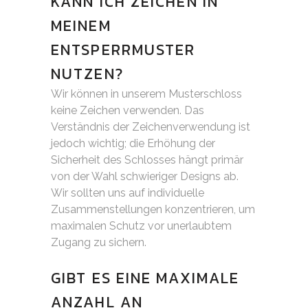
KANN ICH ZEICHEN IN
MEINEM
ENTSPERRMUSTER
NUTZEN?
Wir können in unserem Musterschloss
keine Zeichen verwenden. Das
Verständnis der Zeichenverwendung ist
jedoch wichtig; die Erhöhung der
Sicherheit des Schlosses hängt primär
von der Wahl schwieriger Designs ab.
Wir sollten uns auf individuelle
Zusammenstellungen konzentrieren, um
maximalen Schutz vor unerlaubtem
Zugang zu sichern.
GIBT ES EINE MAXIMALE
ANZAHL AN