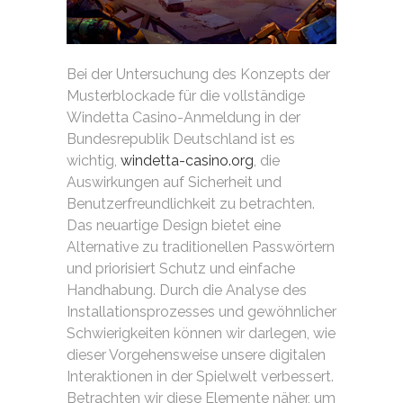
Bei der Untersuchung des Konzepts der
Musterblockade für die vollständige
Windetta Casino-Anmeldung in der
Bundesrepublik Deutschland ist es
wichtig,
windetta-casino.org
, die
Auswirkungen auf Sicherheit und
Benutzerfreundlichkeit zu betrachten.
Das neuartige Design bietet eine
Alternative zu traditionellen Passwörtern
und priorisiert Schutz und einfache
Handhabung. Durch die Analyse des
Installationsprozesses und gewöhnlicher
Schwierigkeiten können wir darlegen, wie
dieser Vorgehensweise unsere digitalen
Interaktionen in der Spielwelt verbessert.
Betrachten wir diese Elemente näher, um