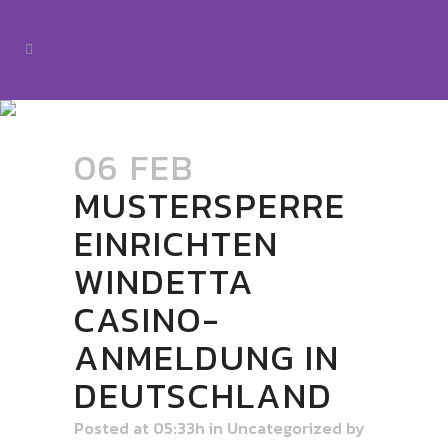
06 FEB
MUSTERSPERRE
EINRICHTEN
WINDETTA
CASINO-
ANMELDUNG IN
DEUTSCHLAND
Posted at 05:33h
in
Uncategorized
by