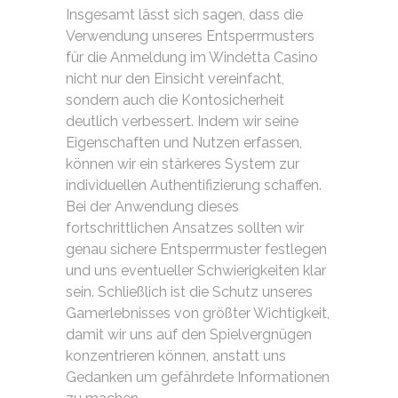
Insgesamt lässt sich sagen, dass die
Verwendung unseres Entsperrmusters
für die Anmeldung im Windetta Casino
nicht nur den Einsicht vereinfacht,
sondern auch die Kontosicherheit
deutlich verbessert. Indem wir seine
Eigenschaften und Nutzen erfassen,
können wir ein stärkeres System zur
individuellen Authentifizierung schaffen.
Bei der Anwendung dieses
fortschrittlichen Ansatzes sollten wir
genau sichere Entsperrmuster festlegen
und uns eventueller Schwierigkeiten klar
sein. Schließlich ist die Schutz unseres
Gamerlebnisses von größter Wichtigkeit,
damit wir uns auf den Spielvergnügen
konzentrieren können, anstatt uns
Gedanken um gefährdete Informationen