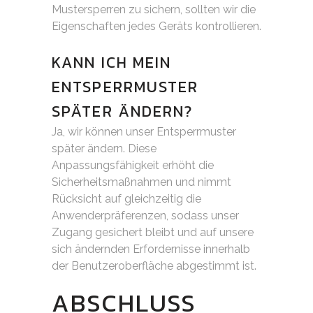
Mustersperren zu sichern, sollten wir die
Eigenschaften jedes Geräts kontrollieren.
KANN ICH MEIN
ENTSPERRMUSTER
SPÄTER ÄNDERN?
Ja, wir können unser Entsperrmuster
später ändern. Diese
Anpassungsfähigkeit erhöht die
Sicherheitsmaßnahmen und nimmt
Rücksicht auf gleichzeitig die
Anwenderpräferenzen, sodass unser
Zugang gesichert bleibt und auf unsere
sich ändernden Erfordernisse innerhalb
der Benutzeroberfläche abgestimmt ist.
ABSCHLUSS