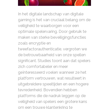
In het digitale landschap van digitale
gaming is het van cruciaal belang om de
veiligheid te waarborgen voor een
optimale spelervaring. Door gebruik te
maken van sterke beveiligingsfuncties
zoals encryptie en
tweefactorauthenticatie, vergroten we
de betrouwbaarheid van onze spellen
significant. Studies toont aan dat spelers
zich comfortabeler en meer
geïnteresseerd voelen wanneer ze het
platform vertrouwen, wat resulteert in
uitgebreidere speeltijden en een hogere
tevredenheid. Bovendien hebben
platforms die de nadruk leggen op de
veiligheid van spelers een grotere kans
om een trouwe klantenkring te