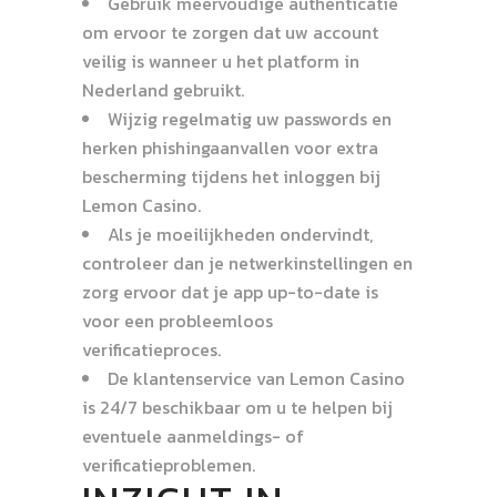
Gebruik meervoudige authenticatie
om ervoor te zorgen dat uw account
veilig is wanneer u het platform in
Nederland gebruikt.
Wijzig regelmatig uw passwords en
herken phishingaanvallen voor extra
bescherming tijdens het inloggen bij
Lemon Casino.
Als je moeilijkheden ondervindt,
controleer dan je netwerkinstellingen en
zorg ervoor dat je app up-to-date is
voor een probleemloos
verificatieproces.
De klantenservice van Lemon Casino
is 24/7 beschikbaar om u te helpen bij
eventuele aanmeldings- of
verificatieproblemen.