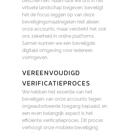
beschermen. Naarmate we ons in het
virtuele landschap begeven, beveiligt
het de focus leggen op van deze
beveiligingsmaatregelen niet alleen
onze accounts, maar versterkt het ook
ons zekerheid in online platforms.
Samen kunnen we een beveiligde
digitale omgeving voor iedereen
vormgeven.
VEREENVOUDIGD
VERIFICATIEPROCES
We hebben het essentie van het
beveiligen van onze accounts tegen
ongeautoriseerde toegang bepaald, en
een even belangrijk aspect is het
efficiënte verificatieproces. Dit proces
verhoogt onze mobiele beveiliging