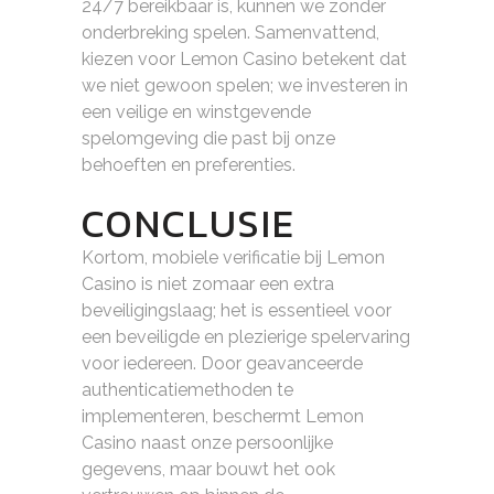
24/7 bereikbaar is, kunnen we zonder
onderbreking spelen. Samenvattend,
kiezen voor Lemon Casino betekent dat
we niet gewoon spelen; we investeren in
een veilige en winstgevende
spelomgeving die past bij onze
behoeften en preferenties.
CONCLUSIE
Kortom, mobiele verificatie bij Lemon
Casino is niet zomaar een extra
beveiligingslaag; het is essentieel voor
een beveiligde en plezierige spelervaring
voor iedereen. Door geavanceerde
authenticatiemethoden te
implementeren, beschermt Lemon
Casino naast onze persoonlijke
gegevens, maar bouwt het ook