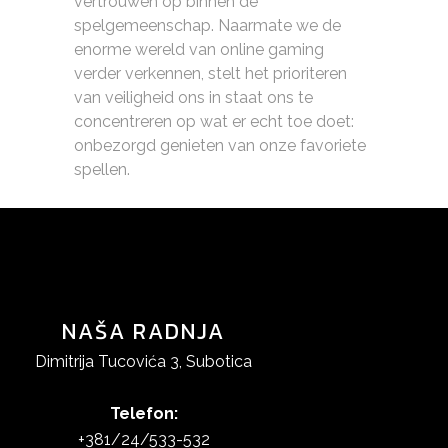
vertrouwen op binnen de
spelgemeenschap. Naarmate we de
enorme wereld van online gaming
verder verkennen, stelt het prioriteren
van veiligheid ons in staat ons te
concentreren op wat er echt toe doet:
onbezorgd genieten van onze favoriete
spellen.
NAŠA RADNJA
Dimitrija Tucovića 3, Subotica
Telefon:
+381/24/533-532