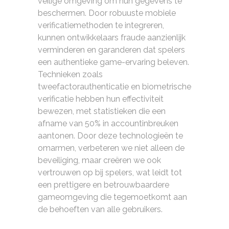
veilige omgeving om hun gegevens te
beschermen. Door robuuste mobiele
verificatiemethoden te integreren,
kunnen ontwikkelaars fraude aanzienlijk
verminderen en garanderen dat spelers
een authentieke game-ervaring beleven.
Technieken zoals
tweefactorauthenticatie en biometrische
verificatie hebben hun effectiviteit
bewezen, met statistieken die een
afname van 50% in accountinbreuken
aantonen. Door deze technologieën te
omarmen, verbeteren we niet alleen de
beveiliging, maar creëren we ook
vertrouwen op bij spelers, wat leidt tot
een prettigere en betrouwbaardere
gameomgeving die tegemoetkomt aan
de behoeften van alle gebruikers.