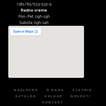
+381/65/533-532-5
Radno vreme
Pon.-Pet. 09h-19h
Subota: 09h-14h
NASLOVNA
O NAMA
ZLATNIK
KATALOG
USLUGE
NOVOSTI
KONTAKT