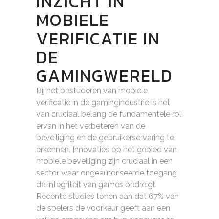
INZICHT IN
MOBIELE
VERIFICATIE IN
DE
GAMINGWERELD
Bij het bestuderen van mobiele
verificatie in de gamingindustrie is het
van cruciaal belang de fundamentele rol
ervan in het verbeteren van de
beveiliging en de gebruikerservaring te
erkennen. Innovaties op het gebied van
mobiele beveiliging zijn cruciaal in een
sector waar ongeautoriseerde toegang
de integriteit van games bedreigt.
Recente studies tonen aan dat 67% van
de spelers de voorkeur geeft aan een