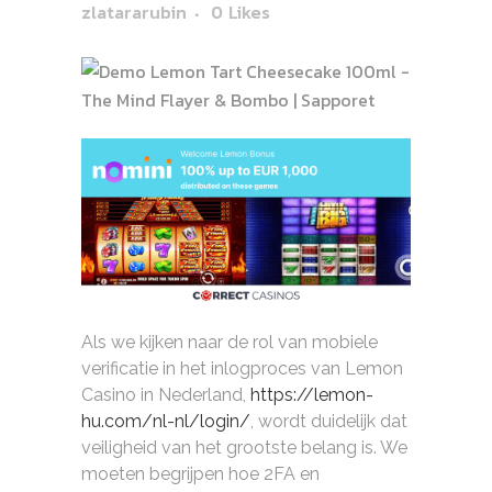
zlatararubin
0
Likes
Als we kijken naar de rol van mobiele
verificatie in het inlogproces van Lemon
Casino in Nederland,
https://lemon-
hu.com/nl-nl/login/
, wordt duidelijk dat
veiligheid van het grootste belang is. We
moeten begrijpen hoe 2FA en