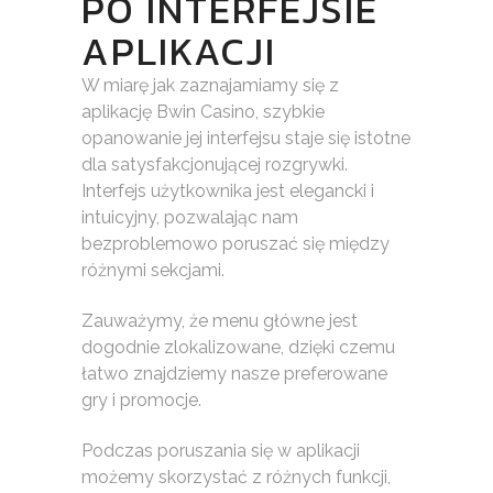
PO INTERFEJSIE
APLIKACJI
W miarę jak zaznajamiamy się z
aplikację Bwin Casino, szybkie
opanowanie jej interfejsu staje się istotne
dla satysfakcjonującej rozgrywki.
Interfejs użytkownika jest elegancki i
intuicyjny, pozwalając nam
bezproblemowo poruszać się między
różnymi sekcjami.
Zauważymy, że menu główne jest
dogodnie zlokalizowane, dzięki czemu
łatwo znajdziemy nasze preferowane
gry i promocje.
Podczas poruszania się w aplikacji
możemy skorzystać z różnych funkcji,