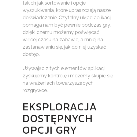
takich jak sortowanie i opcje
wyszukiwania, które upraszczają nasze
doświadczenie. Czytelny układ aplikacji
pomaga nam być pewnie podczas gry,
dzięki czemu możemy poświęcać
więcej czasu na zabawie, a mniej na
zastanawianiu się, jak do niej uzyskać
dostęp.
Używając z tych elementów aplikacji,
zyskujemy kontrolę i możemy skupić się
na wrażeniach towarzyszących
rozgrywce.
EKSPLORACJA
DOSTĘPNYCH
OPCJI GRY