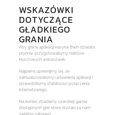
WSKAZÓWKI
DOTYCZĄCE
GŁADKIEGO
GRANIA
Aby gra w aplikacji kasyna Bwin działała
płynnie, przygotowaliśmy niektóre
kluczowych wskazówek.
Najpierw upewnijmy się, że
zaktualizowaliśmy ustawienia aplikacji i
sprawdziliśmy stabilności połączenia
internetowego.
Na koniec zbadamy szerokiej gamie
dostępnych gier, które dostarczą nam
świetną zabawę!