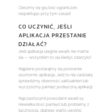
Cieszmy się grą bez ograniczeń,
respektując przy tym zasad!
CO UCZYNIĆ, JEŚLI
APLIKACJA PRZESTANIE
DZIAŁAĆ?
Jeśli aplikacja ulegnie awarii, nie martw
się — wszystkim to się kiedyś zdarzyło!
Najpierw postarajmy się ponownie
uruchomić aplikację. Jeśli to nie zadziała,
sprawdźmy obecność uaktualnień lub
wyczyśćmy pamięć podręczną aplikacji.
Najczęstszymi powodami awarii są
niewielka ilość pamięci lub problemy z
łącznością, dlatego warto uwolnić