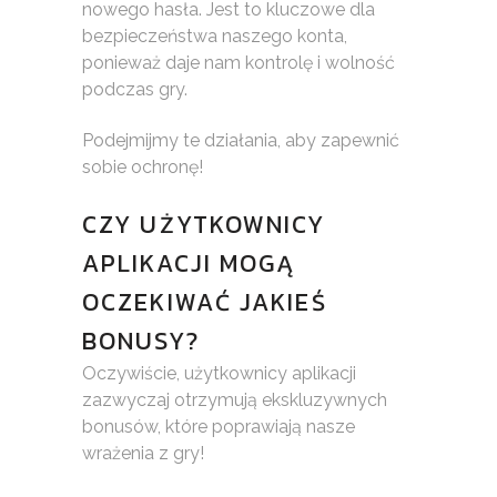
nowego hasła. Jest to kluczowe dla
bezpieczeństwa naszego konta,
ponieważ daje nam kontrolę i wolność
podczas gry.
Podejmijmy te działania, aby zapewnić
sobie ochronę!
CZY UŻYTKOWNICY
APLIKACJI MOGĄ
OCZEKIWAĆ JAKIEŚ
BONUSY?
Oczywiście, użytkownicy aplikacji
zazwyczaj otrzymują ekskluzywnych
bonusów, które poprawiają nasze
wrażenia z gry!