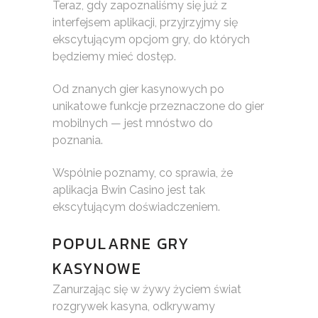
Teraz, gdy zapoznaliśmy się już z
interfejsem aplikacji, przyjrzyjmy się
ekscytującym opcjom gry, do których
będziemy mieć dostęp.
Od znanych gier kasynowych po
unikatowe funkcje przeznaczone do gier
mobilnych — jest mnóstwo do
poznania.
Wspólnie poznamy, co sprawia, że
aplikacja Bwin Casino jest tak
ekscytującym doświadczeniem.
POPULARNE GRY
KASYNOWE
Zanurzając się w żywy życiem świat
rozgrywek kasyna, odkrywamy