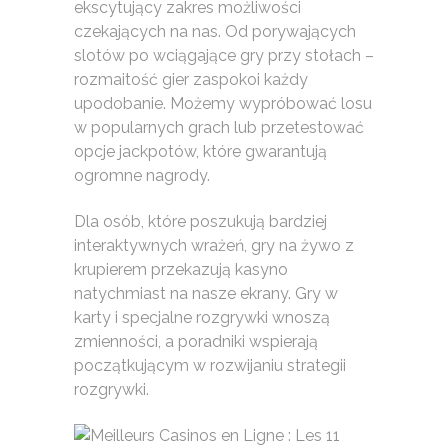
ekscytujący zakres możliwości
czekających na nas. Od porywających
slotów po wciągające gry przy stołach –
rozmaitość gier zaspokoi każdy
upodobanie. Możemy wypróbować losu
w popularnych grach lub przetestować
opcje jackpotów, które gwarantują
ogromne nagrody.
Dla osób, które poszukują bardziej
interaktywnych wrażeń, gry na żywo z
krupierem przekazują kasyno
natychmiast na nasze ekrany. Gry w
karty i specjalne rozgrywki wnoszą
zmienności, a poradniki wspierają
początkującym w rozwijaniu strategii
rozgrywki.