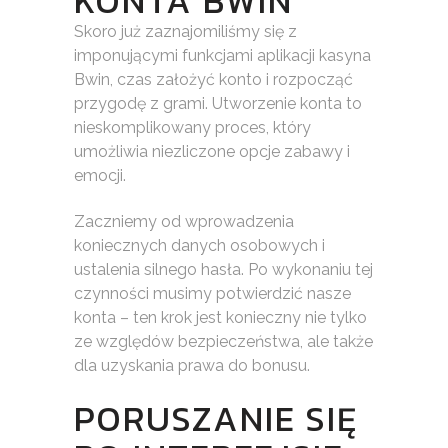
KONTA BWIN
Skoro już zaznajomiliśmy się z
imponującymi funkcjami aplikacji kasyna
Bwin, czas założyć konto i rozpocząć
przygodę z grami. Utworzenie konta to
nieskomplikowany proces, który
umożliwia niezliczone opcje zabawy i
emocji.
Zaczniemy od wprowadzenia
koniecznych danych osobowych i
ustalenia silnego hasła. Po wykonaniu tej
czynności musimy potwierdzić nasze
konta – ten krok jest konieczny nie tylko
ze względów bezpieczeństwa, ale także
dla uzyskania prawa do bonusu.
PORUSZANIE SIĘ