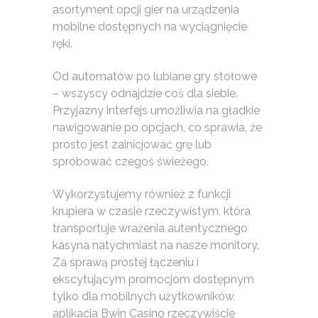
asortyment opcji gier na urządzenia
mobilne dostępnych na wyciągnięcie
ręki.
Od automatów po lubiane gry stołowe
– wszyscy odnajdzie coś dla siebie.
Przyjazny interfejs umożliwia na gładkie
nawigowanie po opcjach, co sprawia, że
prosto jest zainicjować grę lub
spróbować czegoś świeżego.
Wykorzystujemy również z funkcji
krupiera w czasie rzeczywistym, która
transportuje wrażenia autentycznego
kasyna natychmiast na nasze monitory.
Za sprawą prostej łączeniu i
ekscytującym promocjom dostępnym
tylko dla mobilnych użytkowników,
aplikacja Bwin Casino rzeczywiście