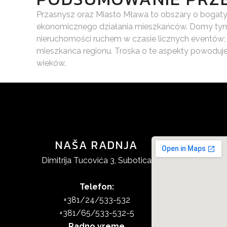
Przasnysz oraz Miasto Mława to obszary o bogaty
ekonomicznego działania mieszkańców. Domy tymc
nieruchomości ruchem w czasie licznych eventó
mieszkańca regionu. Troska o te aspekty powoduj
wieków.
NAŠA RADNJA
Dimitrija Tucovića 3, Subotica
Telefon:
+381/24/533-532
+381/65/533-532-5
Radno vreme