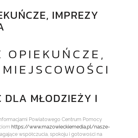
EKUŃCZE, IMPREZY
A
E OPIEKUŃCZE,
W MIEJSCOWOŚCI
 DLA MŁODZIEŻY I
 z informacjami Powiatowego Centrum Pomocy
eciom
https://www.mazowieckiemedia.pl/nasze-
agające współczucia, spokoju i gotowości na