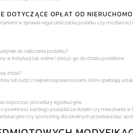
IE DOTYCZĄCE OPŁAT OD NIERUCHOMO
ytaniami w sprawie reguł obliczania podatku czy możliwośc
udynek do naliczenia podatku?
y w instytucji lub online i złożyć go do działu podatków.
ię zniżki?
tów lub ludzi z niepełnosprawnościami, które spełniają usta
na rozpocząć procedury egzekucyjne.
to powinność każdego posiadacza działki czy mieszkania w M
je edukacyjne czy sponsoring dla lokalnych przedsięwzięć spo
DMIOTOWYCH MODYFIKAC