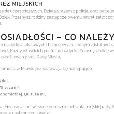
REZ MIEJSKICH
nie uczestniczących. Działają razem z policją, oraz patrol
ęki Przasnysz rodziny zastępcze owemu nawet zatłoczone i
.
OSIADŁOŚCI – CO NALEŻ
m nakładów lokalowych i biznesowych. Jednym z istotnyc
mości. Każdy właściciel gruntu lub budynku Przasnysz ulice 
określanych przez Radę Miasta.
omości w Mławie przedstawiają się następująco:
ytku,
8 zł za m²,
omicznej: 1,18 zł za m²,
wa Finansów i odświeżane corocznie uchwałą miejskiej rady.
rca, a następne co kwartał.