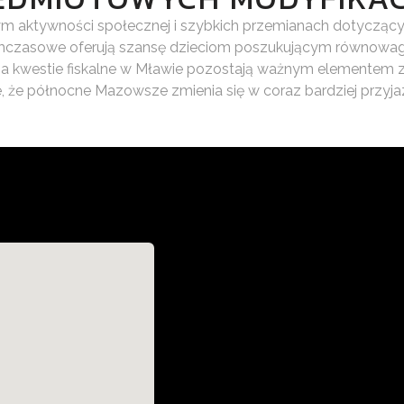
m aktywności społecznej i szybkich przemianach dotyczącyc
zasowe oferują szansę dzieciom poszukującym równowagi; 
w; a kwestie fiskalne w Mławie pozostają ważnym element
e, że północne Mazowsze zmienia się w coraz bardziej przy