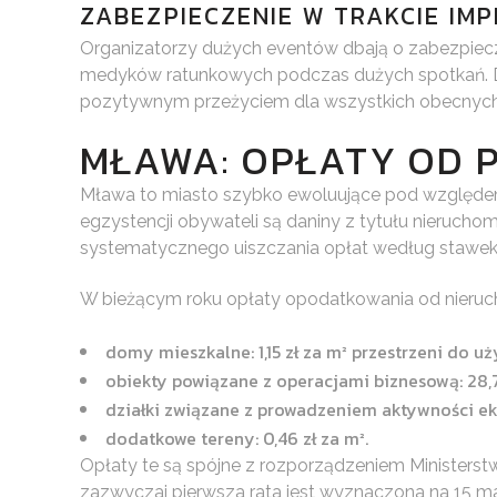
ZABEZPIECZENIE W TRAKCIE IMP
Organizatorzy dużych eventów dbają o zabezpiecze
medyków ratunkowych podczas dużych spotkań. Dzi
pozytywnym przeżyciem dla wszystkich obecnych
MŁAWA: OPŁATY OD P
Mława to miasto szybko ewoluujące pod względe
egzystencji obywateli są daniny z tytułu nierucho
systematycznego uiszczania opłat według stawek 
W bieżącym roku opłaty opodatkowania od nieruch
domy mieszkalne: 1,15 zł za m² przestrzeni do uż
obiekty powiązane z operacjami biznesową: 28,7
działki związane z prowadzeniem aktywności ekon
dodatkowe tereny: 0,46 zł za m².
Opłaty te są spójne z rozporządzeniem Ministerst
zazwyczaj pierwsza rata jest wyznaczona na 15 ma