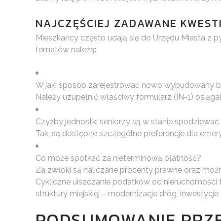
NAJCZĘŚCIEJ ZADAWANE KWEST
Mieszkańcy często udają się do Urzędu Miasta z p
tematów należą:
W jaki sposób zarejestrować nowo wybudowany b
Należy uzupełnić właściwy formularz (IN-1) osiągaln
Czyżby jednostki seniorzy są w stanie spodziewać s
Tak, są dostępne szczególne preferencje dla emery
Co może spotkać za nieterminową płatność?
Za zwłoki są naliczane procenty prawne oraz moż
Cykliczne uiszczanie podatków od nieruchomości 
struktury miejskiej – modernizacje dróg, inwestyc
PODSUMOWANIE PRZE