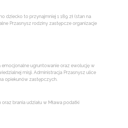
 dziecko to przynajmniej 1 189 zł (stan na
nalne Przasnysz rodziny zastępcze organizacje
na emocjonalne ugruntowanie oraz ewolucję w
zialnej misji. Administracja Przasnysz ulice
 na opiekunów zastępczych.
 oraz brania udziału w Mława podatki