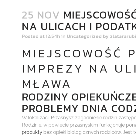
25 NOV
MIEJSCOWOŚĆ 
NA ULICACH I PODAT
Posted at 12:54h
in
Uncategorized
by
zlatararub
MIEJSCOWOŚĆ P
IMPREZY NA UL
MŁAWA
RODZINY OPIEKUŃCZE
PROBLEMY DNIA COD
W lokalizacji Przasnysz zagadnienie rodzin zast
Rodzinie, w powiecie przasnyskim funkcjonuje pon
produkty
bez opieki biologicznych rodziców. Jest 