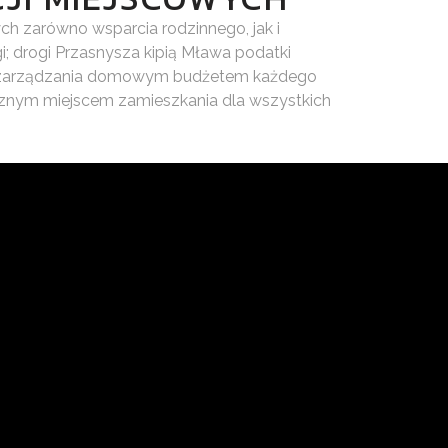
h zarówno wsparcia rodzinnego, jak i
drogi Przasnysza kipią Mława podatki
em zarządzania domowym budżetem każdego
jaznym miejscem zamieszkania dla wszystkich