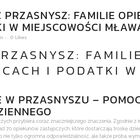
PRZASNYSZ: FAMILIE OPI
KI W MIEJSCOWOŚCI MŁAW
in
0
Likes
RZASNYSZ: FAMILI
ICACH I PODATKI 
 W PRZASNYSZU – POMOC
ZIENNEGO
ępczych przybiera coraz znaczniejszego znaczenia. Zgodnie
ad 70 opiekunów zastępczych, które dostarczają troskę dzi
to nie tylko ogromna odpowiedzialność, ale także próba wym