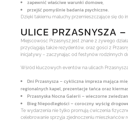
zapewnić właściwe warunki domowe,
przejść pomyślnie badania psychiczne.
Dzięki takiemu maluchy przemieszczające się do in
ULICE PRZASNYSZA –
Miejscowość Przasnysz jest znane z żywego dział
przyciągają także rezydentów, oraz gości z Przas
inicjatywy – zaczynając od festynów rodzinnych d
Wśród kluczowych eventów na ulicach Przasnysza
Dni Przasnysza – cykliczna impreza mająca miej
regionalnych kapel, prezentacje tańca oraz kierma
Przasnyska Nocna Galerii – wieczorne zwiedzani
Bieg Niepodległości – coroczny wyścig drogow
Te wydarzenia nie tylko promują ćwiczenia fizyczn
celebrowanie sprzyja zjednoczeniu mieszkańców ro