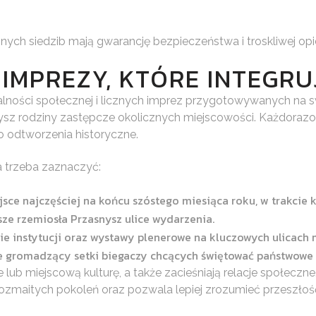
nych siedzib mają gwarancję bezpieczeństwa i troskliwej opie
 IMPREZY, KTÓRE INTEGR
alności społecznej i licznych imprez przygotowywanych na 
nysz rodziny zastępcze okolicznych miejscowości. Każdorazo
o odtworzenia historyczne.
 trzeba zaznaczyć:
sce najczęściej na końcu szóstego miesiąca roku, w trakcie
sze rzemiosła Przasnysz ulice wydarzenia.
e instytucji oraz wystawy plenerowe na kluczowych ulicach 
e gromadzący setki biegaczy chcących świętować państwowe 
e lub miejscową kulturę, a także zacieśniają relacje społec
zmaitych pokoleń oraz pozwala lepiej zrozumieć przeszłość