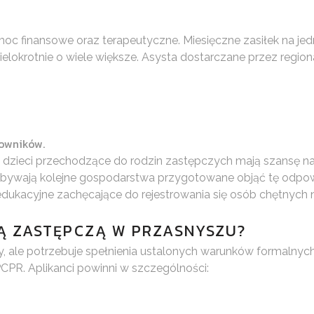
 finansowe oraz terapeutyczne. Miesięczne zasiłek na jedno
elokrotnie o wiele większe. Asysta dostarczane przez regio
owników.
h, dzieci przechodzące do rodzin zastępczych mają szansę 
ywają kolejne gospodarstwa przygotowane objąć tę odpowied
 edukacyjne zachęcające do rejestrowania się osób chętnych
NĄ ZASTĘPCZĄ W PRZASNYSZU?
, ale potrzebuje spełnienia ustalonych warunków formalnych
CPR. Aplikanci powinni w szczególności: