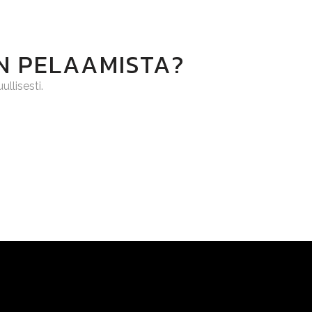
N PELAAMISTA?
llisesti.