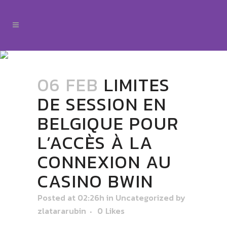
06 FEB
LIMITES
DE SESSION EN
BELGIQUE POUR
L’ACCÈS À LA
CONNEXION AU
CASINO BWIN
Posted at 02:26h
in
Uncategorized
by
zlatararubin
0
Likes