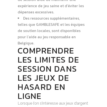
expérience de jeu saine et d’éviter les
dépenses excessives.
Des ressources supplémentaires,
telles que GAMBLESAFE et les équipes
de soutien locales, sont disponibles
pour l’aide au jeu responsable en
Belgique.
COMPRENDRE
LES LIMITES DE
SESSION DANS
LES JEUX DE
HASARD EN
LIGNE
Lorsque l’on s’intéresse aux jeux d’argent