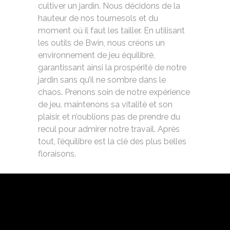
cultiver un jardin. Nous décidons de la
hauteur de nos tournesols et du
moment où il faut les tailler. En utilisant
les outils de Bwin, nous créons un
environnement de jeu équilibré,
garantissant ainsi la prospérité de notre
jardin sans qu’il ne sombre dans le
chaos. Prenons soin de notre expérience
de jeu, maintenons sa vitalité et son
plaisir, et n’oublions pas de prendre du
recul pour admirer notre travail. Après
tout, l’équilibre est la clé des plus belles
floraisons.