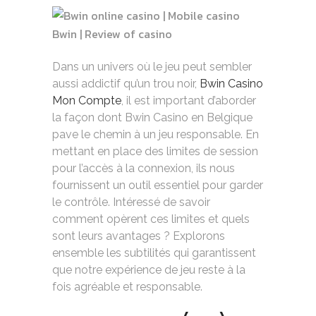
Dans un univers où le jeu peut sembler
aussi addictif qu’un trou noir,
Bwin Casino
Mon Compte
, il est important d’aborder
la façon dont Bwin Casino en Belgique
pave le chemin à un jeu responsable. En
mettant en place des limites de session
pour l’accès à la connexion, ils nous
fournissent un outil essentiel pour garder
le contrôle. Intéressé de savoir
comment opèrent ces limites et quels
sont leurs avantages ? Explorons
ensemble les subtilités qui garantissent
que notre expérience de jeu reste à la
fois agréable et responsable.