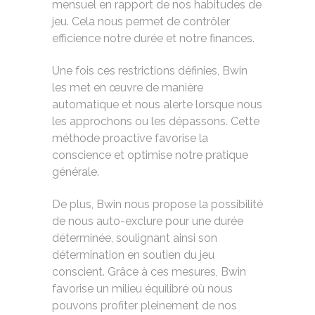
mensuel en rapport de nos habitudes de
jeu. Cela nous permet de contrôler
efficience notre durée et notre finances.
Une fois ces restrictions définies, Bwin
les met en œuvre de manière
automatique et nous alerte lorsque nous
les approchons ou les dépassons. Cette
méthode proactive favorise la
conscience et optimise notre pratique
générale.
De plus, Bwin nous propose la possibilité
de nous auto-exclure pour une durée
déterminée, soulignant ainsi son
détermination en soutien du jeu
conscient. Grâce à ces mesures, Bwin
favorise un milieu équilibré où nous
pouvons profiter pleinement de nos