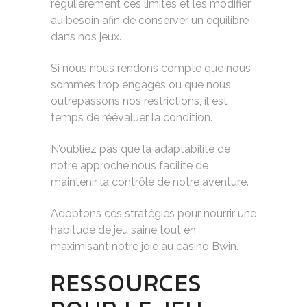
régulièrement ces limites et les modifier
au besoin afin de conserver un équilibre
dans nos jeux.
Si nous nous rendons compte que nous
sommes trop engagés ou que nous
outrepassons nos restrictions, il est
temps de réévaluer la condition.
N’oubliez pas que la adaptabilité de
notre approche nous facilite de
maintenir la contrôle de notre aventure.
Adoptons ces stratégies pour nourrir une
habitude de jeu saine tout en
maximisant notre joie au casino Bwin.
RESSOURCES