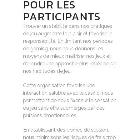
POUR LES
PARTICIPANTS
Trouver un stabilité dans nos pratiques
de jeu augmente le plaisir et favorise la
responsabilité. En limitant nos périodes
de gaming, nous nous donnons les
moyens de mieux maîtriser nos jeux et
d’prendre une approche plus réfléchie de
nos habitudes de jeu.
Cette organisation favorise une
interaction salubre avec le casino, nous
permettant de nous fixer sur le sensation
du jeu sans être submergés par des
pulsions émotionnelles.
En établissant des bornes de session,
nous minimisons les risques de frais trop