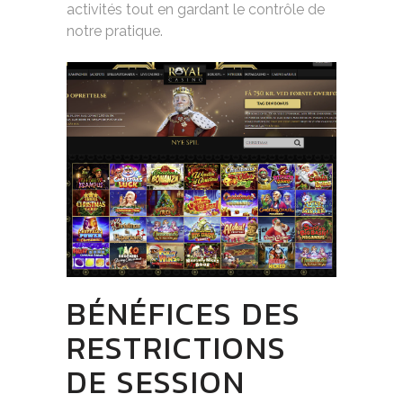
activités tout en gardant le contrôle de
notre pratique.
BÉNÉFICES DES
RESTRICTIONS
DE SESSION