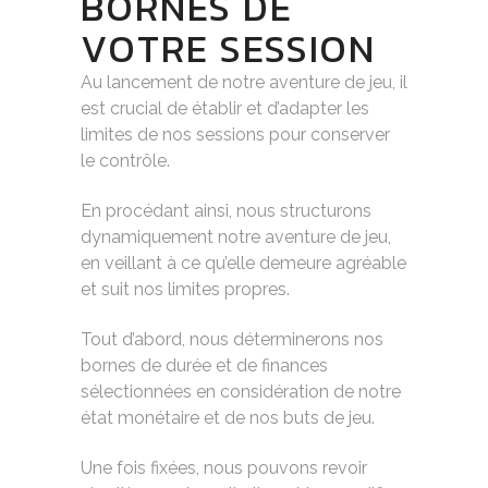
BORNES DE
VOTRE SESSION
Au lancement de notre aventure de jeu, il
est crucial de établir et d’adapter les
limites de nos sessions pour conserver
le contrôle.
En procédant ainsi, nous structurons
dynamiquement notre aventure de jeu,
en veillant à ce qu’elle demeure agréable
et suit nos limites propres.
Tout d’abord, nous déterminerons nos
bornes de durée et de finances
sélectionnées en considération de notre
état monétaire et de nos buts de jeu.
Une fois fixées, nous pouvons revoir