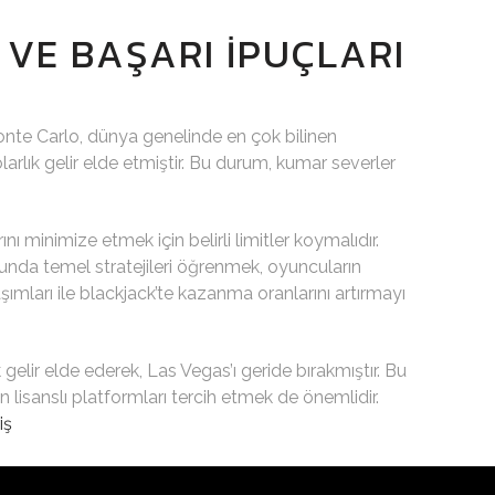
VE BAŞARI İPUÇLARI
nte Carlo, dünya genelinde en çok bilinen
rlık gelir elde etmiştir. Bu durum, kumar severler
nı minimize etmek için belirli limitler koymalıdır.
ununda temel stratejileri öğrenmek, oyuncuların
şımları ile blackjack’te kazanma oranlarını artırmayı
elir elde ederek, Las Vegas’ı geride bırakmıştır. Bu
lisanslı platformları tercih etmek de önemlidir.
iş