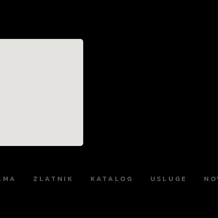
AMA
ZLATNIK
KATALOG
USLUGE
NO