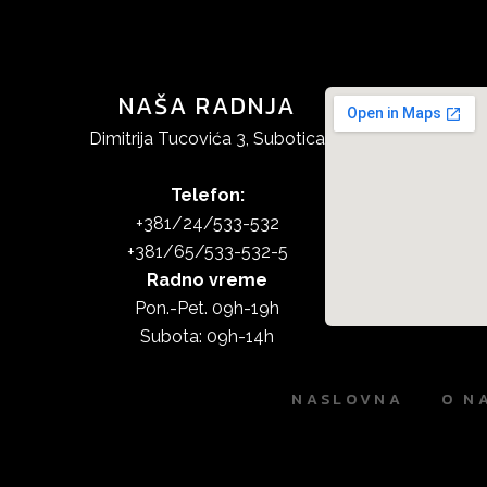
NAŠA RADNJA
Dimitrija Tucovića 3, Subotica
Telefon:
+381/24/533-532
+381/65/533-532-5
Radno vreme
Pon.-Pet. 09h-19h
Subota: 09h-14h
NASLOVNA
O N