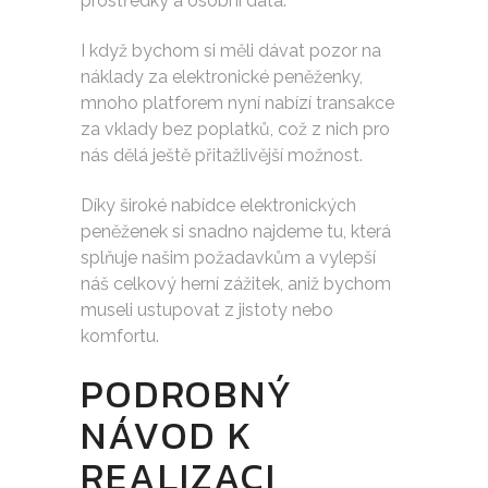
prostředky a osobní data.
I když bychom si měli dávat pozor na
náklady za elektronické peněženky,
mnoho platforem nyní nabízí transakce
za vklady bez poplatků, což z nich pro
nás dělá ještě přitažlivější možnost.
Díky široké nabídce elektronických
peněženek si snadno najdeme tu, která
splňuje našim požadavkům a vylepší
náš celkový herní zážitek, aniž bychom
museli ustupovat z jistoty nebo
komfortu.
PODROBNÝ
NÁVOD K
REALIZACI