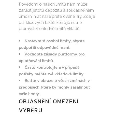
Povědomí o našich limitů nám může
zaručit jistotu depozitů a současně nám
umožní hrát naše preferované hry. Zde je
pár klíčových faktů, které je nutné
promyslet ohledně limitů vkladů:
Nastavte si osobní limity, abyste
podpořili odpovědné hraní.
Pochopte zásady platformy pro
uplatňování limitů.
Často kontrolujte a v případě
potřeby měňte své vkladové limity.
Buďte v obraze o všech změnách v
předpisech, které by mohly zasáhnout
vaše limity.
OBJASNĚNÍ OMEZENÍ
VÝBĚRU