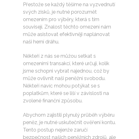
Přestože se každý těšíme na vyzvednutí
svých zisků, je nutné porozumět
omezením pro výběry, která s tím
souvisejí. Znalost těchto omezení nám
může asistovat efektivněji naplánovat
naši herní dráhu.
Někteří z nás se můžou setkat s
omezeními transakcí, které určují, kolik
jsme schopni vybrat najednou, což by
může ovlivnit naši peněžní svobodu.
Někteří navíc mohou potýkat se s
poplatkům, které se liší v závislosti na
zvolené finanční způsobu.
Abychom zajistili plynulý průběh výběru
peněz, je nutné uskutečnit ověření kontu.
Tento postup nejenže zaručí
bezpečnost našich peněžních zdrojů, ale