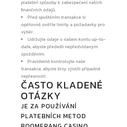
platební způsoby k zabezpečení našich
finančních údajů.
Před spuštěním transakce si
opětovně ověřte limity a požadavky pro
výběr.
Udržujte údaje o našem kontu up-to-
date, abyste předešli nepředvídaným
zpožděním.
Pravidelně kontrolujte naše
transakce, abyste brzy zjistili případné
nepřesnosti.
ČASTO KLADENÉ
OTÁZKY
JE ZA POUŽÍVÁNÍ
PLATEBNÍCH METOD
BOOMERANG CASINO