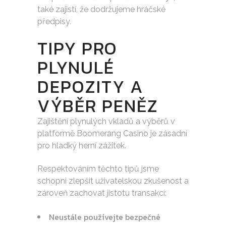
také zajistí, že dodržujeme hráčské
předpisy.
TIPY PRO
PLYNULÉ
DEPOZITY A
VÝBĚR PENĚZ
Zajištění plynulých vkladů a výběrů v
platformě Boomerang Casino je zásadní
pro hladký herní zážitek.
Respektováním těchto tipů jsme
schopni zlepšit uživatelskou zkušenost a
zároveň zachovat jistotu transakcí:
Neustále používejte bezpečné