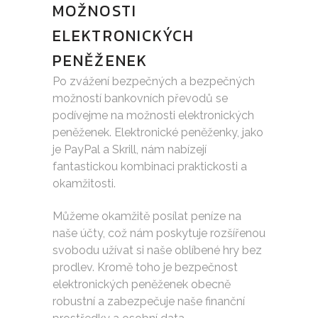
MOŽNOSTI
ELEKTRONICKÝCH
PENĚŽENEK
Po zvážení bezpečných a bezpečných
možností bankovních převodů se
podívejme na možnosti elektronických
peněženek. Elektronické peněženky, jako
je PayPal a Skrill, nám nabízejí
fantastickou kombinaci praktickosti a
okamžitosti.
Můžeme okamžitě posílat peníze na
naše účty, což nám poskytuje rozšířenou
svobodu užívat si naše oblíbené hry bez
prodlev. Kromě toho je bezpečnost
elektronických peněženek obecně
robustní a zabezpečuje naše finanční