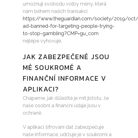
umožňují svobodu volby měny, která
nám během našich transakcí
https://www.theguardian.com/society/2019/oc
ad-banned-for-targeting-people-trying-
to-stop-gambling?CMP=gu_com
nejlépe vyhovuje.
JAK ZABEZPEČENÉ JSOU
MÉ SOUKROMÉ A
FINANČNÍ INFORMACE V
APLIKACI?
Chápeme, jak důležité je mít jistotu, že
naše osobní a finanční údaje jsou v
ochraně.
V aplikaci šifrování dat zabezpečuje
naše informace, udržuje je v soukromí a