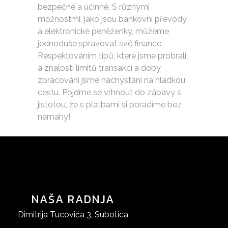
bezpečné a účinné. S různými
možnostmi, jako jsou bankovní převody
a elektronické peněženky, můžeme
jednoduše spravovat své finance.
Respektováním tipů, které jsme probrali,
a znalostí limitů transakcí a doby
zpracování jsme nachystáni na hladkou
cestu. Pojďme se vrhnout do zábavy s
jistotou, že s platbami si poradíme bez
námahy!
NAŠA RADNJA
Dimitrija Tucovića 3, Subotica