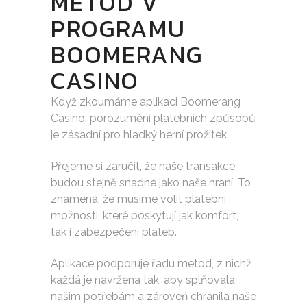
METOD V
PROGRAMU
BOOMERANG
CASINO
Když zkoumáme aplikaci Boomerang
Casino, porozumění platebních způsobů
je zásadní pro hladký herní prožitek.
Přejeme si zaručit, že naše transakce
budou stejně snadné jako naše hraní. To
znamená, že musíme volit platební
možnosti, které poskytují jak komfort,
tak i zabezpečení plateb.
Aplikace podporuje řadu metod, z nichž
každá je navržena tak, aby splňovala
našim potřebám a zároveň chránila naše