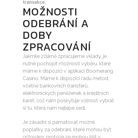
transakce.
MOŽNOSTI
ODEBRÁNÍ A
DOBY
ZPRACOVÁNÍ
Jakmile zdárně zpracujeme vklady, je
nutné pochopit možnosti výběru, které
máme k dispozici v aplikaci Boomerang
Casino. Máme k dispozici řadu metod,
včetně bankovních transferů,
elektronických peněženek a kreditních
karet, což nám poskytuje volnost vybrat
si tu, která nám nejlépe sedí.
Je zásadní si pamatovat možné
poplatky za odebrání, které mohou být
účtovány, protože se mohou lišit v