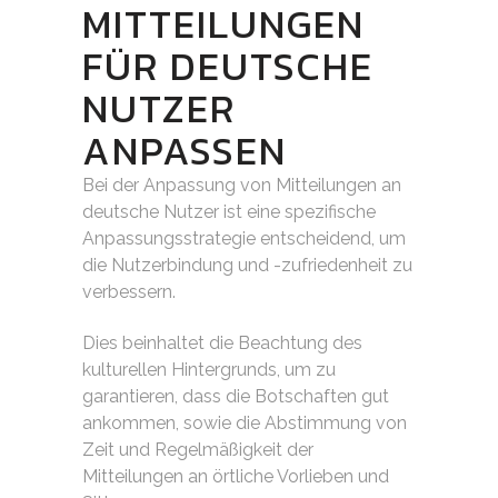
MITTEILUNGEN
FÜR DEUTSCHE
NUTZER
ANPASSEN
Bei der Anpassung von Mitteilungen an
deutsche Nutzer ist eine spezifische
Anpassungsstrategie entscheidend, um
die Nutzerbindung und -zufriedenheit zu
verbessern.
Dies beinhaltet die Beachtung des
kulturellen Hintergrunds, um zu
garantieren, dass die Botschaften gut
ankommen, sowie die Abstimmung von
Zeit und Regelmäßigkeit der
Mitteilungen an örtliche Vorlieben und