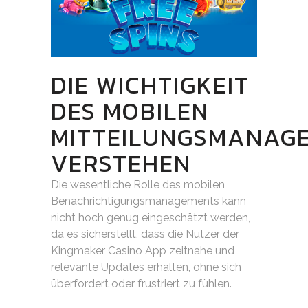
DIE WICHTIGKEIT
DES MOBILEN
MITTEILUNGSMANAG
VERSTEHEN
Die wesentliche Rolle des mobilen
Benachrichtigungsmanagements kann
nicht hoch genug eingeschätzt werden,
da es sicherstellt, dass die Nutzer der
Kingmaker Casino App zeitnahe und
relevante Updates erhalten, ohne sich
überfordert oder frustriert zu fühlen.