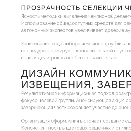
ПРОЗРАЧНОСТЬ СЕЛЕКЦИИ 
Ясность методики выявления чемпионов делает
Использование общедоступных средств для ран
автономных экспертов увеличивает доверие ау
Записывание хода выбора чемпионов, публикаци
процедуры формируют дополнительный ступень 
ставки для игроков особенно значительны.
ДИЗАЙН КОММУНИК
ИЗВЕЩЕНИЯ, ЗАВЕ
Результативная информационная подход розыгр
фокуса целевой группы. Анонсирующая акция со
завершающая часть сохраняет участие до анон
Организация оформления включает создание еди
Консистентность в цветовых решениях и стили