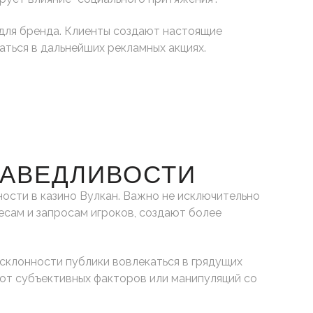
для бренда. Клиенты создают настоящие
аться в дальнейших рекламных акциях.
РАВЕДЛИВОСТИ
ности в казино Вулкан. Важно не исключительно
есам и запросам игроков, создают более
склонности публики вовлекаться в грядущих
 от субъективных факторов или манипуляций со