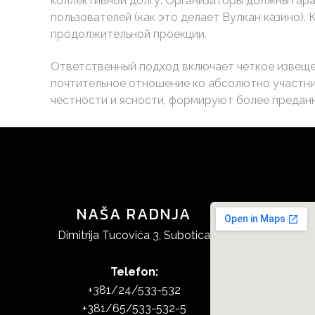
коллективной долгу. Организаторы должны гар
пользователей (как это делает Вулкан казино)
продолжительной проекции.
Ответственный подход включает четкое извеще
почтительное отношение ко абсолютно участни
честности и ясности, формируют более предан
NAŠA RADNJA
Dimitrija Tucovića 3, Subotica
Telefon:
+381/24/533-532
+381/65/533-532-5