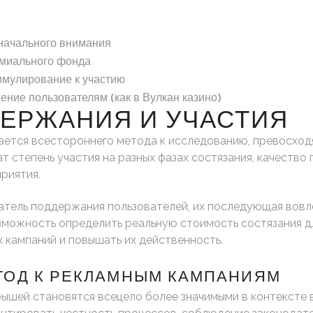
начального внимания
емиального фонда
имулирование к участию
ние пользователям (как в Вулкан казино)
ЕРЖАНИЯ И УЧАСТИЯ
ется всестороннего метода к исследованию, превосходя
 степень участия на разных фазах состязания, качество
риятия.
атель поддержания пользователей, их последующая вовл
зможность определить реальную стоимость состязания д
 кампаний и повышать их действенность.
ТОД К РЕКЛАМНЫМ КАМПАНИЯМ
рышей становятся всецело более значимыми в контексте