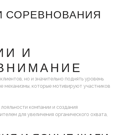
И СОРЕВНОВАНИЯ
ИИ И
ВНИМАНИЕ
лиентов, но и значительно поднять уровень
ие механизмы, которые мотивируют участников
 лояльности компании и создания
телем для увеличения органического охвата,