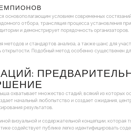
ЧЕМПИОНОВ
ся основополагающим условием современных состязаний,
домного отбора, трансляция процесса установления пр
дитории и демонстрирует порядочность организаторов.
я методов и стандартов анализа, а также шанс для уча
открытости. Подобный метод особенно существенен для 
АЦИЙ: ПРЕДВАРИТЕЛЬ
РШЕНИЕ
ыша охватывает множество стадий, всякий из которых 
здает начальный любопытство и создает ожидания, центр
сирования результатов.
ной визуальной и содержательной концепции, которая тя
стике содействует публике легко идентифицировать соде