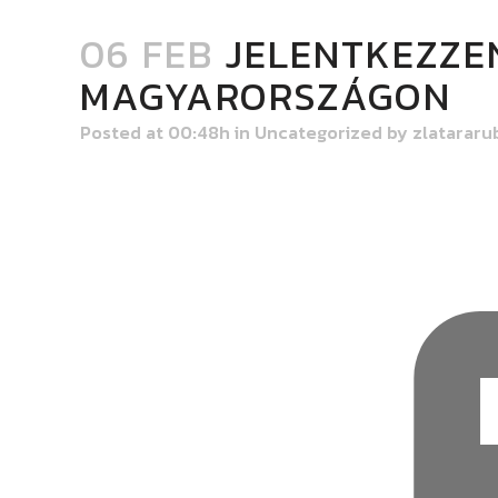
06 FEB
JELENTKEZZE
MAGYARORSZÁGON
Posted at 00:48h
in
Uncategorized
by
zlatararu