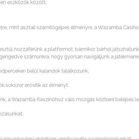
zen eszközök között.
tre, mint asztali számítógépes élményre, a Wazamba Casino
tül hozzáférünk a platformot, bármikor, bárhol játszhatunk a 
ngedve számunkra, hogy gyorsan navigáljunk a játékmenete
odperceken belül kalandok találkozunk.
k sokszor erősítik az élményt.
álunk, a Wazamba Kaszinóhoz való mozgás közbeni belépés le
kozásunkat.
egy egyszerű módszer, amely javítja a szórakozásunkat.