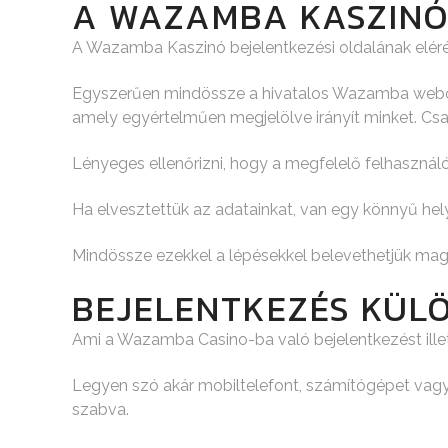
A WAZAMBA KASZINÓ
A Wazamba Kaszinó bejelentkezési oldalának elérése
Egyszerűen mindössze a hivatalos Wazamba weboldal
amely egyértelműen megjelölve irányít minket. Csak 
Lényeges ellenőrizni, hogy a megfelelő felhasznál
Ha elvesztettük az adatainkat, van egy könnyű helyr
Mindössze ezekkel a lépésekkel belevethetjük magu
BEJELENTKEZÉS KÜL
Ami a Wazamba Casino-ba való bejelentkezést illeti
Legyen szó akár mobiltelefont, számítógépet vagy
szabva.