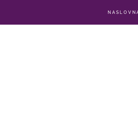
NASLOVN