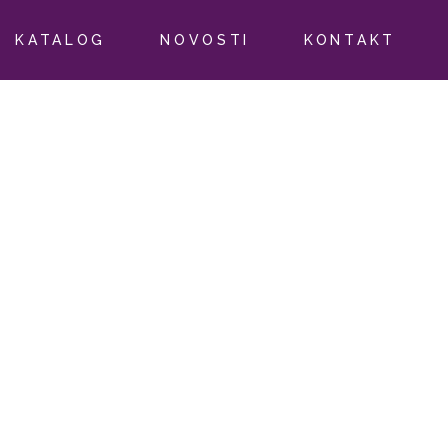
KATALOG
NOVOSTI
KONTAKT