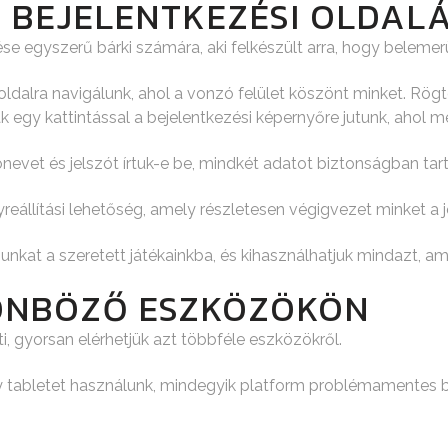
 BEJELENTKEZÉSI OLDAL
 egyszerű bárki számára, aki felkészült arra, hogy belemerü
ra navigálunk, ahol a vonzó felület köszönt minket. Rögtön
egy kattintással a bejelentkezési képernyőre jutunk, ahol meg 
ónevet és jelszót írtuk-e be, mindkét adatot biztonságban t
eállítási lehetőség, amely részletesen végigvezet minket a j
nkat a szeretett játékainkba, és kihasználhatjuk mindazt, a
ÖNBÖZŐ ESZKÖZÖKÖN
, gyorsan elérhetjük azt többféle eszközökről.
 tabletet használunk, mindegyik platform problémamentes bej