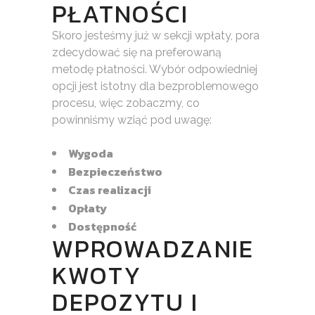
PŁATNOŚCI
Skoro jesteśmy już w sekcji wpłaty, pora
zdecydować się na preferowaną
metodę płatności. Wybór odpowiedniej
opcji jest istotny dla bezproblemowego
procesu, więc zobaczmy, co
powinniśmy wziąć pod uwagę:
Wygoda
Bezpieczeństwo
Czas realizacji
Opłaty
Dostępność
WPROWADZANIE
KWOTY
DEPOZYTU I