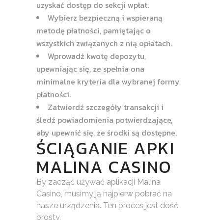
uzyskać dostęp do sekcji wpłat.
Wybierz bezpieczną i wspieraną
metodę płatności, pamiętając o
wszystkich związanych z nią opłatach.
Wprowadź kwotę depozytu,
upewniając się, że spełnia ona
minimalne kryteria dla wybranej formy
płatności.
Zatwierdź szczegóły transakcji i
śledź powiadomienia potwierdzające,
aby upewnić się, że środki są dostępne.
ŚCIĄGANIE APKI
MALINA CASINO
By zacząć używać aplikacji Malina
Casino, musimy ją najpierw pobrać na
nasze urządzenia. Ten proces jest dość
prosty.