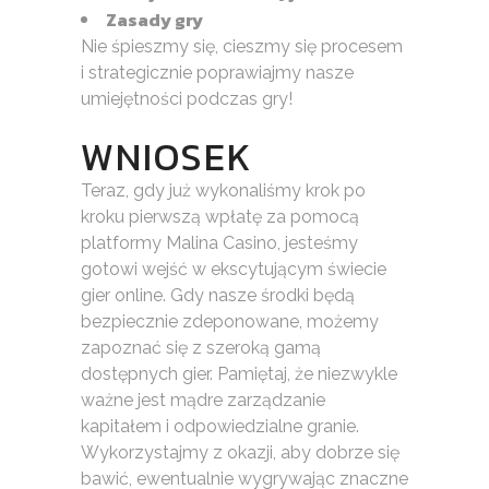
Zasady gry
Nie śpieszmy się, cieszmy się procesem
i strategicznie poprawiajmy nasze
umiejętności podczas gry!
WNIOSEK
Teraz, gdy już wykonaliśmy krok po
kroku pierwszą wpłatę za pomocą
platformy Malina Casino, jesteśmy
gotowi wejść w ekscytującym świecie
gier online. Gdy nasze środki będą
bezpiecznie zdeponowane, możemy
zapoznać się z szeroką gamą
dostępnych gier. Pamiętaj, że niezwykle
ważne jest mądre zarządzanie
kapitałem i odpowiedzialne granie.
Wykorzystajmy z okazji, aby dobrze się
bawić, ewentualnie wygrywając znaczne