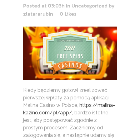
Posted at 03:03h
in
Uncategorized
by
zlatararubin
0
Likes
Kiedy będziemy gotowi zrealizować
pierwszej wpłaty za pomocą aplikacji
Malina Casino w Polsce,
https://malina-
kazino.com/pl/app/
, bardzo istotne
jest, aby postępować zgodnie z
prostym procesem. Zaczniemy od
zalogowania się, a następnie udamy się