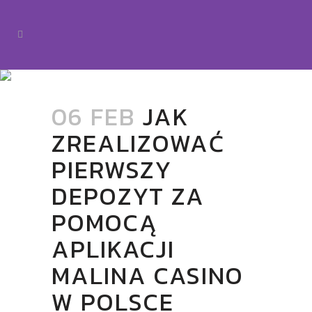
06 FEB
JAK
ZREALIZOWAĆ
PIERWSZY
DEPOZYT ZA
POMOCĄ
APLIKACJI
MALINA CASINO
W POLSCE