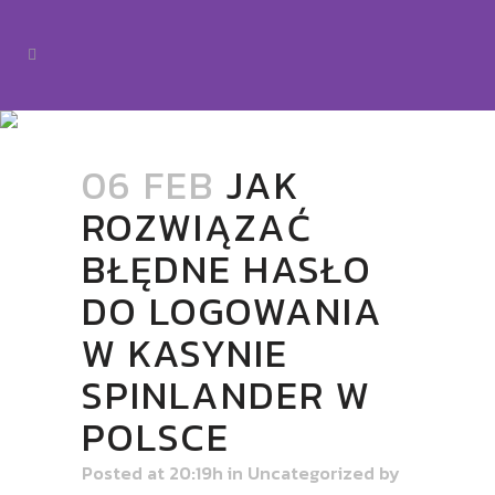
06 FEB
JAK
ROZWIĄZAĆ
BŁĘDNE HASŁO
DO LOGOWANIA
W KASYNIE
SPINLANDER W
POLSCE
Posted at 20:19h
in
Uncategorized
by