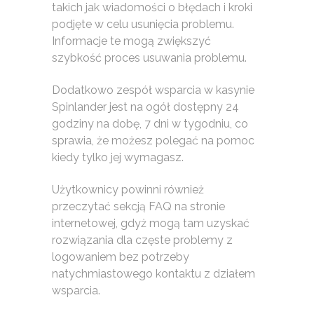
takich jak wiadomości o błędach i kroki
podjęte w celu usunięcia problemu.
Informacje te mogą zwiększyć
szybkość proces usuwania problemu.
Dodatkowo zespół wsparcia w kasynie
Spinlander jest na ogół dostępny 24
godziny na dobę, 7 dni w tygodniu, co
sprawia, że możesz polegać na pomoc
kiedy tylko jej wymagasz.
Użytkownicy powinni również
przeczytać sekcją FAQ na stronie
internetowej, gdyż mogą tam uzyskać
rozwiązania dla częste problemy z
logowaniem bez potrzeby
natychmiastowego kontaktu z działem
wsparcia.