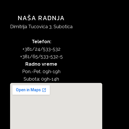
NAŠA RADNJA
Dimitrija Tucovića 3, Subotica
Telefon:
+381/24/533-532
+381/65/533-532-5
Radno vreme
Pon.-Pet. 09h-19h
Subota: 09h-14h