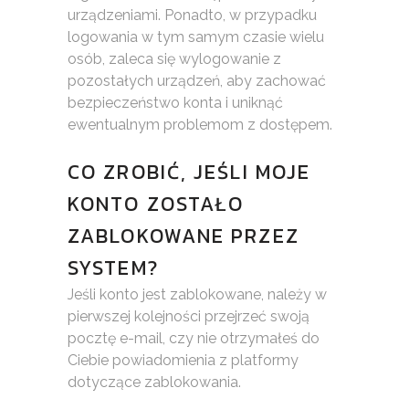
urządzeniami. Ponadto, w przypadku
logowania w tym samym czasie wielu
osób, zaleca się wylogowanie z
pozostałych urządzeń, aby zachować
bezpieczeństwo konta i uniknąć
ewentualnym problemom z dostępem.
CO ZROBIĆ, JEŚLI MOJE
KONTO ZOSTAŁO
ZABLOKOWANE PRZEZ
SYSTEM?
Jeśli konto jest zablokowane, należy w
pierwszej kolejności przejrzeć swoją
pocztę e-mail, czy nie otrzymałeś do
Ciebie powiadomienia z platformy
dotyczące zablokowania.