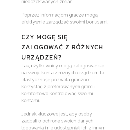
nieoczekiwanych zmian.
Poprzez informacjom gracze mogą
efektywnie zarządzać swoimi bonusami.
CZY MOGĘ SIĘ
ZALOGOWAĆ Z RÓŻNYCH
URZĄDZEŃ?
Tak, użytkownicy mogą zalogować się
na swoje konta z różnych urządzeń. Ta
elastyczność pozwala graczom
korzystać z preferowanymi grami i
komfortowo kontrolować swoimi
kontami.
Jednak kluczowe jest, aby osoby
zadbali o ochronę swoich danych
logowania i nie udostępniali ich z innymi