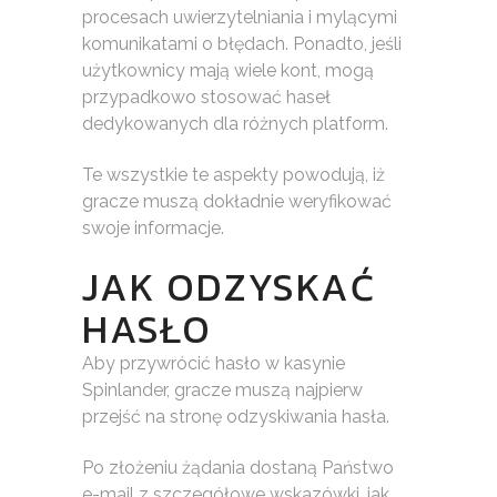
procesach uwierzytelniania i mylącymi
komunikatami o błędach. Ponadto, jeśli
użytkownicy mają wiele kont, mogą
przypadkowo stosować haseł
dedykowanych dla różnych platform.
Te wszystkie te aspekty powodują, iż
gracze muszą dokładnie weryfikować
swoje informacje.
JAK ODZYSKAĆ
HASŁO
Aby przywrócić hasło w kasynie
Spinlander, gracze muszą najpierw
przejść na stronę odzyskiwania hasła.
Po złożeniu żądania dostaną Państwo
e-mail z szczegółowe wskazówki, jak