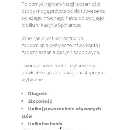
Po pomyślnej weryfikacji tożsamości
osoby mogą przystąpić do utworzenia
świeżego, mocnego hasła do swojego
profilu w kasynie Spinlander.
Silne hasło jest konieczne do
zapewnienia bezpieczeństwa konta i
zabezpieczenia danych osobowych.
Tworząc nowe hasło, użytkownicy
powinni wziąć pod uwagę następujące
wytyczne:
Długość
Złożoność
Unikaj powszechnie używanych
słów
Unikalne hasła