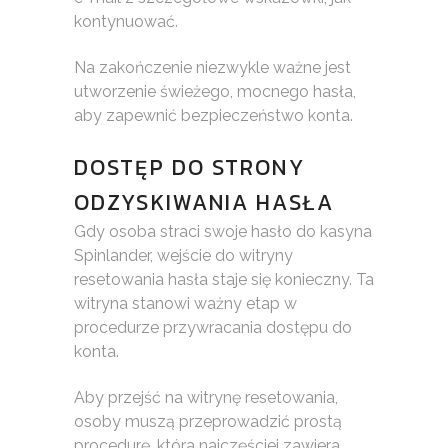
kontynuować.
Na zakończenie niezwykle ważne jest
utworzenie świeżego, mocnego hasła,
aby zapewnić bezpieczeństwo konta.
DOSTĘP DO STRONY
ODZYSKIWANIA HASŁA
Gdy osoba straci swoje hasło do kasyna
Spinlander, wejście do witryny
resetowania hasła staje się konieczny. Ta
witryna stanowi ważny etap w
procedurze przywracania dostępu do
konta.
Aby przejść na witrynę resetowania,
osoby muszą przeprowadzić prostą
procedurę, która najczęściej zawiera