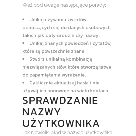
Weź pod uwagę następujące porady:
Unikaj używania zwrotów
odnoszących się do danych osobowych,
takich jak daty urodzin czy nazwy.
Unikaj znanych powiedzeń i cytatów,
które są powszechnie znane.
Stwórz unikalną kombinację
niezwiązanych słów, które stworzą łatwe
do zapamiętania wyrażenie.
Cyklicznie aktualizuj hasła i nie
używaj ich ponownie na wielu kontach.
SPRAWDZANIE
NAZWY
UŻYTKOWNIKA
Jak niewielki błąd w nazwie użytkownika