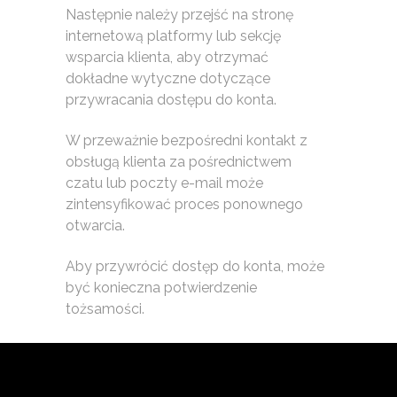
Następnie należy przejść na stronę
internetową platformy lub sekcję
wsparcia klienta, aby otrzymać
dokładne wytyczne dotyczące
przywracania dostępu do konta.
W przeważnie bezpośredni kontakt z
obsługą klienta za pośrednictwem
czatu lub poczty e-mail może
zintensyfikować proces ponownego
otwarcia.
Aby przywrócić dostęp do konta, może
być konieczna potwierdzenie
tożsamości.