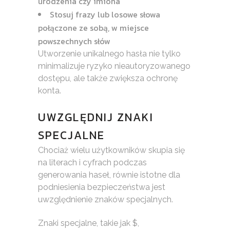
urodzenia czy imiona
Stosuj frazy lub losowe słowa
połączone ze sobą, w miejsce
powszechnych słów
Utworzenie unikalnego hasła nie tylko
minimalizuje ryzyko nieautoryzowanego
dostępu, ale także zwiększa ochronę
konta.
UWZGLĘDNIJ ZNAKI
SPECJALNE
Chociaż wielu użytkowników skupia się
na literach i cyfrach podczas
generowania haseł, równie istotne dla
podniesienia bezpieczeństwa jest
uwzględnienie znaków specjalnych.
Znaki specjalne, takie jak $,