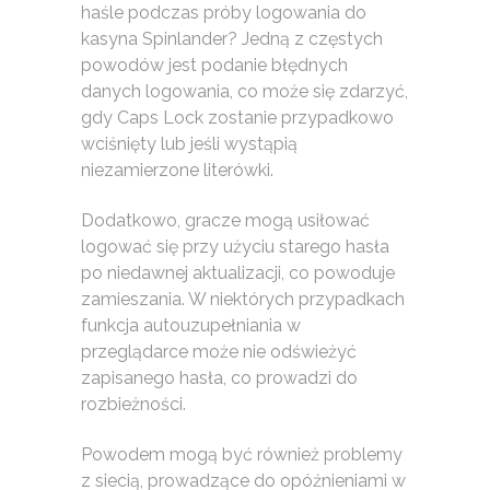
haśle podczas próby logowania do
kasyna Spinlander? Jedną z częstych
powodów jest podanie błędnych
danych logowania, co może się zdarzyć,
gdy Caps Lock zostanie przypadkowo
wciśnięty lub jeśli wystąpią
niezamierzone literówki.
Dodatkowo, gracze mogą usiłować
logować się przy użyciu starego hasła
po niedawnej aktualizacji, co powoduje
zamieszania. W niektórych przypadkach
funkcja autouzupełniania w
przeglądarce może nie odświeżyć
zapisanego hasła, co prowadzi do
rozbieżności.
Powodem mogą być również problemy
z siecią, prowadzące do opóźnieniami w