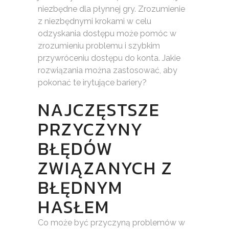
niezbędne dla płynnej gry. Zrozumienie
z niezbędnymi krokami w celu
odzyskania dostępu może pomóc w
zrozumieniu problemu i szybkim
przywróceniu dostępu do konta. Jakie
rozwiązania można zastosować, aby
pokonać te irytujące bariery?
NAJCZĘSTSZE
PRZYCZYNY
BŁĘDÓW
ZWIĄZANYCH Z
BŁĘDNYM
HASŁEM
Co może być przyczyną problemów w