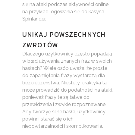
się na ataki podczas aktywności online,
na przykład logowania się do kasyna
Spinlander.
UNIKAJ POWSZECHNYCH
ZWROTÓW
Dlaczego użytkownicy często popadają
w błąd używania znanych fraz w swoich
hasłach? Wiele osób uważa, że proste
do zapamiętania frazy wystarczą dla
bezpieczeństwa. Niestety, praktyka ta
może prowadzić do podatności na ataki,
ponieważ frazy te są łatwe do
przewidzenia i zwykle rozpoznawane.
Aby tworzyć silne hasła, użytkownicy
powinni starać się o ich
niepowtarzalności i skomplikowania.