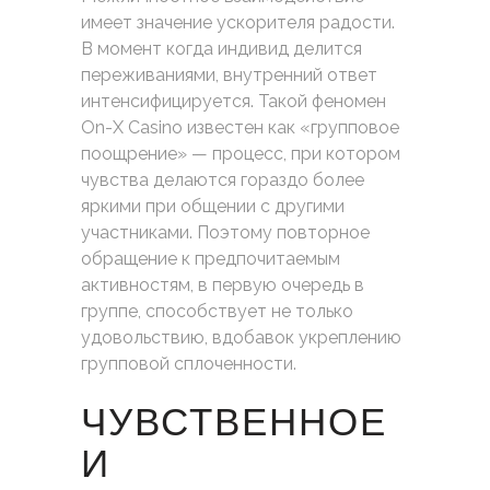
имеет значение ускорителя радости.
В момент когда индивид делится
переживаниями, внутренний ответ
интенсифицируется. Такой феномен
On-X Casino известен как «групповое
поощрение» — процесс, при котором
чувства делаются гораздо более
яркими при общении с другими
участниками. Поэтому повторное
обращение к предпочитаемым
активностям, в первую очередь в
группе, способствует не только
удовольствию, вдобавок укреплению
групповой сплоченности.
ЧУВСТВЕННОЕ
И