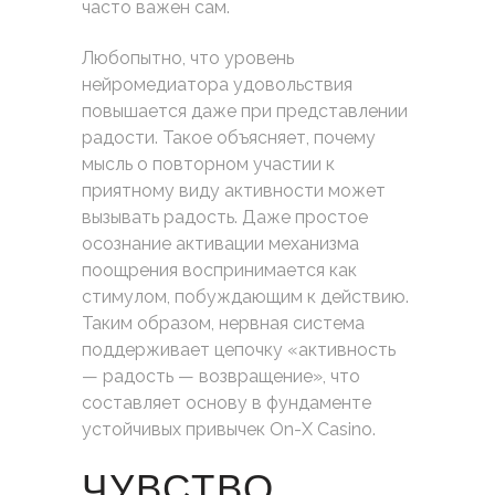
часто важен сам.
Любопытно, что уровень
нейромедиатора удовольствия
повышается даже при представлении
радости. Такое объясняет, почему
мысль о повторном участии к
приятному виду активности может
вызывать радость. Даже простое
осознание активации механизма
поощрения воспринимается как
стимулом, побуждающим к действию.
Таким образом, нервная система
поддерживает цепочку «активность
— радость — возвращение», что
составляет основу в фундаменте
устойчивых привычек On-X Casino.
ЧУВСТВО