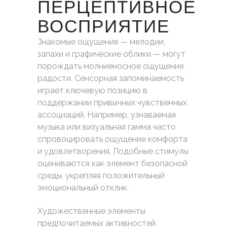
ПЕРЦЕПТИВНОЕ
ВОСПРИЯТИЕ
Знакомые ощущения — мелодии,
запахи и графические облики — могут
порождать молниеносное ощущение
радости. Сенсорная запоминаемость
играет ключевую позицию в
поддержании привычных чувственных
ассоциаций. Например, узнаваемая
музыка или визуальная гамма часто
спровоцировать ощущение комфорта
и удовлетворения. Подобные стимулы
оцениваются как элемент безопасной
среды, укрепляя положительный
эмоциональный отклик.
Художественные элементы
предпочитаемых активностей