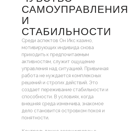
САМОУПРАВЛЕНИЯ
И
СТАБИЛЬНОСТИ
Среди аспектов Он Икс казино,
мотивирующих индивида снова
приходить к предпочитаемым
активностям, служит ощущение
управления над ситуацией. Привычная
работа не нуждается комплексных
решений и строгих действий. Это
создает переживание стабильности и
способности. В условиях, когда
внешняя среда изменчива, знакомое
дело становится островком покоя и
понятности.