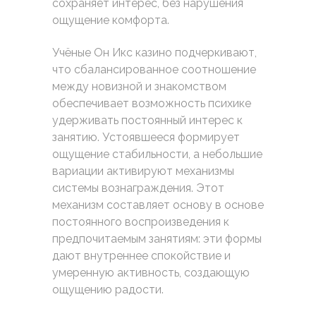
сохраняет интерес, без нарушения
ощущение комфорта.
Учёные Он Икс казино подчеркивают,
что сбалансированное соотношение
между новизной и знакомством
обеспечивает возможность психике
удерживать постоянный интерес к
занятию. Устоявшееся формирует
ощущение стабильности, а небольшие
вариации активируют механизмы
системы вознаграждения. Этот
механизм составляет основу в основе
постоянного воспроизведения к
предпочитаемым занятиям: эти формы
дают внутреннее спокойствие и
умеренную активность, создающую
ощущению радости.