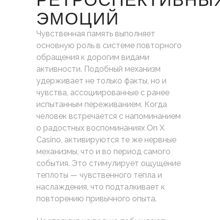
ЭМОЦИЙ
Чувственная память выполняет
основную роль в системе повторного
обращения к дорогим видами
активности. Подобный механизм
удерживает не только факты, но и
чувства, ассоциированные с ранее
испытанным переживанием. Когда
человек встречается с напоминанием
о радостных воспоминаниях On X
Casino, активируются те же нервные
механизмы, что и во период самого
события. Это стимулирует ощущение
теплоты — чувственного тепла и
наслаждения, что подталкивает к
повторению привычного опыта.