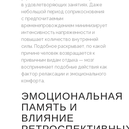
в удовлетворяющих занятиях. Даже
небольшой период соприкосновения
с предпочитаемым
временепровождением минимизирует
интенсивность напряженности и
повышает количество внутренней
силы. Подобное раскрывает, по какой
причине человек возвращается к
привычным видам отдыха — мозг
воспринимает подобные действия как
фактор релаксации и эмоционального
комфорта.
ЭМОЦИОНАЛЬНАЯ
ПАМЯТЬ И
ВЛИЯНИЕ
РЕТРОСПЕКТИВНЫ