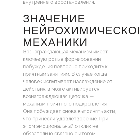
внутреннего восстановления.
ЗНАЧЕНИЕ
НЕЙРОХИМИЧЕСКО
МЕХАНИКИ
Вознаграждающая механизм имеет
ключевую роль в формировании
побуждения повторно приходить к
приятным занятиям. В случае когда
человек испытывает наслаждение от
действия, в мозге активируется
вознаграждающая цепочка —
механизм приятного подкрепления.
Она побуждает снова выполнять акты,
что принесли удовлетворение. При
этом эмоциональный отклик не
обязательно связано с итогом, —