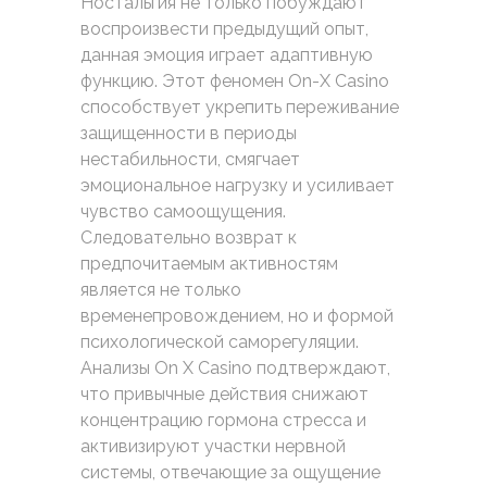
Ностальгия не только побуждают
воспроизвести предыдущий опыт,
данная эмоция играет адаптивную
функцию. Этот феномен On-X Casino
способствует укрепить переживание
защищенности в периоды
нестабильности, смягчает
эмоциональное нагрузку и усиливает
чувство самоощущения.
Следовательно возврат к
предпочитаемым активностям
является не только
временепровождением, но и формой
психологической саморегуляции.
Анализы On X Casino подтверждают,
что привычные действия снижают
концентрацию гормона стресса и
активизируют участки нервной
системы, отвечающие за ощущение