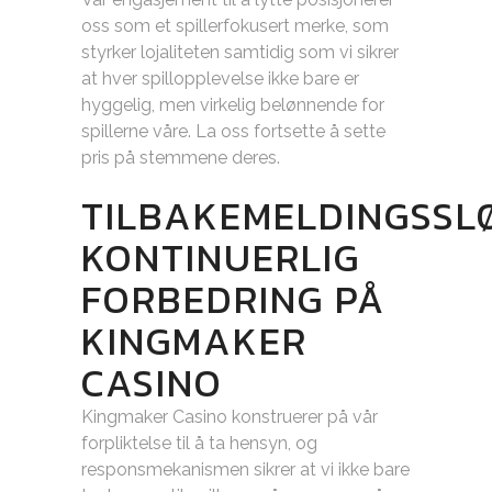
oss som et spillerfokusert merke, som
styrker lojaliteten samtidig som vi sikrer
at hver spillopplevelse ikke bare er
hyggelig, men virkelig belønnende for
spillerne våre. La oss fortsette å sette
pris på stemmene deres.
TILBAKEMELDINGSSL
KONTINUERLIG
FORBEDRING PÅ
KINGMAKER
CASINO
Kingmaker Casino konstruerer på vår
forpliktelse til å ta hensyn, og
responsmekanismen sikrer at vi ikke bare