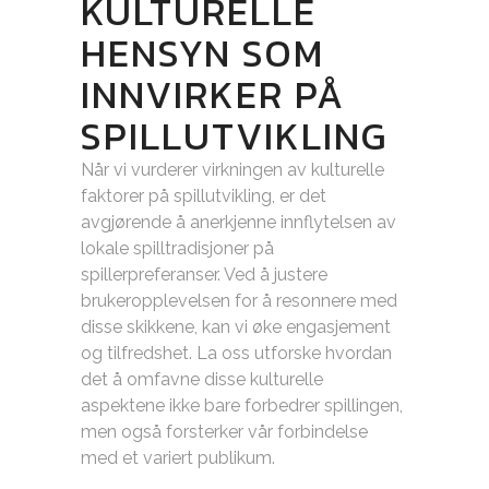
KULTURELLE
HENSYN SOM
INNVIRKER PÅ
SPILLUTVIKLING
Når vi vurderer virkningen av kulturelle
faktorer på spillutvikling, er det
avgjørende å anerkjenne innflytelsen av
lokale spilltradisjoner på
spillerpreferanser. Ved å justere
brukeropplevelsen for å resonnere med
disse skikkene, kan vi øke engasjement
og tilfredshet. La oss utforske hvordan
det å omfavne disse kulturelle
aspektene ikke bare forbedrer spillingen,
men også forsterker vår forbindelse
med et variert publikum.