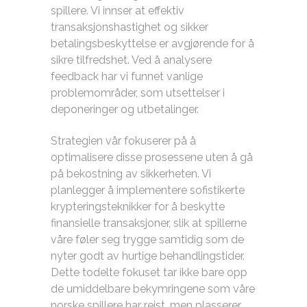
spillere. Vi innser at effektiv
transaksjonshastighet og sikker
betalingsbeskyttelse er avgjørende for å
sikre tilfredshet. Ved å analysere
feedback har vi funnet vanlige
problemområder, som utsettelser i
deponeringer og utbetalinger.
Strategien vår fokuserer på å
optimalisere disse prosessene uten å gå
på bekostning av sikkerheten. Vi
planlegger å implementere sofistikerte
krypteringsteknikker for å beskytte
finansielle transaksjoner, slik at spillerne
våre føler seg trygge samtidig som de
nyter godt av hurtige behandlingstider.
Dette todelte fokuset tar ikke bare opp
de umiddelbare bekymringene som våre
norske spillere har reist, men plasserer