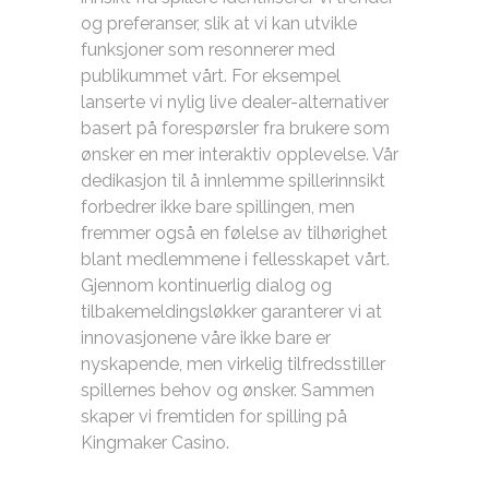
og preferanser, slik at vi kan utvikle
funksjoner som resonnerer med
publikummet vårt. For eksempel
lanserte vi nylig live dealer-alternativer
basert på forespørsler fra brukere som
ønsker en mer interaktiv opplevelse. Vår
dedikasjon til å innlemme spillerinnsikt
forbedrer ikke bare spillingen, men
fremmer også en følelse av tilhørighet
blant medlemmene i fellesskapet vårt.
Gjennom kontinuerlig dialog og
tilbakemeldingsløkker garanterer vi at
innovasjonene våre ikke bare er
nyskapende, men virkelig tilfredsstiller
spillernes behov og ønsker. Sammen
skaper vi fremtiden for spilling på
Kingmaker Casino.