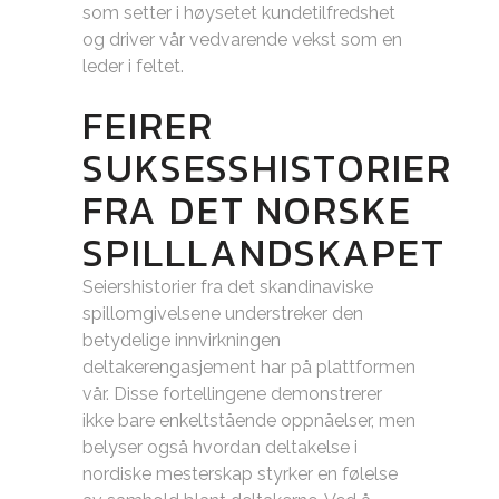
som setter i høysetet kundetilfredshet
og driver vår vedvarende vekst som en
leder i feltet.
FEIRER
SUKSESSHISTORIER
FRA DET NORSKE
SPILLLANDSKAPET
Seiershistorier fra det skandinaviske
spillomgivelsene understreker den
betydelige innvirkningen
deltakerengasjement har på plattformen
vår. Disse fortellingene demonstrerer
ikke bare enkeltstående oppnåelser, men
belyser også hvordan deltakelse i
nordiske mesterskap styrker en følelse