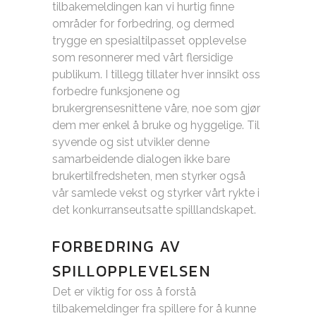
tilbakemeldingen kan vi hurtig finne
områder for forbedring, og dermed
trygge en spesialtilpasset opplevelse
som resonnerer med vårt flersidige
publikum. I tillegg tillater hver innsikt oss
forbedre funksjonene og
brukergrensesnittene våre, noe som gjør
dem mer enkel å bruke og hyggelige. Til
syvende og sist utvikler denne
samarbeidende dialogen ikke bare
brukertilfredsheten, men styrker også
vår samlede vekst og styrker vårt rykte i
det konkurranseutsatte spilllandskapet.
FORBEDRING AV
SPILLOPPLEVELSEN
Det er viktig for oss å forstå
tilbakemeldinger fra spillere for å kunne