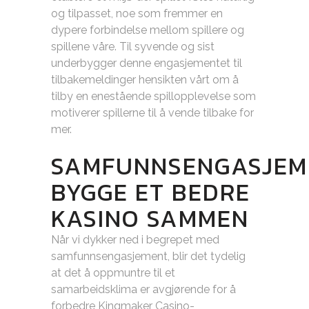
og tilpasset, noe som fremmer en
dypere forbindelse mellom spillere og
spillene våre. Til syvende og sist
underbygger denne engasjementet til
tilbakemeldinger hensikten vårt om å
tilby en enestående spillopplevelse som
motiverer spillerne til å vende tilbake for
mer.
SAMFUNNSENGASJEM
BYGGE ET BEDRE
KASINO SAMMEN
Når vi dykker ned i begrepet med
samfunnsengasjement, blir det tydelig
at det å oppmuntre til et
samarbeidsklima er avgjørende for å
forbedre Kingmaker Casino-