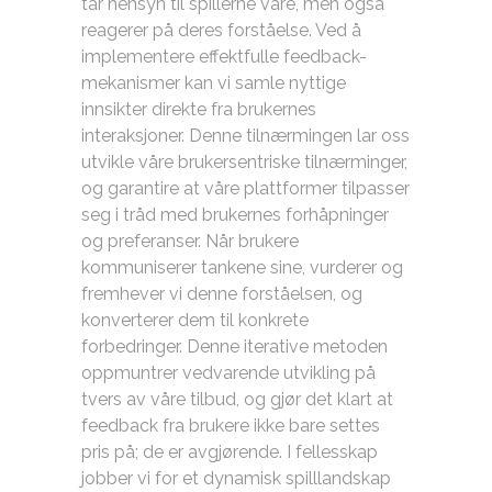
tar hensyn til spillerne våre, men også
reagerer på deres forståelse. Ved å
implementere effektfulle feedback-
mekanismer kan vi samle nyttige
innsikter direkte fra brukernes
interaksjoner. Denne tilnærmingen lar oss
utvikle våre brukersentriske tilnærminger,
og garantire at våre plattformer tilpasser
seg i tråd med brukernes forhåpninger
og preferanser. Når brukere
kommuniserer tankene sine, vurderer og
fremhever vi denne forståelsen, og
konverterer dem til konkrete
forbedringer. Denne iterative metoden
oppmuntrer vedvarende utvikling på
tvers av våre tilbud, og gjør det klart at
feedback fra brukere ikke bare settes
pris på; de er avgjørende. I fellesskap
jobber vi for et dynamisk spilllandskap