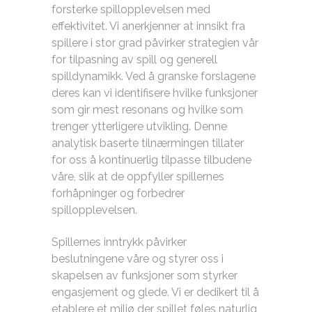
forsterke spillopplevelsen med
effektivitet. Vi anerkjenner at innsikt fra
spillere i stor grad påvirker strategien vår
for tilpasning av spill og generell
spilldynamikk. Ved å granske forslagene
deres kan vi identifisere hvilke funksjoner
som gir mest resonans og hvilke som
trenger ytterligere utvikling. Denne
analytisk baserte tilnærmingen tillater
for oss å kontinuerlig tilpasse tilbudene
våre, slik at de oppfyller spillernes
forhåpninger og forbedrer
spillopplevelsen.
Spillernes inntrykk påvirker
beslutningene våre og styrer oss i
skapelsen av funksjoner som styrker
engasjement og glede. Vi er dedikert til å
etablere et miljø der spillet føles naturlig