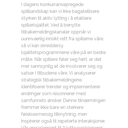
I dagens konkurransepregede
spilllandskap kan vi ikke bagatellisere
styrken til aktiv lytting i å etablere
spillerlojalitet. Ved å benytte
tilbakemeldingskanaler oppnår vi
uunnværlig innsikt rett fra spillerne våre,
så vi kan skreddersy
lojalitetsprogrammene våre på en bedre
måte. Når spillere føler seg hørt, er det
mer sannsynlig at de involverer seg og
satser i tilbudene våre. Vi analyserer
strategisk tilbakemeldingene,
identifiserer trender og implementerer
endringer som resonnerer med
samfunnets ønsker. Denne tilnærmingen
fremmer ikke bare en sterkere
følelsesmessig tilknytning, men
inspirerer også til repeterte interaksjoner.
Vår engasjement til å lytte posisjonerer