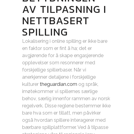
AV TILPASNING I
NETTBASERT
SPILLING
Lokalisering i online spilling er ikke bare
en faktor som er fint å ha; det er
avgjørende for å skape engasjerende
opplevelser som resonnerer med
forskjellige spillerbaser. Når vi
anerkjenner detaljene i forskjellige
kulturer
theguardian.com
og språk,
imøtekommer vi spillernes særlige
behov, særlig innenfor rammen av norsk
regelverk. Disse reglene bestemmer ikke
bare hva som er tillatt, men påvirker
også hvordan spillere interagerer med
bærbare spillplattformer. Ved å tilpasse