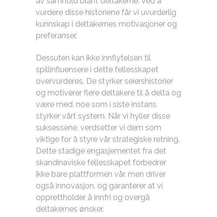
av samhold blant deltakerne. Ved å
vurdere disse historiene får vi uvurderlig
kunnskap i deltakernes motivasjoner og
preferanser.
Dessuten kan ikke innflytelsen til
spillinfluensere i dette fellesskapet
overvurderes. De styrker seiershistorier
og motiverer flere deltakere til å delta og
være med, noe som i siste instans
styrker vårt system. Når vi hyller disse
suksessene, verdsetter vi dem som
viktige for å styre vår strategiske retning.
Dette stadige engasjementet fra det
skandinaviske fellesskapet forbedrer
ikke bare plattformen vår, men driver
også innovasjon, og garanterer at vi
opprettholder å innfri og overgå
deltakernes ønsker.