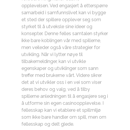
opplevelsen. Ved engasjert å etterspørre
samarbeid i samfunnslivet kan vi bygge
et sted der spillere opplever seg som
styrket til å utveksle sine ideer og
konsepter. Denne felles samtalen styrker
ikke bare koblingen vår med spillerne,
men veileder også våre strategier for
utvikling. Når vi lytter nøye til
tilbakemeldinger, kan vi utvikle
egenskaper og utviklinger som sann
treffer med brukerne vårt. Videre sikrer
det at vi utvikler oss i en vei som viser
deres behov og valg, ved å tilby
spillerne anledningen til å engasjere seg i
å utforme sin egen casinoopplevelse. I
fellesskap kan vi etablere et spillmiljø
som ikke bare handler om spill, men om
fellesskap og delt glede.