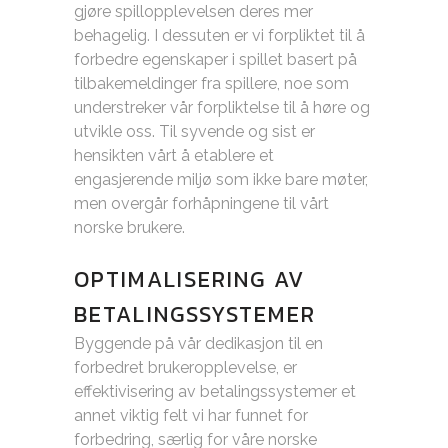
gjøre spillopplevelsen deres mer
behagelig. I dessuten er vi forpliktet til å
forbedre egenskaper i spillet basert på
tilbakemeldinger fra spillere, noe som
understreker vår forpliktelse til å høre og
utvikle oss. Til syvende og sist er
hensikten vårt å etablere et
engasjerende miljø som ikke bare møter,
men overgår forhåpningene til vårt
norske brukere.
OPTIMALISERING AV
BETALINGSSYSTEMER
Byggende på vår dedikasjon til en
forbedret brukeropplevelse, er
effektivisering av betalingssystemer et
annet viktig felt vi har funnet for
forbedring, særlig for våre norske