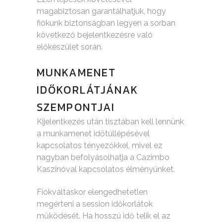
magabiztosan garantálhatjuk, hogy
fiókunk biztonságban legyen a sorban
következő bejelentkezésre való
előkészület során.
MUNKAMENET
IDŐKORLÁTJÁNAK
SZEMPONTJAI
Kijelentkezés után tisztában kell lennünk
a munkamenet időtúllépésével
kapcsolatos tényezőkkel, mivel ez
nagyban befolyásolhatja a Cazimbo
Kaszinóval kapcsolatos élményünket.
Fiókváltáskor elengedhetetlen
megérteni a session időkorlátok
működését. Ha hosszú idő telik el az