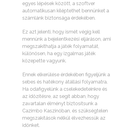
egyes lépések között, a szoftver
automatikusan kiléptethet bennünket a
számlánk biztonsága érdekében.
Ez azt jelenti, hogy ismét végig kell
mennünk a bejelentkezési eljáráson, ami
megszakíthatja a játék folyamatát,
különösen, ha egy izgalmas játék
közepette vagyunk.
Ennek elkerülése érdekében figyeljünk a
sebes és hatékony átállási folyamatra.
Ha odafigyelünk a cselekedeteinkre és
az időzítésre, az segít abban, hogy
zavartalan élményt biztosítsunk a
Cazimbo Kaszinóban, és szükségtelen
megszakítások nélkül élvezhessük az
időnket.