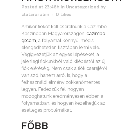
Posted at 23:46h
in
Uncategorized
by
zlatararubin
0
Likes
Amikor fiókot kell cserélnünk a Cazimbo
Kaszinóban Magyarországon,
cazimbo-
gr.com
, a folyamat könnyű, mégis
elengedhetetlen tisztában lenni vele.
Végigvezetjük az egyes lépéseket, a
jelenlegi fiókunkból való kilépéstől az új
fiók eléréséig. Nem csak a fiók cseréjéről
van szó, hanem arról is, hogy a
felhasználói élmény zökkenőmentes
legyen. Fedezzük fel, hogyan
mozoghatunk eredményesen ebben a
folyamatban, és hogyan kezelhetjük az
esetleges problémákat.
FŐBB