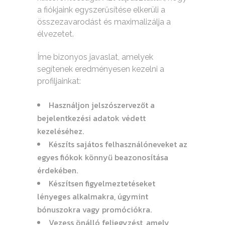
a fiókjaink egyszerűsítése elkerüli a
összezavarodást és maximalizálja a
élvezetet.
Íme bizonyos javaslat, amelyek
segítenek eredményesen kezelni a
profiljainkat:
Használjon jelszószervezőt a
bejelentkezési adatok védett
kezeléséhez.
Készíts sajátos felhasználóneveket az
egyes fiókok könnyű beazonosítása
érdekében.
Készítsen figyelmeztetéseket
lényeges alkalmakra, úgymint
bónuszokra vagy promóciókra.
Vezess önálló feljegyzést, amely