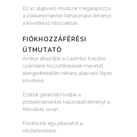
Ez az alapvető módszer megalapozza
a zökkenőmentes felhasználói élményt
a következő időszakban.
FIÓKHOZZÁFÉRÉSI
ÚTMUTATÓ
Amikor elkezdjük a Cazimbo Kaszinó
számláink hozzáférésének menetét,
elengedhetetlen néhány alapvető lépés
követése.
Ezáltal garantálni tudjuk a
problémamentes használati élményt a
fiókváltás során.
Fordítsunk egy pillanatot a
részletezésére: