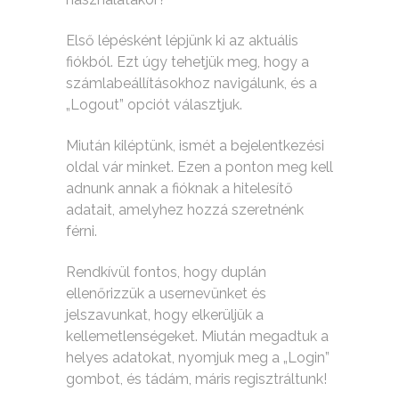
Első lépésként lépjünk ki az aktuális
fiókból. Ezt úgy tehetjük meg, hogy a
számlabeállításokhoz navigálunk, és a
„Logout” opciót választjuk.
Miután kiléptünk, ismét a bejelentkezési
oldal vár minket. Ezen a ponton meg kell
adnunk annak a fióknak a hitelesítő
adatait, amelyhez hozzá szeretnénk
férni.
Rendkívül fontos, hogy duplán
ellenőrizzük a usernevünket és
jelszavunkat, hogy elkerüljük a
kellemetlenségeket. Miután megadtuk a
helyes adatokat, nyomjuk meg a „Login”
gombot, és tádám, máris regisztráltunk!