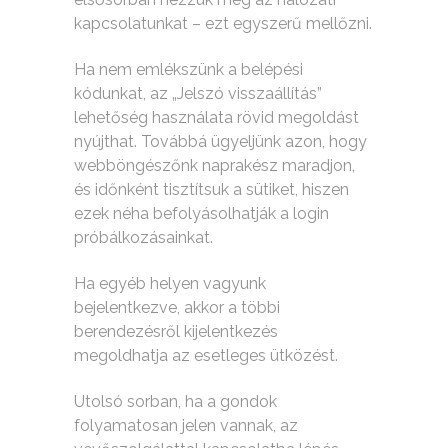
kapcsolatunkat – ezt egyszerű mellőzni.
Ha nem emlékszünk a belépési
kódunkat, az „Jelszó visszaállítás”
lehetőség használata rövid megoldást
nyújthat. Továbbá ügyeljünk azon, hogy
webböngészőnk naprakész maradjon,
és időnként tisztítsuk a sütiket, hiszen
ezek néha befolyásolhatják a login
próbálkozásainkat.
Ha egyéb helyen vagyunk
bejelentkezve, akkor a többi
berendezésről kijelentkezés
megoldhatja az esetleges ütközést.
Utolsó sorban, ha a gondok
folyamatosan jelen vannak, az