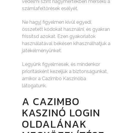
védelmi szint nagymértékben mérsékli a
számlafeltörések esélyét.
Ne hagyj figyelmen kívül egyedi,
összetett kódokat használni, és gyakran
frissítsd azokat. Ezen gyakorlatok
használatával békésen kihasználhatjuk a
játékélményünket.
Legyünk figyelmesek, és mindenkor
prioritásként kezeljük a biztonságunkat,
amikor a Cazimbo Kaszinóba
látogatunk.
A CAZIMBO
KASZINÓ LOGIN
OLDALÁNAK