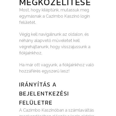
MEGKÖZELÍTÉSE
Most, hogy kiléptünk, mutassuk meg
egymásnak a Cazimbo Kaszinó login
felületét.
Végig kell navigálnunk az oldalon, és
néhány alapvető műveletet kell
végrehajtanunk, hogy visszajussunk a
fiókjainkhoz.
Ha már ott vagyunk, a fiókjainkhoz való
hozzáférés egyszerű lesz!
IRÁNYÍTÁS A
BEJELENTKEZÉSI
FELÜLETRE
A Cazimbo Kaszinóban a számlaváltás