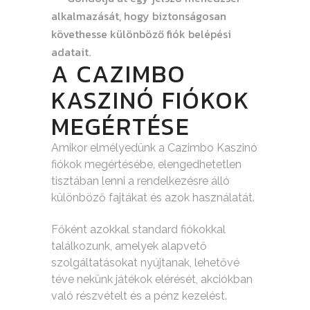
alkalmazását, hogy biztonságosan
követhesse különböző fiók belépési
adatait.
A CAZIMBO
KASZINÓ FIÓKOK
MEGÉRTÉSE
Amikor elmélyedünk a Cazimbo Kaszinó
fiókok megértésébe, elengedhetetlen
tisztában lenni a rendelkezésre álló
különböző fajtákat és azok használatát.
Főként azokkal standard fiókokkal
találkozunk, amelyek alapvető
szolgáltatásokat nyújtanak, lehetővé
téve nekünk játékok elérését, akciókban
való részvételt és a pénz kezelést.