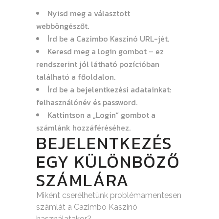
Nyisd meg a választott
webböngészőt.
Írd be a Cazimbo Kaszinó URL-jét.
Keresd meg a login gombot – ez
rendszerint jól látható pozícióban
található a főoldalon.
Írd be a bejelentkezési adatainkat:
felhasználónév és password.
Kattintson a „Login” gombot a
számlánk hozzáféréséhez.
BEJELENTKEZÉS
EGY KÜLÖNBÖZŐ
SZÁMLÁRA
Miként cserélhetünk problémamentesen
számlát a Cazimbo Kaszinó
használatakor?