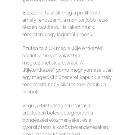
Először is találjuk meg a profil ikont,
amely rendszerint a monitor jobb felső
részén található. Ha rákattintunk,
megjelenik egy legördülő menü.
Ezután találjuk meg a „Kijelentkezés”
opciót, amelyet választva
megkezdhetjük a eljárást. A
„Kijelentkezés” gomb megnyomása után
egy megerősítő üzenetet kapunk, amely
megerősíti, hogy sikeresen kiléptünk a
fiókból.
Végül, a biztonság fenntartása
érdekében bölcs dolog törölni a
böngészési előzményeket és a
gyorsítótárat a közös berendezéseken.
Ezen lépések követésével