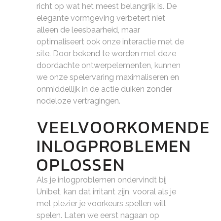
richt op wat het meest belangrijk is. De
elegante vormgeving verbetert niet
alleen de leesbaarheid, maar
optimaliseert ook onze interactie met de
site. Door bekend te worden met deze
doordachte ontwerpelementen, kunnen
we onze spelervaring maximaliseren en
onmiddellijk in de actie duiken zonder
nodeloze vertragingen.
VEELVOORKOMENDE
INLOGPROBLEMEN
OPLOSSEN
Als je inlogproblemen ondervindt bij
Unibet, kan dat irritant zijn, vooral als je
met plezier je voorkeurs spellen wilt
spelen. Laten we eerst nagaan op