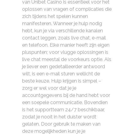
van Unibet Casino is essentieel voor het
oplossen van vragen of complicaties die
zich tijdens het spelen kunnen
manifesteren. Wanneer je hulp nodig
hebt, kun je via verschillende kanalen
contact leggen, zoals live chat, e-mail
en telefoon. Elke manier heeft zijn eigen
pluspunten; voor vlugge oplossingen is
live chat meestal de voorkeurs optie. Als
je liever een gedetailleerder antwoord
wilt, is een e-mail sturen wellicht de
beste keuze. Hulp krijgen is simpel –
zorg er wel voor dat je je
accountgegevens bij de hand hebt voor
een soepele communicatie. Bovendien
is het supportteam 24/7 beschikbaar,
zodat je nooit in het duister wordt
gelaten. Door gebruik te maken van
deze mogelijkheden kun je je