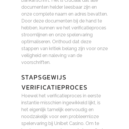
bankafschrift. Het is cruciaal dat alle
documenten helder leesbaar zijn en
onze complete naam en adres bevatten.
Door deze documenten bij de hand te
hebben, kunnen we het verificatieproces
stroomlijnen en onze spelervaring
optimaliseren. Onthoud dat deze
stappen van kritiek belang zijn voor onze
veiligheid en naleving van de
voorschriften.
STAPSGEWIJS
VERIFICATIEPROCES
Hoewel het verificatieproces in eerste
instantie misschien ingewikkeld lijkt, is
het eigenlijk tamelijk eenvoudig en
noodzakelijk voor een probleemloze
spelervaring bij Unibet Casino. Om te