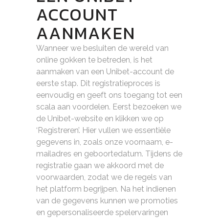
ACCOUNT
AANMAKEN
Wanneer we besluiten de wereld van
online gokken te betreden, is het
aanmaken van een Unibet-account de
eerste stap. Dit registratieproces is
eenvoudig en geeft ons toegang tot een
scala aan voordelen. Eerst bezoeken we
de Unibet-website en klikken we op
‘Registreren’. Hier vullen we essentiële
gegevens in, zoals onze voornaam, e-
mailadres en geboortedatum. Tijdens de
registratie gaan we akkoord met de
voorwaarden, zodat we de regels van
het platform begrijpen. Na het indienen
van de gegevens kunnen we promoties
en gepersonaliseerde spelervaringen