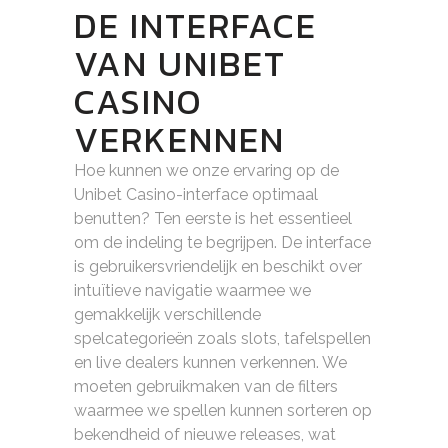
DE INTERFACE
VAN UNIBET
CASINO
VERKENNEN
Hoe kunnen we onze ervaring op de
Unibet Casino-interface optimaal
benutten? Ten eerste is het essentieel
om de indeling te begrijpen. De interface
is gebruikersvriendelijk en beschikt over
intuïtieve navigatie waarmee we
gemakkelijk verschillende
spelcategorieën zoals slots, tafelspellen
en live dealers kunnen verkennen. We
moeten gebruikmaken van de filters
waarmee we spellen kunnen sorteren op
bekendheid of nieuwe releases, wat