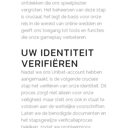
ontdekken die ons speelplezier
vergroten. Het beheersen van deze stap
is cruciaal; het legt de basis voor onze
reis in de wereld van online wedden en
geeft ons toegang tot tools en functies
die onze gameplay verbeteren.
UW IDENTITEIT
VERIFIËREN
Nadat we ons Unibet-account hebben
aangemaakt, is de volgende cruciale
stap het verifiëren van onze identiteit. Dit
proces zorgt niet alleen voor onze
veiligheid, maar stelt ons ook in staat te
voldoen aan de wettelijke voorschriften.
Laten we de benodigde documenten en
het stapsgewijze verificatieproces
bekijken, zodat we probleemloos