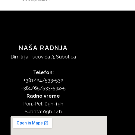
NAŠA RADNJA
Dimitrija Tucovića 3, Subotica
Telefon:
+381/24/533-532
+381/65/533-532-5
Radno vreme
Pon.-Pet. 09h-19h
Subota: 09h-14h