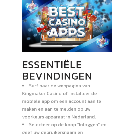
ESSENTIËLE
BEVINDINGEN
Surf naar de webpagina van
Kingmaker Casino of installeer de
mobiele app om een account aan te
maken en aan te melden op uw
voorkeurs apparaat in Nederland.
Selecteer op de knop “Inloggen” en
geef uw gebruikersnaam en