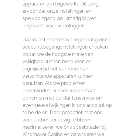
apparaten zijn bijgewerkt. Dit zorgt
ervoor dat onze instellingen en
spelvoortgang gelijkmatig blijven,
ongeacht waar we inloggen.
Daarnaast moeten we regelmatig onze
accounttoegangsinstellingen checken,
zodat we de hoogste mate van
veiligheid kunnen behouden en
tegelijkertijd het voordeel van
verschillende apparaten kunnen
benutten. Als we problemen
ondervinden, kunnen we contact
opnemen met de klantenservice om
eventuele afwijkingen in ons account op
te helderen. Door proactief met ons
accountbeheer bezig te blijven,
maximaliseren we ons speelplezier bij
Kingmaker Casino en garanderen we