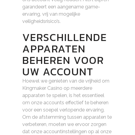
garandeert een aangename game-
ervaring, vrij van mogelijke
veiligheidsrisico’s.
VERSCHILLENDE
APPARATEN
BEHEREN VOOR
UW ACCOUNT
Hoewel we genieten van de vrijheid om
Kingmaker Casino op meerdere
apparaten te spelen, is het essentieel
om onze accounts effectief te beheren
voor een soepel verlopende ervaring.
Om de afstemming tussen apparaten te
verbeteren, moeten we ervoor zorgen
dat onze accountinstellingen op al onze