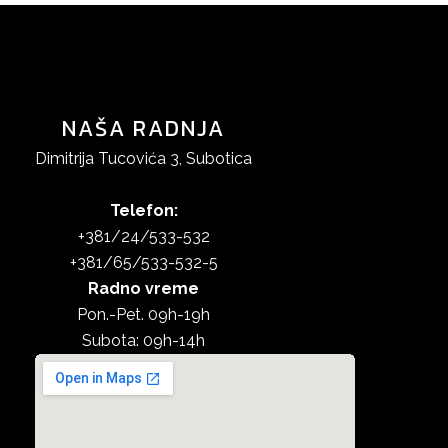
NAŠA RADNJA
Dimitrija Tucovića 3, Subotica
Telefon:
+381/24/533-532
+381/65/533-532-5
Radno vreme
Pon.-Pet. 09h-19h
Subota: 09h-14h