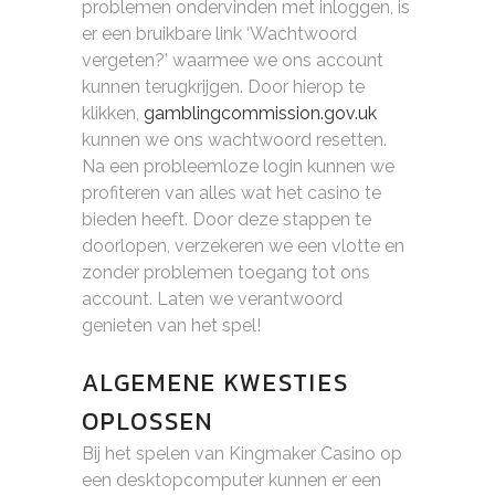
problemen ondervinden met inloggen, is
er een bruikbare link ‘Wachtwoord
vergeten?’ waarmee we ons account
kunnen terugkrijgen. Door hierop te
klikken,
gamblingcommission.gov.uk
kunnen we ons wachtwoord resetten.
Na een probleemloze login kunnen we
profiteren van alles wat het casino te
bieden heeft. Door deze stappen te
doorlopen, verzekeren we een vlotte en
zonder problemen toegang tot ons
account. Laten we verantwoord
genieten van het spel!
ALGEMENE KWESTIES
OPLOSSEN
Bij het spelen van Kingmaker Casino op
een desktopcomputer kunnen er een