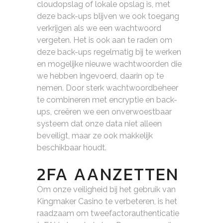
cloudopslag of lokale opslag is, met
deze back-ups blijven we ook toegang
verkrijgen als we een wachtwoord
vergeten. Het is ook aan te raden om
deze back-ups regelmatig bij te werken
en mogelijke nieuwe wachtwoorden die
we hebben ingevoerd, daarin op te
nemen. Door sterk wachtwoordbeheer
te combineren met encryptie en back-
ups, creëren we een onverwoestbaar
systeem dat onze data niet alleen
beveiligt, maar ze ook makkelijk
beschikbaar houdt.
2FA AANZETTEN
Om onze veiligheid bij het gebruik van
Kingmaker Casino te verbeteren, is het
raadzaam om tweefactorauthenticatie