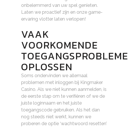
onbelemmerd van uw spel genieten.
Laten we proactief zijn en onze game-
ervaring vlotter laten verlopen!
VAAK
VOORKOMENDE
TOEGANGSPROBLEM
OPLOSSEN
Soms ondervinden we allemaal
problemen met inloggen bij Kingmaker
Casino. Als we niet kunnen aanmelden, is
de eerste stap om te verifiëren of we de
juiste loginnaam en het juiste
toegangscode gebruiken. Als het dan
nog steeds niet werkt, kunnen we
proberen de optie ‘wachtwoord resetten’