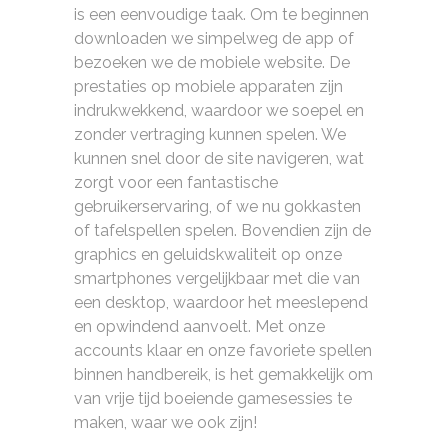
is een eenvoudige taak. Om te beginnen
downloaden we simpelweg de app of
bezoeken we de mobiele website. De
prestaties op mobiele apparaten zijn
indrukwekkend, waardoor we soepel en
zonder vertraging kunnen spelen. We
kunnen snel door de site navigeren, wat
zorgt voor een fantastische
gebruikerservaring, of we nu gokkasten
of tafelspellen spelen. Bovendien zijn de
graphics en geluidskwaliteit op onze
smartphones vergelijkbaar met die van
een desktop, waardoor het meeslepend
en opwindend aanvoelt. Met onze
accounts klaar en onze favoriete spellen
binnen handbereik, is het gemakkelijk om
van vrije tijd boeiende gamesessies te
maken, waar we ook zijn!