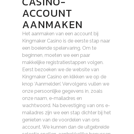
CASINO-
ACCOUNT
AANMAKEN
Het aanmaken van een account bij
Kingmaker Casino is de eerste stap naar
een boeiende spelervaring. Om te
beginnen, moeten we een paar
makkelijke registratiestappen volgen.
Eerst bezoeken we de website van
Kingmaker Casino en klikken we op de
knop ‘Aanmelden’. Vervolgens vullen we
onze persoonlijke gegevens in, zoals
onze naam, e-mailadres en
wachtwoord. Na bevestiging van ons e-
mailadres zijn we een stap dichter bij het
genieten van de voordelen van ons
account. We kunnen dan de uitgebreide