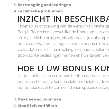
Vertraagde goedkeuringen
Technische problemen
INZICHT IN BESCHIK
Tijdens hun ontdekking van de wereld van online gam
België. Begrip in de verschillende bonustypes is 
en loyaliteitsbeloningen, die allemaal zijn ontwor
bonusvoorwaarden, aangezien deze bepalen hoe en
vervaldatums en in aanmerking komende spellen, wa
doordachte beslissingen nemen en hun kansen vergr
HOE U UW BONUS KU
Nadat spelers zich vertrouwd hebben gemaakt met 
bonussen het beste kunnen claimen. Inzicht in de
bonus succesvol te claimen, dienen spelers de vol
Maak een account aan
Identiteit verifiëren