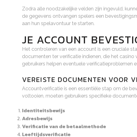
Zodra alle noodzakelijke velden zijn ingevuld, kun
de gegevens ontvangen spelers een bevestigingsmai
aan hun spelavontuur te starten.
JE ACCOUNT BEVESTI
Het controleren van een account is een cruciale sta
documenten ter verificatie indienen, die het casin
gebruikers helpen eventuele verificatieproblemen ef
VEREISTE DOCUMENTEN VOOR VE
Accountverificatie is een essentiële stap om de bev
voltooien, moeten gebruikers specifieke documente
Identiteitsbewijs
Adresbewijs
Verificatie van de betaalmethode
Leeftijdsverificatie