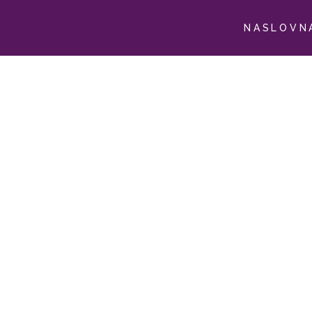
NASLOVN