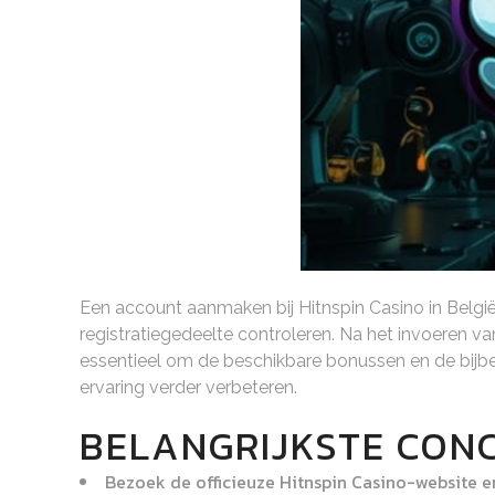
Een account aanmaken bij Hitnspin Casino in België 
registratiegedeelte controleren. Na het invoeren va
essentieel om de beschikbare bonussen en de bijb
ervaring verder verbeteren.
BELANGRIJKSTE CONC
Bezoek de officieuze Hitnspin Casino-website e