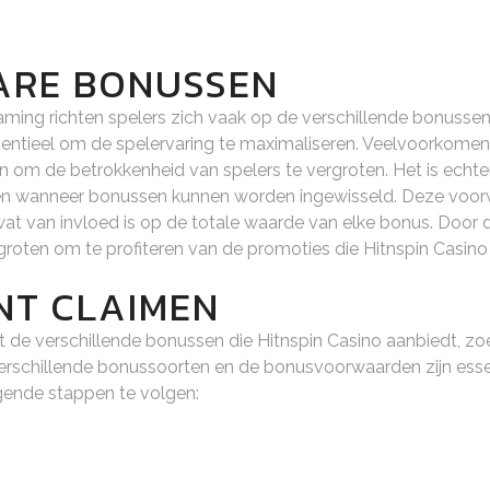
BARE BONUSSEN
ing richten spelers zich vaak op de verschillende bonussen di
essentieel om de spelervaring te maximaliseren. Veelvoorkome
pen om de betrokkenheid van spelers te vergroten. Het is ech
 wanneer bonussen kunnen worden ingewisseld. Deze voorwa
t van invloed is op de totale waarde van elke bonus. Door 
oten om te profiteren van de promoties die Hitnspin Casino 
NT CLAIMEN
de verschillende bonussen die Hitnspin Casino aanbiedt, zo
 verschillende bonussoorten en de bonusvoorwaarden zijn ess
gende stappen te volgen: