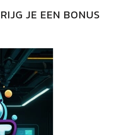
RIJG JE EEN BONUS