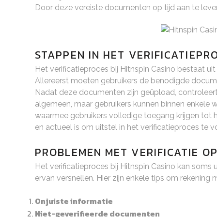
Door deze vereiste documenten op tijd aan te leve
STAPPEN IN HET VERIFICATIEPR
Het verificatieproces bij Hitnspin Casino bestaat u
Allereerst moeten gebruikers de benodigde docum
Nadat deze documenten zijn geüpload, controleert h
algemeen, maar gebruikers kunnen binnen enkele w
waarmee gebruikers volledige toegang krijgen tot hu
en actueel is om uitstel in het verificatieproces te
PROBLEMEN MET VERIFICATIE O
Het verificatieproces bij Hitnspin Casino kan soms
ervan versnellen. Hier zijn enkele tips om rekening
Onjuiste informatie
Niet-geverifieerde documenten