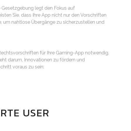
he Gesetzgebung legt den Fokus auf
sten Sie, dass Ihre App nicht nur den Vorschriften
ie, um nahtlose Übergänge zu sicherzustellen und
 Rechtsvorschriften für Ihre Gaming-App notwendig.
geht darum, Innovationen zu fördern und
hritt voraus zu sein:
RTE USER