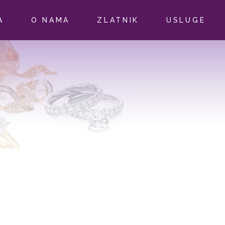
A
O NAMA
ZLATNIK
USLUGE