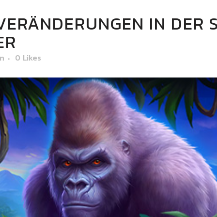
VERÄNDERUNGEN IN DER 
ER
in
0
Likes