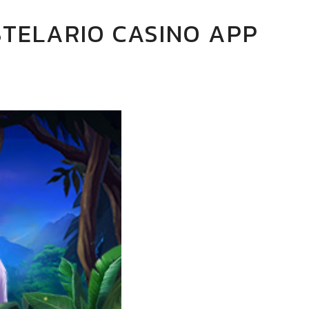
STELARIO CASINO APP