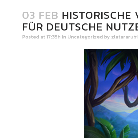
03 FEB
HISTORISCHE 
FÜR DEUTSCHE NUTZ
Posted at 17:35h
in
Uncategorized
by
zlatararub