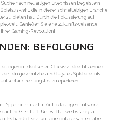
er Suche nach neuartigen Erlebnissen begeistern
 Spielauswahl, die in dieser schnelllebigen Branche
eter zu bieten hat. Durch die Fokussierung auf
Spielwelt. Genießen Sie eine zukunftsweisende
 Ihrer Gaming-Revolution!
INDEN: BEFOLGUNG
derungen im deutschen Glücksspielrecht kennen.
zern ein geschütztes und legales Spielerlebnis
Deutschland reibungslos zu operieren.
 Ihre App den neuesten Anforderungen entspricht.
gen auf Ihr Geschäft. Um wettbewerbsfähig zu
n. Es handelt sich um einen interessanten, aber