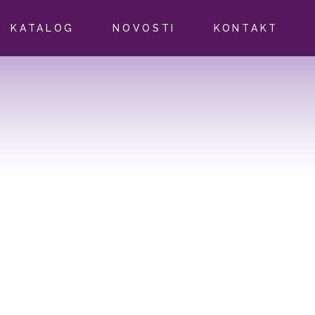
KATALOG
NOVOSTI
KONTAKT