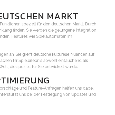
DEUTSCHEN MARKT
e Funktionen speziell für den deutschen Markt. Durch
nklang finden. Sie werden die gelungene Integration
inden. Features wie Spielautomaten im
gen an. Sie greift deutsche kulturelle Nuancen auf
machen Ihr Spielerlebnis sowohl eintauchend als
Welt, die speziell für Sie entwickelt wurde.
PTIMIERUNG
Vorschläge und Feature-Anfragen helfen uns dabei,
nterstützt uns bei der Festlegung von Updates und