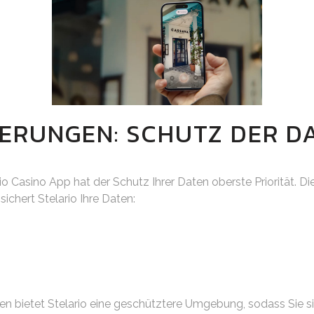
SERUNGEN: SCHUTZ DER D
o Casino App hat der Schutz Ihrer Daten oberste Priorität. 
sichert Stelario Ihre Daten:
en bietet Stelario eine geschütztere Umgebung, sodass Sie si