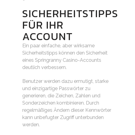
SICHERHEITSTIPPS
FÜR IHR
ACCOUNT
Ein paar einfache, aber wirksame
Sicherheitstipps können den Sicherheit
eines Springranny Casino-Accounts
deutlich verbessern.
Benutzer werden dazu ermutigt, starke
und einzigartige Passwörter zu
generieren, die Zeichen, Zahlen und
Sonderzeichen kombinieren. Durch
regelmäßiges Ändern dieser Kennwörter
kann unbefugter Zugriff unterbunden
werden.