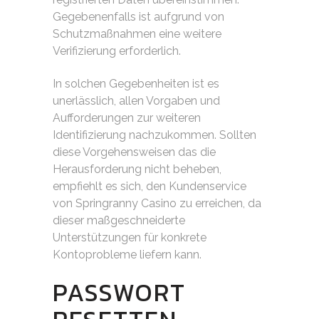
Gegebenenfalls ist aufgrund von
Schutzmaßnahmen eine weitere
Verifizierung erforderlich.
In solchen Gegebenheiten ist es
unerlässlich, allen Vorgaben und
Aufforderungen zur weiteren
Identifizierung nachzukommen. Sollten
diese Vorgehensweisen das die
Herausforderung nicht beheben,
empfiehlt es sich, den Kundenservice
von Springranny Casino zu erreichen, da
dieser maßgeschneiderte
Unterstützungen für konkrete
Kontoprobleme liefern kann.
PASSWORT