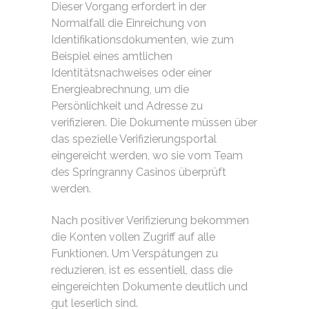
Dieser Vorgang erfordert in der
Normalfall die Einreichung von
Identifikationsdokumenten, wie zum
Beispiel eines amtlichen
Identitätsnachweises oder einer
Energieabrechnung, um die
Persönlichkeit und Adresse zu
verifizieren. Die Dokumente müssen über
das spezielle Verifizierungsportal
eingereicht werden, wo sie vom Team
des Springranny Casinos überprüft
werden.
Nach positiver Verifizierung bekommen
die Konten vollen Zugriff auf alle
Funktionen. Um Verspätungen zu
reduzieren, ist es essentiell, dass die
eingereichten Dokumente deutlich und
gut leserlich sind.