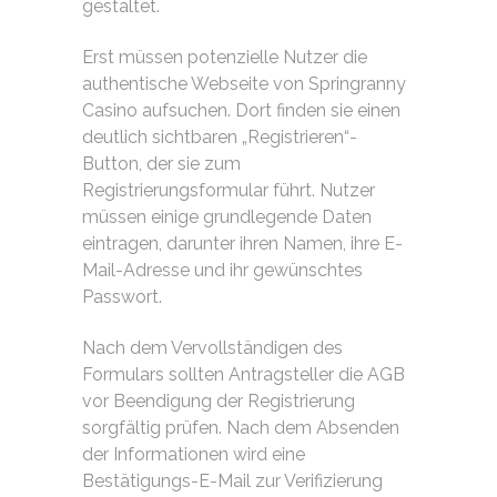
gestaltet.
Erst müssen potenzielle Nutzer die
authentische Webseite von Springranny
Casino aufsuchen. Dort finden sie einen
deutlich sichtbaren „Registrieren“-
Button, der sie zum
Registrierungsformular führt. Nutzer
müssen einige grundlegende Daten
eintragen, darunter ihren Namen, ihre E-
Mail-Adresse und ihr gewünschtes
Passwort.
Nach dem Vervollständigen des
Formulars sollten Antragsteller die AGB
vor Beendigung der Registrierung
sorgfältig prüfen. Nach dem Absenden
der Informationen wird eine
Bestätigungs-E-Mail zur Verifizierung