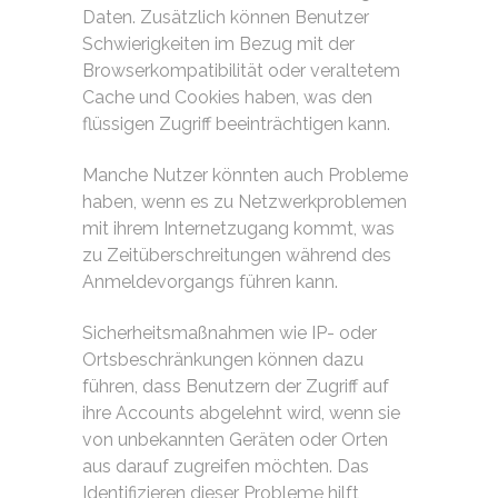
Daten. Zusätzlich können Benutzer
Schwierigkeiten im Bezug mit der
Browserkompatibilität oder veraltetem
Cache und Cookies haben, was den
flüssigen Zugriff beeinträchtigen kann.
Manche Nutzer könnten auch Probleme
haben, wenn es zu Netzwerkproblemen
mit ihrem Internetzugang kommt, was
zu Zeitüberschreitungen während des
Anmeldevorgangs führen kann.
Sicherheitsmaßnahmen wie IP- oder
Ortsbeschränkungen können dazu
führen, dass Benutzern der Zugriff auf
ihre Accounts abgelehnt wird, wenn sie
von unbekannten Geräten oder Orten
aus darauf zugreifen möchten. Das
Identifizieren dieser Probleme hilft