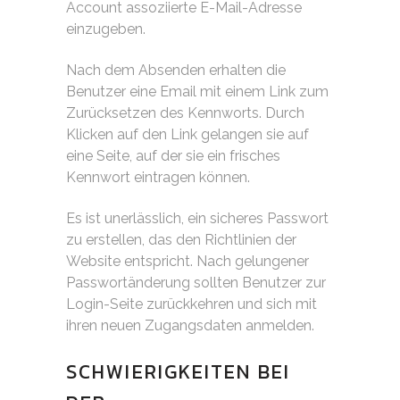
Account assoziierte E-Mail-Adresse
einzugeben.
Nach dem Absenden erhalten die
Benutzer eine Email mit einem Link zum
Zurücksetzen des Kennworts. Durch
Klicken auf den Link gelangen sie auf
eine Seite, auf der sie ein frisches
Kennwort eintragen können.
Es ist unerlässlich, ein sicheres Passwort
zu erstellen, das den Richtlinien der
Website entspricht. Nach gelungener
Passwortänderung sollten Benutzer zur
Login-Seite zurückkehren und sich mit
ihren neuen Zugangsdaten anmelden.
SCHWIERIGKEITEN BEI