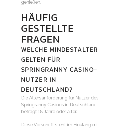
genießen.
HÄUFIG
GESTELLTE
FRAGEN
WELCHE MINDESTALTER
GELTEN FÜR
SPRINGRANNY CASINO-
NUTZER IN
DEUTSCHLAND?
Die Altersanforderung für Nutzer des
Springranny Casinos in Deutschland
beträgt 18 Jahre oder älter.
Diese Vorschrift steht im Einklang mit