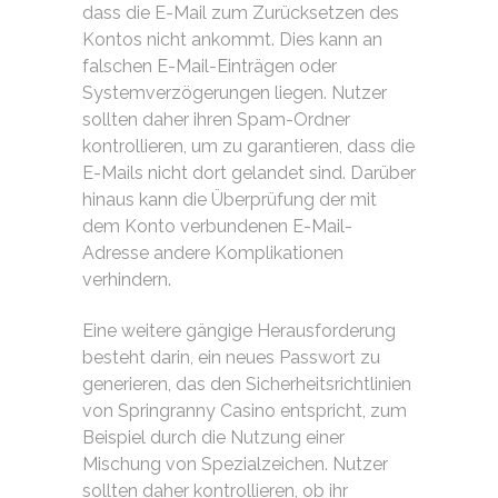
dass die E-Mail zum Zurücksetzen des
Kontos nicht ankommt. Dies kann an
falschen E-Mail-Einträgen oder
Systemverzögerungen liegen. Nutzer
sollten daher ihren Spam-Ordner
kontrollieren, um zu garantieren, dass die
E-Mails nicht dort gelandet sind. Darüber
hinaus kann die Überprüfung der mit
dem Konto verbundenen E-Mail-
Adresse andere Komplikationen
verhindern.
Eine weitere gängige Herausforderung
besteht darin, ein neues Passwort zu
generieren, das den Sicherheitsrichtlinien
von Springranny Casino entspricht, zum
Beispiel durch die Nutzung einer
Mischung von Spezialzeichen. Nutzer
sollten daher kontrollieren, ob ihr