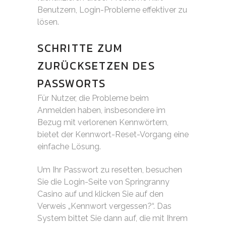
Benutzern, Login-Probleme effektiver zu
lösen.
SCHRITTE ZUM
ZURÜCKSETZEN DES
PASSWORTS
Für Nutzer, die Probleme beim
Anmelden haben, insbesondere im
Bezug mit verlorenen Kennwörtern,
bietet der Kennwort-Reset-Vorgang eine
einfache Lösung.
Um Ihr Passwort zu resetten, besuchen
Sie die Login-Seite von Springranny
Casino auf und klicken Sie auf den
Verweis „Kennwort vergessen?“. Das
System bittet Sie dann auf, die mit Ihrem