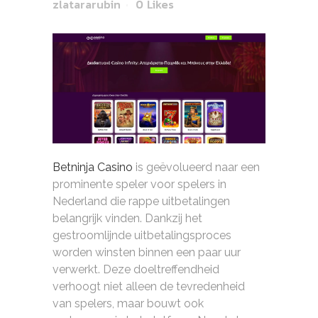
zlatararubin
0
Likes
Betninja Casino
is geëvolueerd naar een
prominente speler voor spelers in
Nederland die rappe uitbetalingen
belangrijk vinden. Dankzij het
gestroomlijnde uitbetalingsproces
worden winsten binnen een paar uur
verwerkt. Deze doeltreffendheid
verhoogt niet alleen de tevredenheid
van spelers, maar bouwt ook