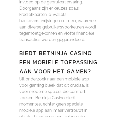
invloed op de gebruikerservaring.
Doorgaans zijn er keuzes zoals
kredietkaarten, e-wallets,
bankoverschrijvingen en meer, waarmee
aan diverse gebruikersvoorkeuren wordt
tegemoetgekomen en vlotte financiële
transacties worden gegarandeerd.
BIEDT BETNINJA CASINO
EEN MOBIELE TOEPASSING
AAN VOOR HET GAMEN?
Uit onderzoek naar een mobiele app
voor gaming bleek dat dit cruciaal is
voor moderne spelers die comfort
zoeken. Betninja Casino biedt
momenteel echter geen speciale
mobiele app aan, maar vertrouwt in
plaats daarvan op een verbeterde