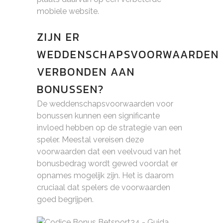
mobiele website.
ZIJN ER
WEDDENSCHAPSVOORWAARDEN
VERBONDEN AAN
BONUSSEN?
De weddenschapsvoorwaarden voor
bonussen kunnen een significante
invloed hebben op de strategie van een
speler. Meestal vereisen deze
voorwaarden dat een veelvoud van het
bonusbedrag wordt gewed voordat er
opnames mogelijk zijn. Het is daarom
cruciaal dat spelers de voorwaarden
goed begrijpen.