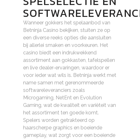
SPELSELECTIE EN
SOFTWARELEVERANC
Wanneer gokkers het spelaanbod van
Betninja Casino bekijken, stuiten ze op
een diverse reeks opties die aansluiten
bij allerlei smaken en voorkeuren. Het
casino biedt een indrukwekkend
assortiment aan gokkasten, tafelspellen
en live dealer-ervaringen, waardoor er
voor ieder wat wils is. Betninja werkt met
name samen met gerenommeerde
softwareleveranciers zoals
Microgaming, NetEnt en Evolution
Gaming, wat de kwaliteit en variëteit van
het assortiment ten goede komt.
Spelers worden getrakteerd op
haarscherpe graphics en boeiende
gameplay, wat zorgt voor een boeiende