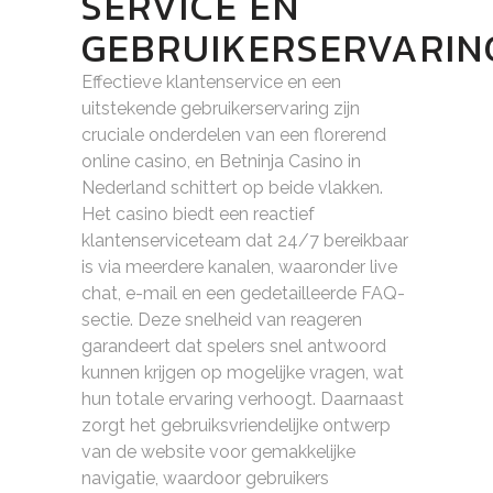
SERVICE EN
GEBRUIKERSERVARIN
Effectieve klantenservice en een
uitstekende gebruikerservaring zijn
cruciale onderdelen van een florerend
online casino, en Betninja Casino in
Nederland schittert op beide vlakken.
Het casino biedt een reactief
klantenserviceteam dat 24/7 bereikbaar
is via meerdere kanalen, waaronder live
chat, e-mail en een gedetailleerde FAQ-
sectie. Deze snelheid van reageren
garandeert dat spelers snel antwoord
kunnen krijgen op mogelijke vragen, wat
hun totale ervaring verhoogt. Daarnaast
zorgt het gebruiksvriendelijke ontwerp
van de website voor gemakkelijke
navigatie, waardoor gebruikers