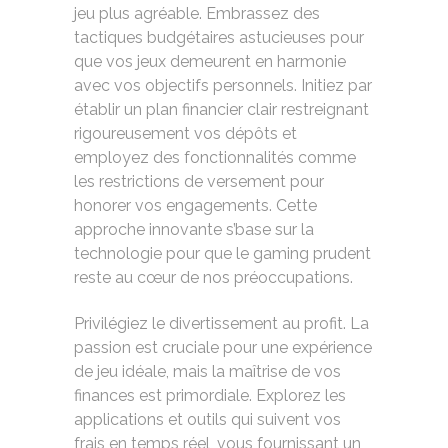
jeu plus agréable. Embrassez des
tactiques budgétaires astucieuses pour
que vos jeux demeurent en harmonie
avec vos objectifs personnels. Initiez par
établir un plan financier clair restreignant
rigoureusement vos dépôts et
employez des fonctionnalités comme
les restrictions de versement pour
honorer vos engagements. Cette
approche innovante s’base sur la
technologie pour que le gaming prudent
reste au cœur de nos préoccupations.
Privilégiez le divertissement au profit. La
passion est cruciale pour une expérience
de jeu idéale, mais la maîtrise de vos
finances est primordiale. Explorez les
applications et outils qui suivent vos
frais en temps réel, vous fournissant un