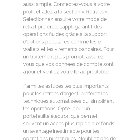
aussi simple. Connectez-vous à votre
profil et allez à la section « Retraits ».
Sélectionnez ensuite votre mode de
retrait préférée. L’appli garantit des
opérations fluides grâce à la support
d’options populaires comme les e-
wallets et les virements bancaires. Pour
un traitement plus prompt, assurez-
vous que vos données de compte sont
à jour et vérifiez votre ID au préalable.
Parmi les astuces les plus importants
pour les retraits d’argent, préférez les
techniques automatisées qui simplifient
les opérations. Opter pour un
portefeuille électronique permet
souvent un accès plus rapide aux fonds,
un avantage inestimable pour les
opérations numériques. N’oubliez pas de