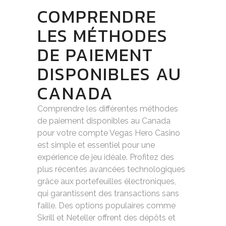
COMPRENDRE
LES MÉTHODES
DE PAIEMENT
DISPONIBLES AU
CANADA
Comprendre les différentes méthodes
de paiement disponibles au Canada
pour votre compte Vegas Hero Casino
est simple et essentiel pour une
expérience de jeu idéale. Profitez des
plus récentes avancées technologiques
grâce aux portefeuilles électroniques,
qui garantissent des transactions sans
faille. Des options populaires comme
Skrill et Neteller offrent des dépôts et