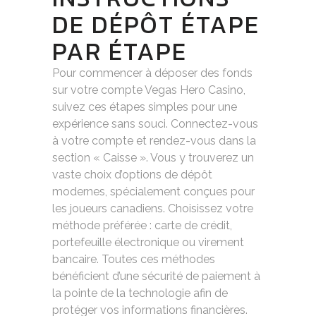
DE DÉPÔT ÉTAPE
PAR ÉTAPE
Pour commencer à déposer des fonds
sur votre compte Vegas Hero Casino,
suivez ces étapes simples pour une
expérience sans souci. Connectez-vous
à votre compte et rendez-vous dans la
section « Caisse ». Vous y trouverez un
vaste choix d’options de dépôt
modernes, spécialement conçues pour
les joueurs canadiens. Choisissez votre
méthode préférée : carte de crédit,
portefeuille électronique ou virement
bancaire. Toutes ces méthodes
bénéficient d’une sécurité de paiement à
la pointe de la technologie afin de
protéger vos informations financières.