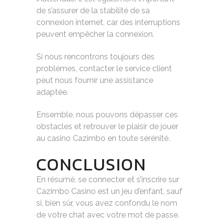
de s’assurer de la stabilité de sa
connexion internet, car des interruptions
peuvent empêcher la connexion.
Si nous rencontrons toujours des
problèmes, contacter le service client
peut nous fournir une assistance
adaptée.
Ensemble, nous pouvons dépasser ces
obstacles et retrouver le plaisir de jouer
au casino Cazimbo en toute sérénité.
CONCLUSION
En résumé, se connecter et s’inscrire sur
Cazimbo Casino est un jeu d’enfant, sauf
si, bien sûr, vous avez confondu le nom
de votre chat avec votre mot de passe.