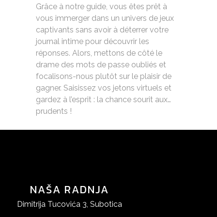
Grâce à notre guide, vous êtes prêt à
vous immerger dans un univers de jeux
captivants sans avoir à déterrer votre
journal intime pour découvrir les
réponses. Alors, mettons de côté le
drame des mots de passe oubliés et
focalisons-nous plutôt sur le plaisir de
gagner. Saisissez vos jetons virtuels et
gardez à l’esprit : la chance sourit aux…
prudents !
NAŠA RADNJA
Dimitrija Tucovića 3, Subotica