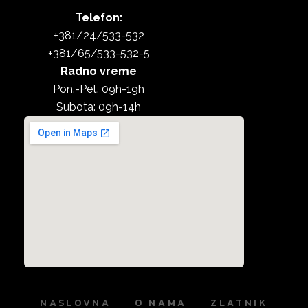
Telefon:
+381/24/533-532
+381/65/533-532-5
Radno vreme
Pon.-Pet. 09h-19h
Subota: 09h-14h
NASLOVNA
O NAMA
ZLATNIK