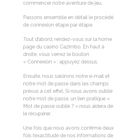
commencer notre aventure de jeu.
Passons ensemble en détail le procédé
de connexion étape par étape.
Tout d’abord, rendez-vous sur la home
page du casino Cazimbo. En haut à
droite, vous verrez le bouton
« Connexion » ; appuyez dessus.
Ensuite, nous saisirons notre e-mail et
notre mot de passe dans les champs
prévus à cet effet. Si nous avons oublié
notre mot de passe, un lien pratique «
Mot de passe oublié ? » nous aidera de
le récupérer.
Une fois que nous avons confirmé deux
fois l’exactitude de nos informations de