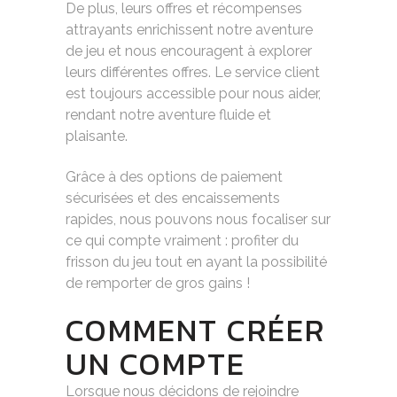
De plus, leurs offres et récompenses
attrayants enrichissent notre aventure
de jeu et nous encouragent à explorer
leurs différentes offres. Le service client
est toujours accessible pour nous aider,
rendant notre aventure fluide et
plaisante.
Grâce à des options de paiement
sécurisées et des encaissements
rapides, nous pouvons nous focaliser sur
ce qui compte vraiment : profiter du
frisson du jeu tout en ayant la possibilité
de remporter de gros gains !
COMMENT CRÉER
UN COMPTE
Lorsque nous décidons de rejoindre