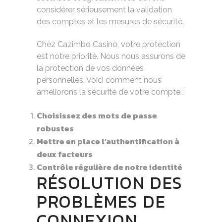
considérer sérieusement la validation
des comptes et les mesures de sécurité.
Chez Cazimbo Casino, votre protection
est notre priorité. Nous nous assurons de
la protection de vos données
personnelles. Voici comment nous
améliorons la sécurité de votre compte :
Choisissez des mots de passe
robustes
Mettre en place l’authentification à
deux facteurs
Contrôle régulière de notre identité
RÉSOLUTION DES
PROBLÈMES DE
CONNEXION