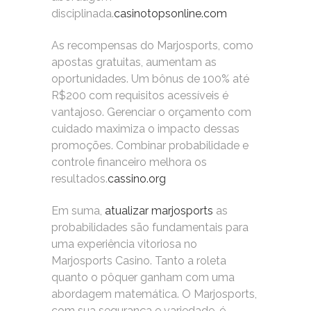
disciplinada.
casinotopsonline.com
As recompensas do Marjosports, como
apostas gratuitas, aumentam as
oportunidades. Um bônus de 100% até
R$200 com requisitos acessíveis é
vantajoso. Gerenciar o orçamento com
cuidado maximiza o impacto dessas
promoções. Combinar probabilidade e
controle financeiro melhora os
resultados.
cassino.org
Em suma,
atualizar marjosports
as
probabilidades são fundamentais para
uma experiência vitoriosa no
Marjosports Casino. Tanto a roleta
quanto o pôquer ganham com uma
abordagem matemática. O Marjosports,
com sua segurança e variedade, é