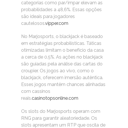
categorias como par/ímpar elevam as
probabilidades a 48,6%. Essas opções
são ideais para jogadores
cautelosos.
vipper.com
No Marjosports, o blackjack é baseado
em estratégias probabilísticas. Táticas
otimizadas limitam o benefício da casa
a cerca de 0,5%. As ações no blackjack
são guiadas pela análise das cartas do
croupier. Os jogos ao vivo, como o
blackjack, oferecem imersão autêntica.
Esses jogos mantêm chances alinhadas
com cassinos
reais.
casinotopsonline.com
Os slots do Marjosports operam com
RNG para garantir aleatoriedade. Os
slots apresentam um RTP que oscila de