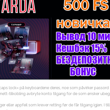
«caps lock» på keyboardene deres, noe som påvirker passord so
rnett-tilkobling avbryte konto tilgang for de som ønsker ubeg
 eller appfeil som krever retting før de får tilgang igjen. I ti