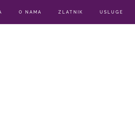
A
O NAMA
ZLATNIK
USLUGE