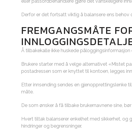
eller passordbehandlere gjøre det vanskeligere in
Derfor er det fortsatt viktig å balansere ens behov
FREMGANGSMÅTE FOR
INNLOGGINGSDETALJ
Å tilbakekalle ikke huskede påloggingsinformasjon 
Brukere starter med å velge alternativet «Mistet pa
postadressen som er knyttet til kontoen, legges inn
Etter innsending sendes en gjenopprettingslenke ti
måte.
De som ønsker å få tilbake brukernavnene sine, bør
Hvert tiltak balanserer enkelhet med sikkerhet, og 
hindringer og begrensninger.