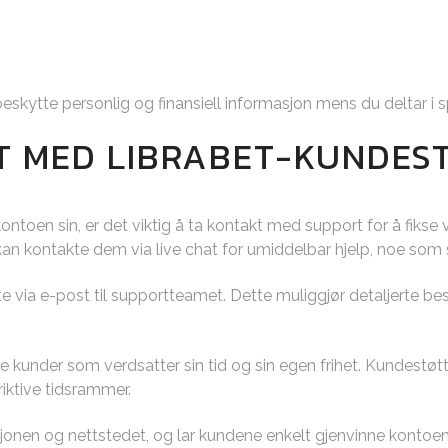
kytte personlig og finansiell informasjon mens du deltar i spi
T MED LIBRABET-KUNDES
en sin, er det viktig å ta kontakt med support for å fikse va
n kontakte dem via live chat for umiddelbar hjelp, noe som sik
te via e-post til supportteamet. Dette muliggjør detaljerte be
lle kunder som verdsatter sin tid og sin egen frihet. Kundestøt
riktive tidsrammer.
asjonen og nettstedet, og lar kundene enkelt gjenvinne kontoen