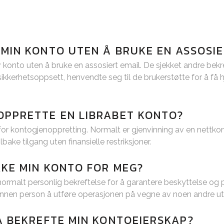
 MIN KONTO UTEN Å BRUKE EN ASSOSI
 konto uten å bruke en assosiert email. De sjekket andre bek
 i sikkerhetsoppsett, henvendte seg til de brukerstøtte for å f
OPPRETTE EN LIBRABET KONTO?
for kontogjenoppretting. Normalt er gjenvinning av en nettko
bake tilgang uten finansielle restriksjoner.
AKE MIN KONTO FOR MEG?
ormalt personlig bekreftelse for å garantere beskyttelse og p
nnen person å utføre operasjonen på vegne av noen andre uten å
Å BEKREFTE MIN KONTOEIERSKAP?