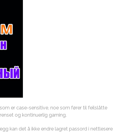
m er case-sensitive, noe som fører til feilslåtte
renset og kontinuerlig gaming.
llegg kan det å ikke endre lagret passord i nettlesere