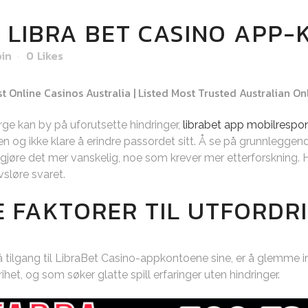
LIBRA BET CASINO APP-
bin
0
Likes
rge kan by på uforutsette hindringer,
librabet app mobilrespo
n og ikke klare å erindre passordet sitt. Å se på grunnleggend
d gjøre det mer vanskelig, noe som krever mer etterforskning. 
sløre svaret.
 FAKTORER TIL UTFORDR
l få tilgang til LibraBet Casino-appkontoene sine, er å glemm
ihet, og som søker glatte spill erfaringer uten hindringer.