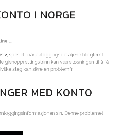
KONTO I NORGE
nsiv
, spesielt når påloggingsdetaljene blir glemt.
e gjenopprettingstrinn kan være løsningen til å få
Hvilke steg kan sikre en problemfri
INGER MED KONTO
e innloggingsinformasjonen sin. Denne problemet