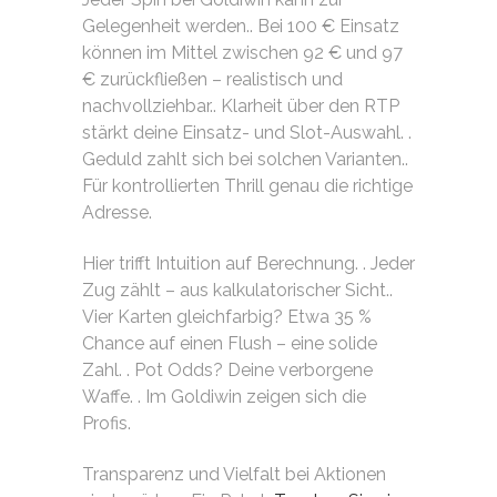
Gelegenheit werden.. Bei 100 € Einsatz
können im Mittel zwischen 92 € und 97
€ zurückfließen – realistisch und
nachvollziehbar.. Klarheit über den RTP
stärkt deine Einsatz- und Slot-Auswahl. .
Geduld zahlt sich bei solchen Varianten..
Für kontrollierten Thrill genau die richtige
Adresse.
Hier trifft Intuition auf Berechnung. . Jeder
Zug zählt – aus kalkulatorischer Sicht..
Vier Karten gleichfarbig? Etwa 35 %
Chance auf einen Flush – eine solide
Zahl. . Pot Odds? Deine verborgene
Waffe. . Im Goldiwin zeigen sich die
Profis.
Transparenz und Vielfalt bei Aktionen