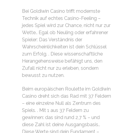
Bei Goldiwin Casino trifft modernste
Technik auf echtes Casino-Feeling –
jedes Spiel wird zur Chance, nicht nur zur
Wette.. Egal ob Neuling oder erfahrener
Spieler: Das Verständnis der
Wahrscheinlichkeiten ist dein Schlüssel
zum Erfolg. . Diese wissenschaftliche
Herangehensweise befähigt uns, den
Zufall nicht nur zu erleben, sondern
bewusst zu nutzen.
Beim europäischen Roulette im Goldiwin
Casino dreht sich das Rad mit 37 Feldern
– eine einzelne Null als Zentrum des
Spiels. . Mit 1 aus 37 Feldern zu
gewinnen: das sind rund 2,7 % – und
diese Zahl ist deine Ausgangsbasis..
Diese Werte sind dein Fundament –