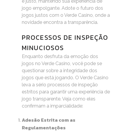
e justo, mantendo sua experiência de
jogo empolgante. Adote o futuro dos
jogos justos com o Verde Casino, onde a
novidade encontra a transparência.
PROCESSOS DE INSPEÇÃO
MINUCIOSOS
Enquanto desfruta da emoção dos
jogos no Verde Casino, você pode se
questionar sobre a integridade dos
jogos que está jogando. O Verde Casino
leva a sério processos de inspeção
estritos para garantir uma experiência de
jogo transparente. Veja como eles
confirmam a imparcialidade:
Adesão Estrita com as
Regulamentações