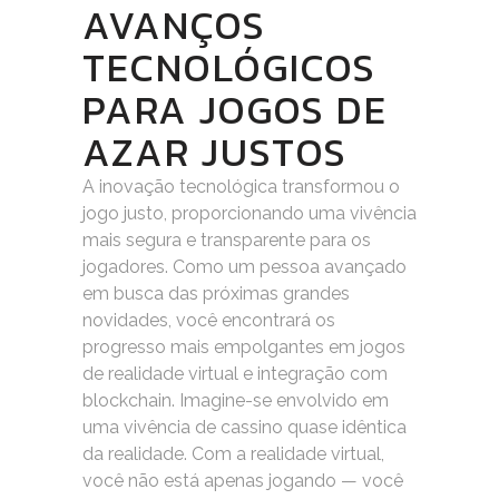
AVANÇOS
TECNOLÓGICOS
PARA JOGOS DE
AZAR JUSTOS
A inovação tecnológica transformou o
jogo justo, proporcionando uma vivência
mais segura e transparente para os
jogadores. Como um pessoa avançado
em busca das próximas grandes
novidades, você encontrará os
progresso mais empolgantes em jogos
de realidade virtual e integração com
blockchain. Imagine-se envolvido em
uma vivência de cassino quase idêntica
da realidade. Com a realidade virtual,
você não está apenas jogando — você