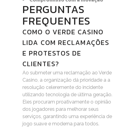
PERGUNTAS
FREQUENTES
COMO O VERDE CASINO
LIDA COM RECLAMAÇÕES
E PROTESTOS DE
CLIENTES?
Ao submeter uma reclamação ao Verde
Casino, a organização dá prioridade a a
resolução celeremente do incidente
utilizando tecnologia de última geração.
Eles procuram proativamente o opinião
dos jogadores para melhorar seus
serviços, garantindo uma experiência de
jogo suave e moderna para todos.