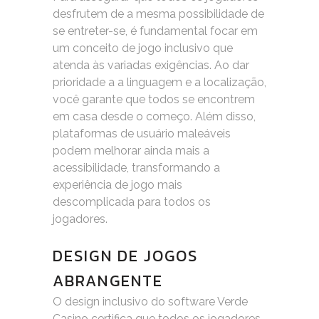
desfrutem de a mesma possibilidade de
se entreter-se, é fundamental focar em
um conceito de jogo inclusivo que
atenda às variadas exigências. Ao dar
prioridade a a linguagem e a localização,
você garante que todos se encontrem
em casa desde o começo. Além disso,
plataformas de usuário maleáveis
podem melhorar ainda mais a
acessibilidade, transformando a
experiência de jogo mais
descomplicada para todos os
jogadores.
DESIGN DE JOGOS
ABRANGENTE
O design inclusivo do software Verde
Casino certifica que todos os jogadores,