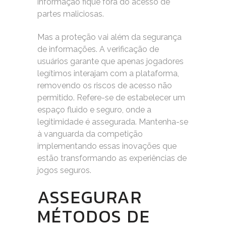
informação fique fora do acesso de
partes maliciosas.
Mas a proteção vai além da segurança
de informações. A verificação de
usuários garante que apenas jogadores
legítimos interajam com a plataforma,
removendo os riscos de acesso não
permitido. Refere-se de estabelecer um
espaço fluido e seguro, onde a
legitimidade é assegurada. Mantenha-se
à vanguarda da competição
implementando essas inovações que
estão transformando as experiências de
jogos seguros.
ASSEGURAR
MÉTODOS DE