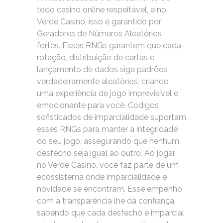
todo casino online respeitável, e no
Verde Casino, isso é garantido por
Geradores de Números Aleatórios
fortes. Esses RNGs garantem que cada
rotação, distribuição de cartas e
lançamento de dados siga padrões
verdadeiramente aleatórios, criando
uma experiência de jogo imprevisível e
emocionante para você. Códigos
sofisticados de imparcialidade suportam
esses RNGs para manter a integridade
do seu jogo, assegurando que nenhum
desfecho seja igual ao outro. Ao jogar
no Verde Casino, você faz parte de um
ecossistema onde imparcialidade e
novidade se encontram. Esse empenho
com a transparência lhe dá confiança,
sabendo que cada desfecho é imparcial