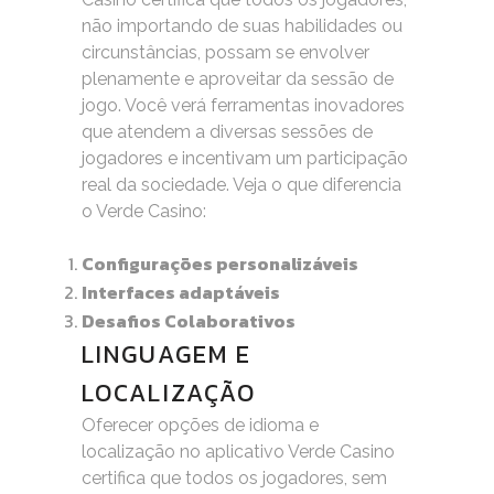
não importando de suas habilidades ou
circunstâncias, possam se envolver
plenamente e aproveitar da sessão de
jogo. Você verá ferramentas inovadores
que atendem a diversas sessões de
jogadores e incentivam um participação
real da sociedade. Veja o que diferencia
o Verde Casino:
Configurações personalizáveis
Interfaces adaptáveis
Desafios Colaborativos
LINGUAGEM E
LOCALIZAÇÃO
Oferecer opções de idioma e
localização no aplicativo Verde Casino
certifica que todos os jogadores, sem