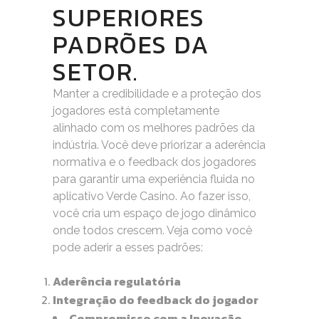
SUPERIORES
PADRÕES DA
SETOR.
Manter a credibilidade e a proteção dos
jogadores está completamente
alinhado com os melhores padrões da
indústria. Você deve priorizar a aderência
normativa e o feedback dos jogadores
para garantir uma experiência fluida no
aplicativo Verde Casino. Ao fazer isso,
você cria um espaço de jogo dinâmico
onde todos crescem. Veja como você
pode aderir a esses padrões:
Aderência regulatória
Integração do feedback do jogador
Compromisso com a Inovação