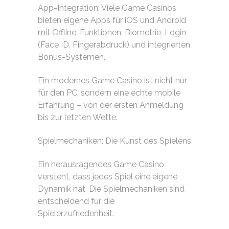
App-Integration: Viele Game Casinos
bieten eigene Apps für iOS und Android
mit Offline-Funktionen, Biometrie-Login
(Face ID, Fingerabdruck) und integrierten
Bonus-Systemen.
Ein modernes Game Casino ist nicht nur
für den PC, sondern eine echte mobile
Erfahrung – von der ersten Anmeldung
bis zur letzten Wette.
Spielmechaniken: Die Kunst des Spielens
Ein herausragendes Game Casino
versteht, dass jedes Spiel eine eigene
Dynamik hat. Die Spielmechaniken sind
entscheidend für die
Spielerzufriedenheit.