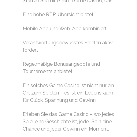
Starten Sie mit einem Game Casino, das:
Eine hohe RTP-Übersicht bietet
Mobile App und Web-App kombiniert
Verantwortungsbewusstes Spielen aktiv
fördert
Regelmäßige Bonusangebote und
Tournaments anbietet
Ein solches Game Casino ist nicht nur ein
Ort zum Spielen – es ist ein Lebensraum
für Glück, Spannung und Gewinn.
Erleben Sie das Game Casino – wo jedes
Spiel eine Geschichte ist, jeder Spin eine
Chance und jeder Gewinn ein Moment.