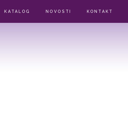
KATALOG
NOVOSTI
KONTAKT