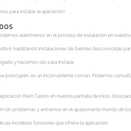
s para instalar la aplicación!
ADOS
demos adentrarnos en el proceso de instalación en nuestros
sitivo, habilitando instalaciones de fuentes desconocidas par
gado y hacemos clic para instalar.
se preocupen, es un inconveniente común. Podemos consultar
plicación Bwin Casino en nuestra pantalla de inicio, lista para
ón sin problemas y entramos en el apasionante mundo de los 
las increíbles funciones que ofrece la aplicación!