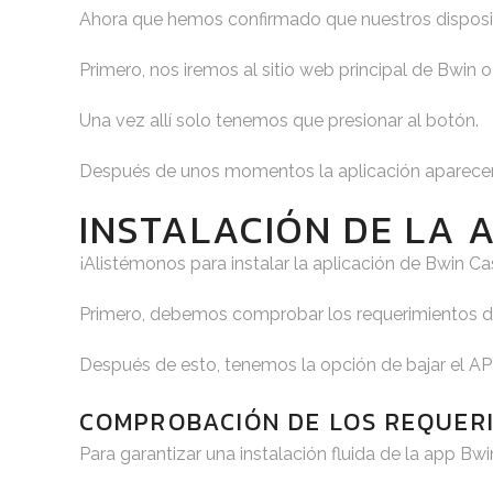
Ahora que hemos confirmado que nuestros disposit
Primero, nos iremos al sitio web principal de Bwin o
Una vez allí solo tenemos que presionar al botón.
Después de unos momentos la aplicación aparecer
INSTALACIÓN DE LA 
¡Alistémonos para instalar la aplicación de Bwin C
Primero, debemos comprobar los requerimientos de
Después de esto, tenemos la opción de bajar el APK
COMPROBACIÓN DE LOS REQUERI
Para garantizar una instalación fluida de la app B