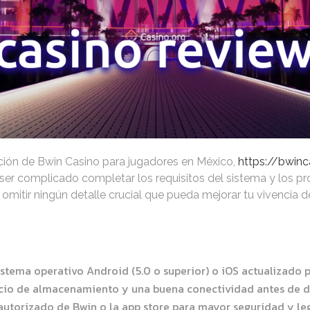
cación de Bwin Casino para jugadores en México,
https://bwin
er complicado completar los requisitos del sistema y los pr
omitir ningún detalle crucial que pueda mejorar tu vivencia d
istema operativo Android (5.0 o superior) o iOS actualizado 
io de almacenamiento y una buena conectividad antes de de
 autorizado de Bwin o la app store para mayor seguridad y le