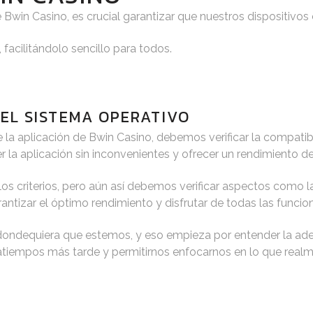
win Casino, es crucial garantizar que nuestros dispositivos 
facilitándolo sencillo para todos.
DEL SISTEMA OPERATIVO
 aplicación de Bwin Casino, debemos verificar la compatibili
la aplicación sin inconvenientes y ofrecer un rendimiento de 
os criterios, pero aún así debemos verificar aspectos como l
ntizar el óptimo rendimiento y disfrutar de todas las funcio
dondequiera que estemos, y eso empieza por entender la ade
empos más tarde y permitirnos enfocarnos en lo que realmente