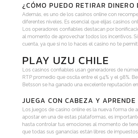
¿CÓMO PUEDO RETIRAR DINERO D
Además, es uno de los casinos online con recompe
diferentes niveles. Es esencial que elijas casinos
Los operadores confiables destacan por bonificacio
al momento de aprovechar todos los incentivos. Sí, 
cuenta, ya que si no lo haces el casino no te permiti
PLAY UZU CHILE
Los casinos confiables usan generadores de números
RTP promedio que oscila entre el 94% y el 98%. Bet
Betsson se ha ganado una excelente reputación en 
JUEGA CON CABEZA Y APRENDE 
Los juegos de casino online es la nueva forma de apo
apostar en una de estas plataformas, es important
hasta controlar tus emociones al momento de tene
que todas sus ganancias están libres de impuestos