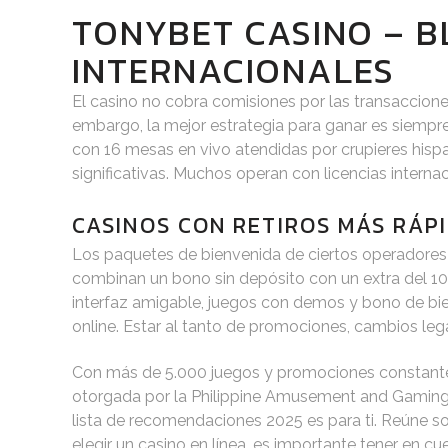
TONYBET CASINO – B
INTERNACIONALES
El casino no cobra comisiones por las transaccione
embargo, la mejor estrategia para ganar es siempr
con 16 mesas en vivo atendidas por crupieres hisp
significativas. Muchos operan con licencias inter
CASINOS CON RETIROS MÁS RÁPI
Los paquetes de bienvenida de ciertos operadores 
combinan un bono sin depósito con un extra del 10
interfaz amigable, juegos con demos y bono de bienv
online. Estar al tanto de promociones, cambios leg
Con más de 5.000 juegos y promociones constante
otorgada por la Philippine Amusement and Gaming C
lista de recomendaciones 2025 es para ti. Reúne so
elegir un casino en línea, es importante tener en cuen