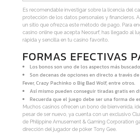
Es recomendable investigar sobre la licencia del ca
protección de los datos personales y financieros. 
un sitio que ofrezca este método de pago. Para en
casino online que acepta Neosurf, has llegado al l
rápida y sencilla en tu casino favorito.
FORMAS EFECTIVAS P
Los bonos son uno de los aspectos más buscados
Son decenas de opciones en directo a través de
Fever, Crazy Pachinko o Big Bad Wolf, entre otros.
Así mismo pueden conseguir tiradas gratis en d
Recuerda que el juego debe ser una forma de en
Muchos casinos ofrecen un bono de bienvenida, idea
pesar de ser nuevo, ya cuenta con un exclusivo Clu
de Philippine Amusement & Gaming Corporation gar
dirección del jugador de póker Tony Gee.