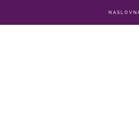
NASLOVN