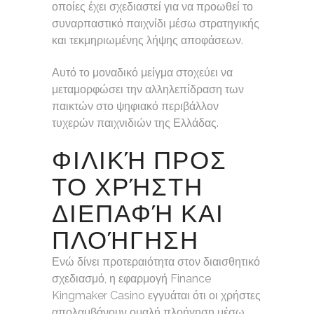
οποίες έχει σχεδιαστεί για να προωθεί το
συναρπαστικό παιχνίδι μέσω στρατηγικής
και τεκμηριωμένης λήψης αποφάσεων.
Αυτό το μοναδικό μείγμα στοχεύει να
μεταμορφώσει την αλληλεπίδραση των
παικτών στο ψηφιακό περιβάλλον
τυχερών παιχνιδιών της Ελλάδας.
ΦΙΛΙΚΉ ΠΡΟΣ
ΤΟ ΧΡΉΣΤΗ
ΔΙΕΠΑΦΉ ΚΑΙ
ΠΛΟΉΓΗΣΗ
Ενώ δίνει προτεραιότητα στον διαισθητικό
σχεδιασμό, η εφαρμογή Finance
Kingmaker Casino εγγυάται ότι οι χρήστες
απολαμβάνουν ομαλή πλοήγηση μέσω