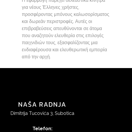
Η εφαρμογή παρέχει δελεαστικά κίνητρα
για νέους Έλληνες χρήστες,
προσφέροντας μπόνους καλωσορίσματος
και δωρεάν περιστροφές. Αυτές οι
επιβραβεύσεις απευθύνονται σε άτομα
που αναζητούν ελευθερία στις επιλογές
παιχνιδιών τους, εξασφαλίζοντας μια
ενδιαφέρουσα και ελευθερωτική εμπειρία
από την αρχή.
NAŠA RADNJA
Dimitrija Tucovića 3, Subotica
Telefon: