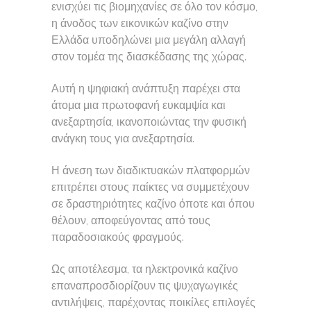
ενισχύει τις βιομηχανίες σε όλο τον κόσμο,
η άνοδος των εικονικών καζίνο στην
Ελλάδα υποδηλώνει μια μεγάλη αλλαγή
στον τομέα της διασκέδασης της χώρας.
Αυτή η ψηφιακή ανάπτυξη παρέχει στα
άτομα μια πρωτοφανή ευκαμψία και
ανεξαρτησία, ικανοποιώντας την φυσική
ανάγκη τους για ανεξαρτησία.
Η άνεση των διαδικτυακών πλατφορμών
επιτρέπει στους παίκτες να συμμετέχουν
σε δραστηριότητες καζίνο όποτε και όπου
θέλουν, αποφεύγοντας από τους
παραδοσιακούς φραγμούς.
Ως αποτέλεσμα, τα ηλεκτρονικά καζίνο
επαναπροσδιορίζουν τις ψυχαγωγικές
αντιλήψεις, παρέχοντας ποικίλες επιλογές