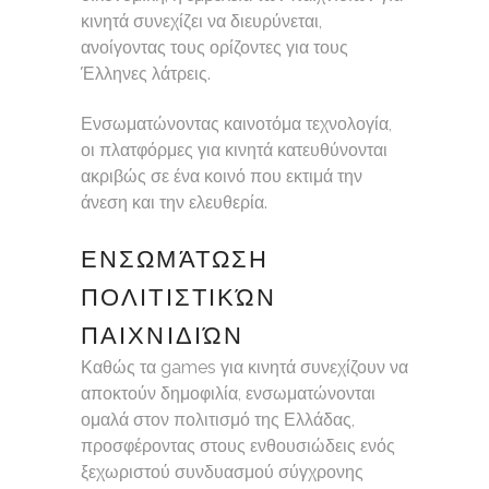
κινητά συνεχίζει να διευρύνεται,
ανοίγοντας τους ορίζοντες για τους
Έλληνες λάτρεις.
Ενσωματώνοντας καινοτόμα τεχνολογία,
οι πλατφόρμες για κινητά κατευθύνονται
ακριβώς σε ένα κοινό που εκτιμά την
άνεση και την ελευθερία.
ΕΝΣΩΜΆΤΩΣΗ
ΠΟΛΙΤΙΣΤΙΚΏΝ
ΠΑΙΧΝΙΔΙΏΝ
Καθώς τα games για κινητά συνεχίζουν να
αποκτούν δημοφιλία, ενσωματώνονται
ομαλά στον πολιτισμό της Ελλάδας,
προσφέροντας στους ενθουσιώδεις ενός
ξεχωριστού συνδυασμού σύγχρονης