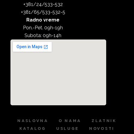
+381/24/533-532
+381/65/533-532-5
Radno vreme
Pon.-Pet. 09h-19h
Subota: 09h-14h
NASLOVNA
O NAMA
ZLATNIK
KATALOG
USLUGE
NOVOSTI