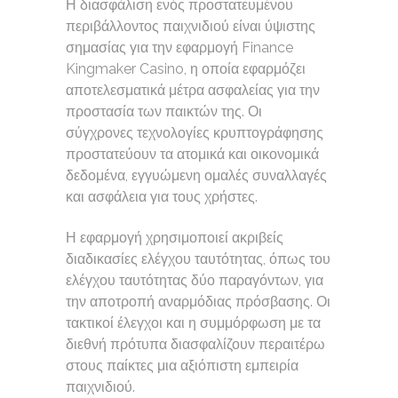
Η διασφάλιση ενός προστατευμένου
περιβάλλοντος παιχνιδιού είναι ύψιστης
σημασίας για την εφαρμογή Finance
Kingmaker Casino, η οποία εφαρμόζει
αποτελεσματικά μέτρα ασφαλείας για την
προστασία των παικτών της. Οι
σύγχρονες τεχνολογίες κρυπτογράφησης
προστατεύουν τα ατομικά και οικονομικά
δεδομένα, εγγυώμενη ομαλές συναλλαγές
και ασφάλεια για τους χρήστες.
Η εφαρμογή χρησιμοποιεί ακριβείς
διαδικασίες ελέγχου ταυτότητας, όπως του
ελέγχου ταυτότητας δύο παραγόντων, για
την αποτροπή αναρμόδιας πρόσβασης. Οι
τακτικοί έλεγχοι και η συμμόρφωση με τα
διεθνή πρότυπα διασφαλίζουν περαιτέρω
στους παίκτες μια αξιόπιστη εμπειρία
παιχνιδιού.