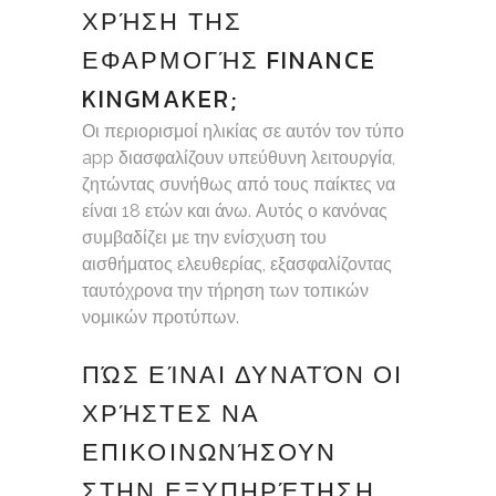
ΧΡΉΣΗ ΤΗΣ
ΕΦΑΡΜΟΓΉΣ FINANCE
KINGMAKER;
Οι περιορισμοί ηλικίας σε αυτόν τον τύπο
app διασφαλίζουν υπεύθυνη λειτουργία,
ζητώντας συνήθως από τους παίκτες να
είναι 18 ετών και άνω. Αυτός ο κανόνας
συμβαδίζει με την ενίσχυση του
αισθήματος ελευθερίας, εξασφαλίζοντας
ταυτόχρονα την τήρηση των τοπικών
νομικών προτύπων.
ΠΏΣ ΕΊΝΑΙ ΔΥΝΑΤΌΝ ΟΙ
ΧΡΉΣΤΕΣ ΝΑ
ΕΠΙΚΟΙΝΩΝΉΣΟΥΝ
ΣΤΗΝ ΕΞΥΠΗΡΈΤΗΣΗ