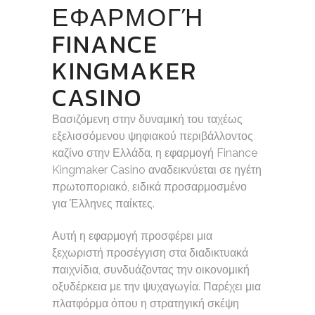
ΕΦΑΡΜΟΓΉ
FINANCE
KINGMAKER
CASINO
Βασιζόμενη στην δυναμική του ταχέως
εξελισσόμενου ψηφιακού περιβάλλοντος
καζίνο στην Ελλάδα, η εφαρμογή Finance
Kingmaker Casino αναδεικνύεται σε ηγέτη
πρωτοποριακό, ειδικά προσαρμοσμένο
για Έλληνες παίκτες.
Αυτή η εφαρμογή προσφέρει μια
ξεχωριστή προσέγγιση στα διαδικτυακά
παιχνίδια, συνδυάζοντας την οικονομική
οξυδέρκεια με την ψυχαγωγία. Παρέχει μια
πλατφόρμα όπου η στρατηγική σκέψη