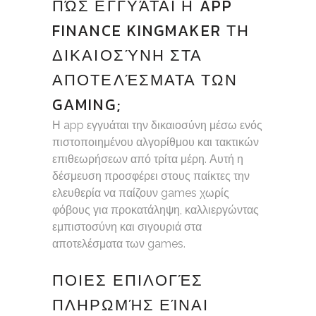
ΠΏΣ ΕΓΓΥΆΤΑΙ Η APP
FINANCE KINGMAKER ΤΗ
ΔΙΚΑΙΟΣΎΝΗ ΣΤΑ
ΑΠΟΤΕΛΈΣΜΑΤΑ ΤΩΝ
GAMING;
Η app εγγυάται την δικαιοσύνη μέσω ενός
πιστοποιημένου αλγορίθμου και τακτικών
επιθεωρήσεων από τρίτα μέρη. Αυτή η
δέσμευση προσφέρει στους παίκτες την
ελευθερία να παίζουν games χωρίς
φόβους για προκατάληψη, καλλιεργώντας
εμπιστοσύνη και σιγουριά στα
αποτελέσματα των games.
ΠΟΙΕΣ ΕΠΙΛΟΓΈΣ
ΠΛΗΡΩΜΉΣ ΕΊΝΑΙ