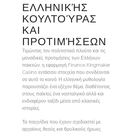
ΕΛΛΗΝΙΚΉΣ
ΚΟΥΛΤΟΎΡΑΣ
ΚΑΙ
ΠΡΟΤΙΜΉΣΕΩΝ
Τιμώντας τον πολιτιστικό πλούτο και τις
μοναδικές προτιμήσεις των Ελλήνων
παικτών, η εφαρμογή Finance Kingmaker
Casino εντάσσει στοιχεία που συνδέονται
σε αυτό το κοινό. Η ελληνική μυθολογία
παρουσιάζει ένα εξέχον θέμα, διαθέτοντας
στους παίκτες ένα νοσταλγικό αλλά και
ενδιαφέρον ταξίδι μέσα από κλασικές
ιστορίες.
Τα παιχνίδια που έχουν σχεδιαστεί με
αρχαίους θεούς και θρυλικούς ήρωες