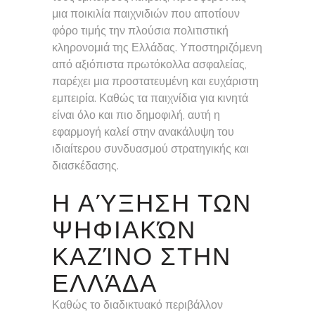
μια ποικιλία παιχνιδιών που αποτίουν
φόρο τιμής την πλούσια πολιτιστική
κληρονομιά της Ελλάδας. Υποστηριζόμενη
από αξιόπιστα πρωτόκολλα ασφαλείας,
παρέχει μια προστατευμένη και ευχάριστη
εμπειρία. Καθώς τα παιχνίδια για κινητά
είναι όλο και πιο δημοφιλή, αυτή η
εφαρμογή καλεί στην ανακάλυψη του
ιδιαίτερου συνδυασμού στρατηγικής και
διασκέδασης.
Η ΑΎΞΗΣΗ ΤΩΝ
ΨΗΦΙΑΚΏΝ
ΚΑΖΊΝΟ ΣΤΗΝ
ΕΛΛΆΔΑ
Καθώς το διαδικτυακό περιβάλλον