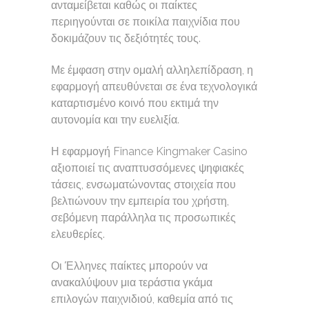
ανταμείβεται καθώς οι παίκτες
περιηγούνται σε ποικίλα παιχνίδια που
δοκιμάζουν τις δεξιότητές τους.
Με έμφαση στην ομαλή αλληλεπίδραση, η
εφαρμογή απευθύνεται σε ένα τεχνολογικά
καταρτισμένο κοινό που εκτιμά την
αυτονομία και την ευελιξία.
Η εφαρμογή Finance Kingmaker Casino
αξιοποιεί τις αναπτυσσόμενες ψηφιακές
τάσεις, ενσωματώνοντας στοιχεία που
βελτιώνουν την εμπειρία του χρήστη,
σεβόμενη παράλληλα τις προσωπικές
ελευθερίες.
Οι Έλληνες παίκτες μπορούν να
ανακαλύψουν μια τεράστια γκάμα
επιλογών παιχνιδιού, καθεμία από τις