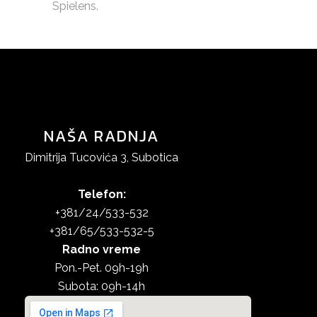
Spielens.
NAŠA RADNJA
Dimitrija Tucovića 3, Subotica
Telefon:
+381/24/533-532
+381/65/533-532-5
Radno vreme
Pon.-Pet. 09h-19h
Subota: 09h-14h