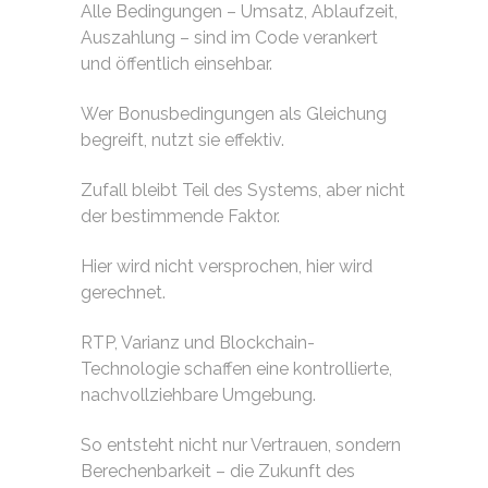
Alle Bedingungen – Umsatz, Ablaufzeit,
Auszahlung – sind im Code verankert
und öffentlich einsehbar.
Wer Bonusbedingungen als Gleichung
begreift, nutzt sie effektiv.
Zufall bleibt Teil des Systems, aber nicht
der bestimmende Faktor.
Hier wird nicht versprochen, hier wird
gerechnet.
RTP, Varianz und Blockchain-
Technologie schaffen eine kontrollierte,
nachvollziehbare Umgebung.
So entsteht nicht nur Vertrauen, sondern
Berechenbarkeit – die Zukunft des