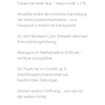
Felder mit einer Null – Hausvorteil: 2,7 %.
Roulette bleibt die schönste Darstellung
der Wahrscheinlichkeitslehre – und
Dexsport.io macht sie transparent.
So wird Blackjack zum Beispiel rationaler
Entscheidungsführung.
Blackjack ist Mathematik in Echtzeit –
sichtbar und prüfbar.
Ein Flush hat im Schnitt 35 %
Eintrittswahrscheinlichkeit bei
bestimmten Ziehungen.
Wissen ersetzt Hoffnung – und das ist
der wahre Vorteil.