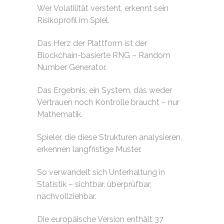
Wer Volatilität versteht, erkennt sein
Risikoprofil im Spiel.
Das Herz der Plattform ist der
Blockchain-basierte RNG – Random
Number Generator.
Das Ergebnis: ein System, das weder
Vertrauen noch Kontrolle braucht – nur
Mathematik.
Spieler, die diese Strukturen analysieren,
erkennen langfristige Muster.
So verwandelt sich Unterhaltung in
Statistik – sichtbar, überprüfbar,
nachvollziehbar.
Die europäische Version enthält 37