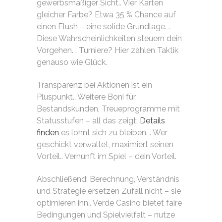
gewerbsmäßiger Sicht.. Vier Karten
gleicher Farbe? Etwa 35 % Chance auf
einen Flush – eine solide Grundlage. .
Diese Wahrscheinlichkeiten steuern dein
Vorgehen. . Turniere? Hier zählen Taktik
genauso wie Glück.
Transparenz bei Aktionen ist ein
Pluspunkt.. Weitere Boni für
Bestandskunden, Treueprogramme mit
Statusstufen – all das zeigt:
Details
finden
es lohnt sich zu bleiben. . Wer
geschickt verwaltet, maximiert seinen
Vorteil.. Vernunft im Spiel – dein Vorteil.
Abschließend: Berechnung, Verständnis
und Strategie ersetzen Zufall nicht – sie
optimieren ihn.. Verde Casino bietet faire
Bedingungen und Spielvielfalt – nutze