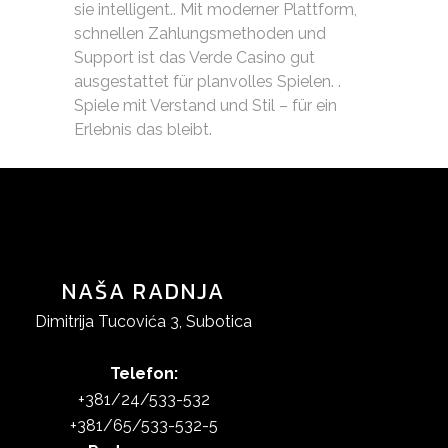
sie intelligent.. Mit moderner Plattform,
schnellen Zahlungsmethoden und
Support ist das Verde Casino gut
ausgestattet für planvolles Spielen. .
Spiele mit Verstand und Stil – für ein
Erlebnis das bleibt.
NAŠA RADNJA
Dimitrija Tucovića 3, Subotica
Telefon:
+381/24/533-532
+381/65/533-532-5