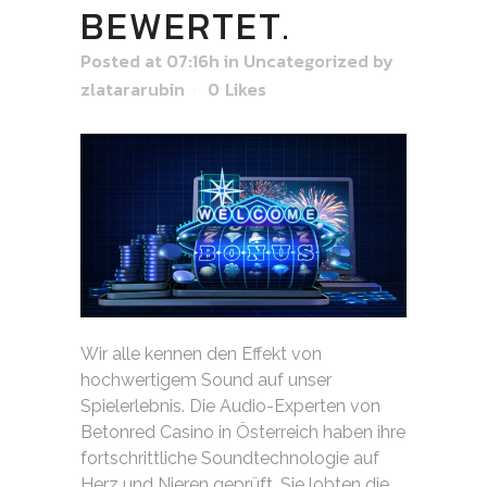
BEWERTET.
Posted at 07:16h
in
Uncategorized
by
zlatararubin
0
Likes
Wir alle kennen den Effekt von
hochwertigem Sound auf unser
Spielerlebnis. Die Audio-Experten von
Betonred Casino in Österreich haben ihre
fortschrittliche Soundtechnologie auf
Herz und Nieren geprüft. Sie lobten die