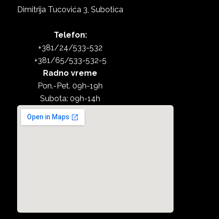
Dimitrija Tucovića 3, Subotica
Telefon:
+381/24/533-532
+381/65/533-532-5
Radno vreme
Pon.-Pet. 09h-19h
Subota: 09h-14h