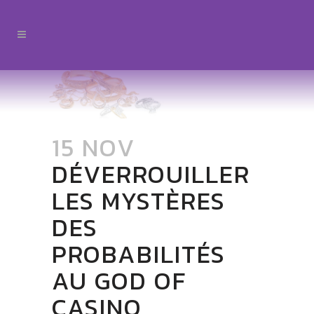
15 NOV
DÉVERROUILLER
LES MYSTÈRES
DES
PROBABILITÉS
AU GOD OF
CASINO