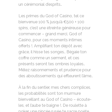
un cérémonial d’esprits..
Les primes du God of Casino, tel ce
bienvenue 100 % jusqu’à €500 + 100
spins, c’est une étreinte généreuse pour
commencer – grand merci, God of
Casino, pour ces moments intimes
offerts !. Amplifiant ton dépôt avec
grâce, il hisse tes songes.. Bégaie ton
coffre comme un serment, et ces
présents seront tes ombres loyales..
Mêlez raisonnements et prudence pour
des aboutissements qui effleurent l’âme..
À la fin du sentier, mes chers complices,
les probabilités sont ton murmure
bienveillant au God of Casino – écoute-
les, et l’aube te baigne !. De roulette à
poker, une pincée rusée te sacre poète