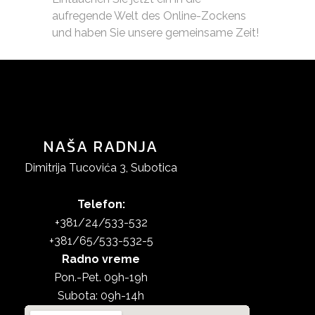
aufregende Welt des Online-Zockens
und haben Sie unsere gemeinsame Zeit!
NAŠA RADNJA
Dimitrija Tucovića 3, Subotica
Telefon:
+381/24/533-532
+381/65/533-532-5
Radno vreme
Pon.-Pet. 09h-19h
Subota: 09h-14h