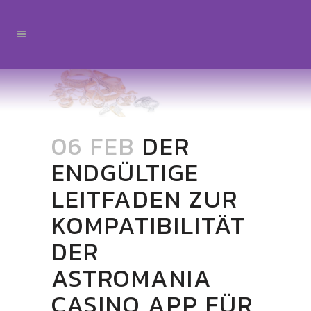
06 FEB
DER
ENDGÜLTIGE
LEITFADEN ZUR
KOMPATIBILITÄT
DER
ASTROMANIA
CASINO APP FÜR