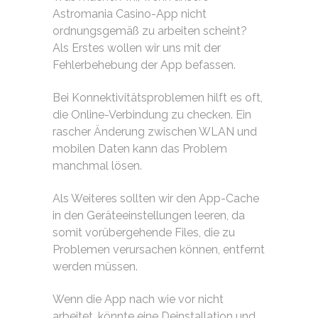
Astromania Casino-App nicht
ordnungsgemäß zu arbeiten scheint?
Als Erstes wollen wir uns mit der
Fehlerbehebung der App befassen.
Bei Konnektivitätsproblemen hilft es oft,
die Online-Verbindung zu checken. Ein
rascher Änderung zwischen WLAN und
mobilen Daten kann das Problem
manchmal lösen.
Als Weiteres sollten wir den App-Cache
in den Geräteeinstellungen leeren, da
somit vorübergehende Files, die zu
Problemen verursachen können, entfernt
werden müssen.
Wenn die App nach wie vor nicht
arbeitet, könnte eine Deinstallation und