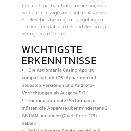
Kontrast machen. Untersuchen wir, was
wir für ein flüssiges und unterhaltsames
Spielerlebnis benötigen – angefangen
bei den kompatiblen OS und den uns zur
verfügbaren Geräten.
WICHTIGSTE
ERKENNTNISSE
Die Astromania Casino App ist
kompatibel mit iOS-Apparaten mit
neuesten Versionen und Android-
Vorrichtungen ab Ausgabe 5.0.
Für eine optimale Performance
müssen die Apparate über mindestens 2
GB RAM und einen Quad-Core-CPU
haben.
Spieler können Spiele sowohl auf