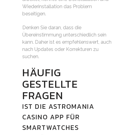
Wiederinstallation das Problem
beseitigen.
Denken Sie daran, dass die
Übereinstimmung unterschiedlich sein
kann. Daher ist es empfehlenswert, auch
nach Updates oder Korrekturen zu
suchen.
HÄUFIG
GESTELLTE
FRAGEN
IST DIE ASTROMANIA
CASINO APP FÜR
SMARTWATCHES