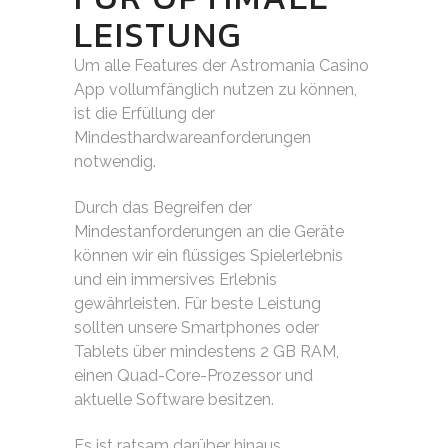
LEISTUNG
Um alle Features der Astromania Casino
App vollumfänglich nutzen zu können,
ist die Erfüllung der
Mindesthardwareanforderungen
notwendig.
Durch das Begreifen der
Mindestanforderungen an die Geräte
können wir ein flüssiges Spielerlebnis
und ein immersives Erlebnis
gewährleisten. Für beste Leistung
sollten unsere Smartphones oder
Tablets über mindestens 2 GB RAM,
einen Quad-Core-Prozessor und
aktuelle Software besitzen.
Es ist ratsam darüber hinaus,