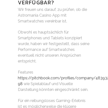
VERFÜGBAR?
Wir freuen uns darauf, zu prüfen, ob die
Astromania Casino App mit
Smartwatches vereinbar ist.
Obwohl es hauptsächlich für
Smartphones und Tablets konzipiert
wurde, haben wir festgestellt, dass seine
Performance auf Smartwatches
eventuell nicht unseren Ansprüchen
entspricht.
Features
https://pitchbook.com/profiles/company/48393
98
wie Spielablauf und Visuelle
Darstellung könnten eingeschränkt sein.
Für ein reibungsloses Gaming-Erlebnis
ist es möglicherweise die klügere