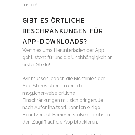
fühlen!
GIBT ES ÖRTLICHE
BESCHRÄNKUNGEN FÜR
APP-DOWNLOADS?
Wenn es ums Herunterladen der App
geht, steht für uns die Unabhängigkeit an
erster Stelle!
Wir müssen jedoch die Richtlinien der
App Stores überdenken, die
möglicherweise örtliche
Einschränkungen mit sich bringen. Je
nach Aufenthaltsort könnten einige
Benutzer auf Barrieren stoßen, die ihnen
den Zugriff auf die App blockieren.