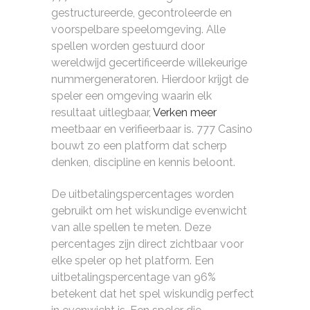
gestructureerde, gecontroleerde en
voorspelbare speelomgeving. Alle
spellen worden gestuurd door
wereldwijd gecertificeerde willekeurige
nummergeneratoren. Hierdoor krijgt de
speler een omgeving waarin elk
resultaat uitlegbaar,
Verken meer
meetbaar en verifieerbaar is. 777 Casino
bouwt zo een platform dat scherp
denken, discipline en kennis beloont.
De uitbetalingspercentages worden
gebruikt om het wiskundige evenwicht
van alle spellen te meten. Deze
percentages zijn direct zichtbaar voor
elke speler op het platform. Een
uitbetalingspercentage van 96%
betekent dat het spel wiskundig perfect