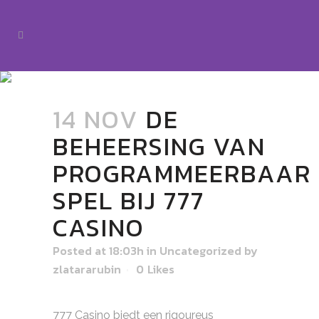
14 NOV
DE
BEHEERSING VAN
PROGRAMMEERBAAR
SPEL BIJ 777
CASINO
Posted at 18:03h
in
Uncategorized
by
zlatararubin
0
Likes
777 Casino biedt een rigoureus