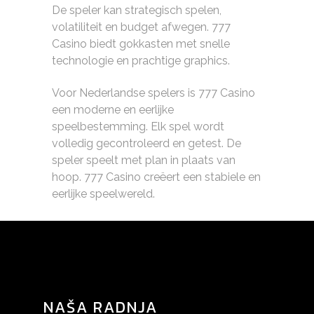
De speler kan strategisch spelen,
volatiliteit en budget afwegen. 777
Casino biedt gokkasten met snelle
technologie en prachtige graphics.
Voor Nederlandse spelers is 777 Casino
een moderne en eerlijke
speelbestemming. Elk spel wordt
volledig gecontroleerd en getest. De
speler speelt met plan in plaats van
hoop. 777 Casino creëert een stabiele en
eerlijke speelwereld.
NAŠA RADNJA