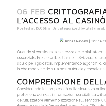
06 FEB
CRITTOGRAFI
L’ACCESSO AL CASINÒ
Posted at 15:06h
in
Uncategorized
by
zlatararub
Quando si considera la sicurezza delle piattaforme
essenziale. Presso Unibet Casino in Svizzera, quest
sicuro per i giocatori. Implementando algoritmi di 
in che modo incide sulla nostra fiducia generale ne
COMPRENSIONE DELL
Considerando le complessità della sicurezza online,
protezione dei nostri informazioni sensibili. La critt
dell’utilizzatore all’memorizzazione sul servitore. 
riservatezza dei informazioni in ogni fase. Cifrando 