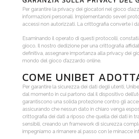
GARANZIA SULLA PRIVACY DEL 
Per garantire la privacy dei giocatori nel gioco d’a
informazioni personali. Implementando severi protocol
accessi non autorizzati. La crittografia converte i d
Esaminando il operato di questi protocolli, constat
gioco. Il nostro dedizione per una crittografia affida
definitiva, assegnare importanza alla privacy dei gio
mondo del gioco d’azzardo online.
COME UNIBET ADOTTA
Per garantire la sicurezza dei dati degli utenti, Un
dal momento in cui partono dal il dispositivo dell’
garantiscono una solida protezione contro gli acces
assicurando che nessun dato in chiaro venga esposto
crittografia dei dati a riposo che quella dei dati in
sensibili, creando un framework di sicurezza comple
impegniamo a rimanere al passo con le minacce inform