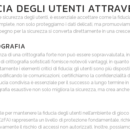
IA DEGLI UTENTI ATTRAV
 sicurezza degli utenti, è essenziale accettare come la fiducia
plete, non solo proteggiamo i dati delicati, ma promuoviamo a
egno per la sicurezza si converta direttamente in una crescent
OGRAFIA
anza di una crittografia forte non può essere sopravvalutata, i
 crittografia sofisticati fornisce notevoli vantaggi, in quanto r
tamente i elementi critici di fiducia: gli utenti sono più disp
dificando le comunicazioni, certifichiamo la confidenzialità d
iducia condivisa è essenziale per il successo a lungo termine i
rafia esaustive non solo migliora la sicurezza, ma crea anche un
 per mantenere la fiducia degli utenti nell’ambiente di gioco 
2FA) rappresenta un livello di protezione fondamentale, richied
amente il rischio di accessi non autorizzati. Inoltre, possiamo