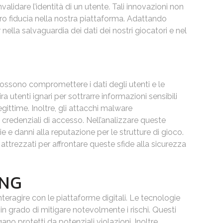
alidare l’identità di un utente. Tali innovazioni non
oro fiducia nella nostra piattaforma. Adattando
ella salvaguardia dei dati dei nostri giocatori e nel
ossono compromettere i dati degli utenti e le
a utenti ignari per sottrarre informazioni sensibili
gittime. Inoltre, gli attacchi malware
credenziali di accesso. Nell’analizzare queste
 e danni alla reputazione per le strutture di gioco.
trezzati per affrontare queste sfide alla sicurezza
ING
eragire con le piattaforme digitali. Le tecnologie
 in grado di mitigare notevolmente i rischi. Questi
no protetti da potenziali violazioni. Inoltre,