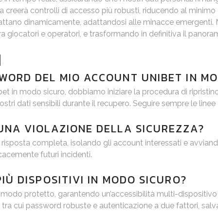
ca creerà controlli di accesso più robusti, riducendo al minim
 adattano dinamicamente, adattandosi alle minacce emergenti. N
a giocatori e operatori, e trasformando in definitiva il panor
I
WORD DEL MIO ACCOUNT UNIBET IN M
et in modo sicuro, dobbiamo iniziare la procedura di ripristi
stri dati sensibili durante il recupero. Seguire sempre le linee
UNA VIOLAZIONE DELLA SICUREZZA?
isposta completa, isolando gli account interessati e avviando
icacemente futuri incidenti.
IÙ DISPOSITIVI IN MODO SICURO?
n modo protetto, garantendo un’accessibilità multi-dispositivo
ra cui password robuste e autenticazione a due fattori, salv