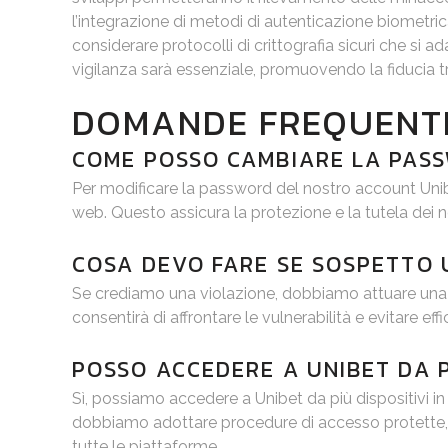
l’integrazione di metodi di autenticazione biometri
considerare protocolli di crittografia sicuri che si
vigilanza sarà essenziale, promuovendo la fiducia tr
DOMANDE FREQUENT
COME POSSO CAMBIARE LA PASS
Per modificare la password del nostro account Unib
web. Questo assicura la protezione e la tutela dei no
COSA DEVO FARE SE SOSPETTO 
Se crediamo una violazione, dobbiamo attuare una r
consentirà di affrontare le vulnerabilità e evitare eff
POSSO ACCEDERE A UNIBET DA P
Sì, possiamo accedere a Unibet da più dispositivi i
dobbiamo adottare procedure di accesso protette, t
tutte le piattaforme.