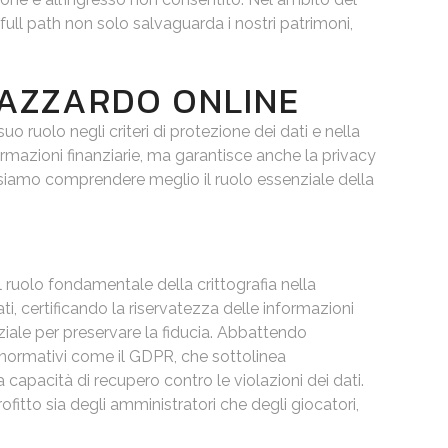
ull path non solo salvaguarda i nostri patrimoni,
’AZZARDO ONLINE
o ruolo negli criteri di protezione dei dati e nella
rmazioni finanziarie, ma garantisce anche la privacy
ossiamo comprendere meglio il ruolo essenziale della
ruolo fondamentale della crittografia nella
ti, certificando la riservatezza delle informazioni
ziale per preservare la fiducia. Abbattendo
e normativi come il GDPR, che sottolinea
capacità di recupero contro le violazioni dei dati.
fitto sia degli amministratori che degli giocatori,