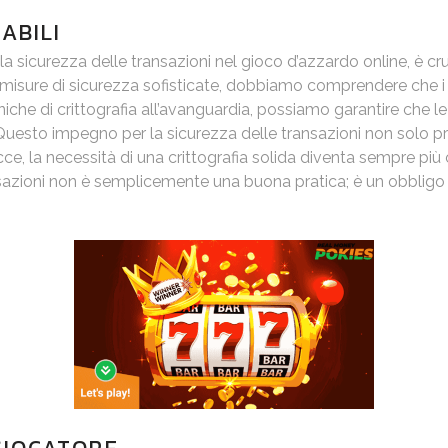
ABILI
sicurezza delle transazioni nel gioco d’azzardo online, è cruc
di misure di sicurezza sofisticate, dobbiamo comprendere che 
iche di crittografia all’avanguardia, possiamo garantire che le in
uesto impegno per la sicurezza delle transazioni non solo prot
cce, la necessità di una crittografia solida diventa sempre più 
nsazioni non è semplicemente una buona pratica; è un obbligo