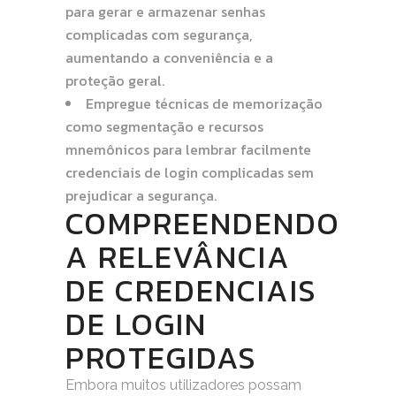
para gerar e armazenar senhas
complicadas com segurança,
aumentando a conveniência e a
proteção geral.
Empregue técnicas de memorização
como segmentação e recursos
mnemônicos para lembrar facilmente
credenciais de login complicadas sem
prejudicar a segurança.
COMPREENDENDO
A RELEVÂNCIA
DE CREDENCIAIS
DE LOGIN
PROTEGIDAS
Embora muitos utilizadores possam