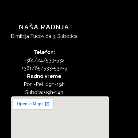
NAŠA RADNJA
Dimitrija Tucovića 3, Subotica
Telefon:
+381/24/533-532
+381/65/533-532-5
Radno vreme
Pon.-Pet. 09h-19h
Subota: 09h-14h