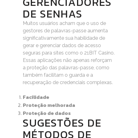
GERENCIADORES
DE SENHAS
Muitos usuários acham que o uso de
gestores de palavras-passe aumenta
significativamente sua habilidade de
gerar e gerenciar dados de acesso
seguras para sites como o 21BIT Casino.
Essas aplicações não apenas reforçam
a proteção das palavras-passe, como
também facilitam o guarda e a
recuperação de credenciais complexas.
Facilidade
Proteção melhorada
Proteção de dados
SUGESTÕES DE
MÉTODOS DE