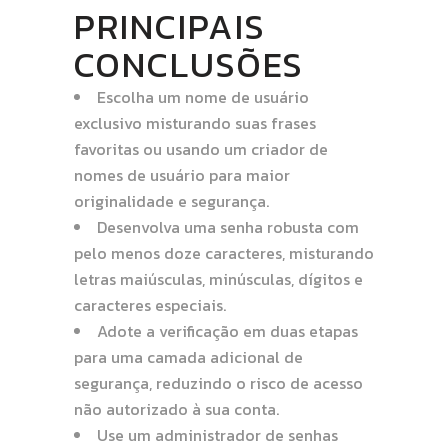
PRINCIPAIS
CONCLUSÕES
Escolha um nome de usuário
exclusivo misturando suas frases
favoritas ou usando um criador de
nomes de usuário para maior
originalidade e segurança.
Desenvolva uma senha robusta com
pelo menos doze caracteres, misturando
letras maiúsculas, minúsculas, dígitos e
caracteres especiais.
Adote a verificação em duas etapas
para uma camada adicional de
segurança, reduzindo o risco de acesso
não autorizado à sua conta.
Use um administrador de senhas