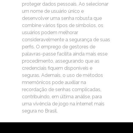
proteger dados pessoais. Ao selecionar
um nome de usuário único e
desenvolver uma senha robusta que
combine vários tipos de símbolos, os
usuários podem melhorar
consideravelmente a segurança de suas
perfis. O emprego de gestores de
palavras-passe facilita ainda mais esse
procedimento, assegurando que as
credenciais fiquem disponíveis e
seguras. Ademais, o uso de métodos
mnemônicos pode auxiliar na
recordação de senhas complicadas,
contribuindo, em última análise, para
uma vivência de jogo na internet mais
segura no Brasil.