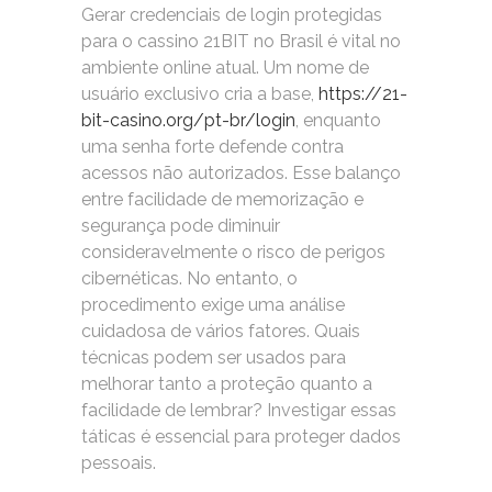
Gerar credenciais de login protegidas
para o cassino 21BIT no Brasil é vital no
ambiente online atual. Um nome de
usuário exclusivo cria a base,
https://21-
bit-casino.org/pt-br/login
, enquanto
uma senha forte defende contra
acessos não autorizados. Esse balanço
entre facilidade de memorização e
segurança pode diminuir
consideravelmente o risco de perigos
cibernéticas. No entanto, o
procedimento exige uma análise
cuidadosa de vários fatores. Quais
técnicas podem ser usados para
melhorar tanto a proteção quanto a
facilidade de lembrar? Investigar essas
táticas é essencial para proteger dados
pessoais.