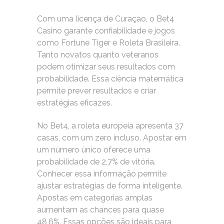
Com uma licença de Curaçao, o Bet4
Casino garante confiabilidade e jogos
como Fortune Tiger e Roleta Brasileira.
Tanto novatos quanto veteranos
podem otimizar seus resultados com
probabilidade. Essa ciência matemática
permite prever resultados e criar
estratégias eficazes.
No Bet4, a roleta europeia apresenta 37
casas, com um zero incluso. Apostar em
um número único oferece uma
probabilidade de 2,7% de vitória.
Conhecer essa informação permite
ajustar estratégias de forma inteligente.
Apostas em categorias amplas
aumentam as chances para quase
48,6%. Essas opções são ideais para