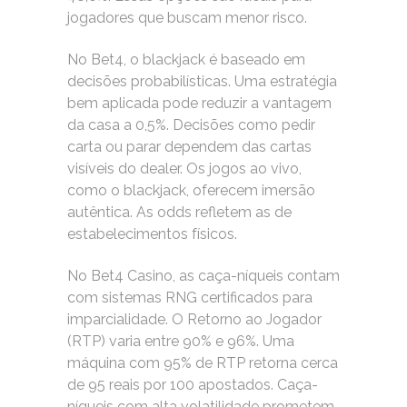
jogadores que buscam menor risco.
No Bet4, o blackjack é baseado em
decisões probabilísticas. Uma estratégia
bem aplicada pode reduzir a vantagem
da casa a 0,5%. Decisões como pedir
carta ou parar dependem das cartas
visíveis do dealer. Os jogos ao vivo,
como o blackjack, oferecem imersão
autêntica. As odds refletem as de
estabelecimentos físicos.
No Bet4 Casino, as caça-níqueis contam
com sistemas RNG certificados para
imparcialidade. O Retorno ao Jogador
(RTP) varia entre 90% e 96%. Uma
máquina com 95% de RTP retorna cerca
de 95 reais por 100 apostados. Caça-
níqueis com alta volatilidade prometem