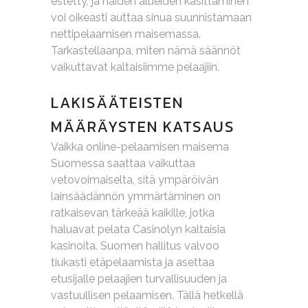
estetty, ja näiden alueiden käsittäminen
voi oikeasti auttaa sinua suunnistamaan
nettipelaamisen maisemassa.
Tarkastellaanpa, miten nämä säännöt
vaikuttavat kaltaisiimme pelaajiin.
LAKISÄÄTEISTEN
MÄÄRÄYSTEN KATSAUS
Vaikka online-pelaamisen maisema
Suomessa saattaa vaikuttaa
vetovoimaiselta, sitä ympäröivän
lainsäädännön ymmärtäminen on
ratkaisevan tärkeää kaikille, jotka
haluavat pelata Casinolyn kaltaisia
kasinoita. Suomen hallitus valvoo
tiukasti etäpelaamista ja asettaa
etusijalle pelaajien turvallisuuden ja
vastuullisen pelaamisen. Tällä hetkellä