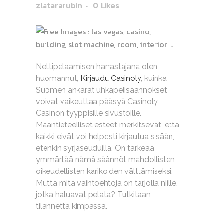
zlatararubin
0
Likes
Nettipelaamisen harrastajana olen
huomannut,
Kirjaudu Casinoly
, kuinka
Suomen ankarat uhkapelisäännökset
voivat vaikeuttaa pääsyä Casinoly
Casinon tyyppisille sivustoille.
Maantieteelliset esteet merkitsevät, että
kaikki eivät voi helposti kirjautua sisään,
etenkin syrjäseuduilla. On tärkeää
ymmärtää nämä säännöt mahdollisten
oikeudellisten karikoiden välttämiseksi.
Mutta mitä vaihtoehtoja on tarjolla niille,
jotka haluavat pelata? Tutkitaan
tilannetta kimpassa.