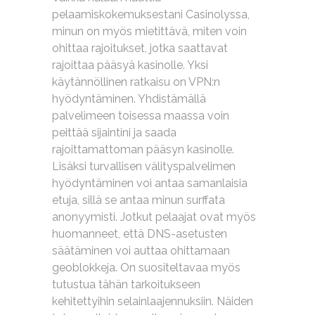
pelaamiskokemuksestani Casinolyssa,
minun on myös mietittävä, miten voin
ohittaa rajoitukset, jotka saattavat
rajoittaa pääsyä kasinolle. Yksi
käytännöllinen ratkaisu on VPN:n
hyödyntäminen. Yhdistämällä
palvelimeen toisessa maassa voin
peittää sijaintini ja saada
rajoittamattoman pääsyn kasinolle.
Lisäksi turvallisen välityspalvelimen
hyödyntäminen voi antaa samanlaisia
etuja, sillä se antaa minun surffata
anonyymisti. Jotkut pelaajat ovat myös
huomanneet, että DNS-asetusten
säätäminen voi auttaa ohittamaan
geoblokkeja. On suositeltavaa myös
tutustua tähän tarkoitukseen
kehitettyihin selainlaajennuksiin. Näiden