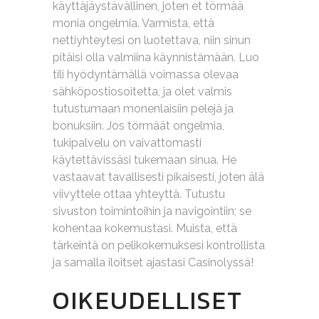
käyttäjäystävällinen, joten et törmää
monia ongelmia. Varmista, että
nettiyhteytesi on luotettava, niin sinun
pitäisi olla valmiina käynnistämään. Luo
tili hyödyntämällä voimassa olevaa
sähköpostiosoitetta, ja olet valmis
tutustumaan monenlaisiin pelejä ja
bonuksiin. Jos törmäät ongelmia,
tukipalvelu on vaivattomasti
käytettävissäsi tukemaan sinua. He
vastaavat tavallisesti pikaisesti, joten älä
viivyttele ottaa yhteyttä. Tutustu
sivuston toimintoihin ja navigointiin; se
kohentaa kokemustasi. Muista, että
tärkeintä on pelikokemuksesi kontrollista
ja samalla iloitset ajastasi Casinolyssä!
OIKEUDELLISET