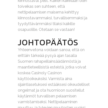
kiinnostavat pelit. Kaiken kaikkiaan olen
toiveikas sen suhteen, että
nettipelaamisen maisema kehittyy
kiinnostavammaksi, turvallisemmaksi ja
tyydyttävämmäksi tilaksi kaikille
osapuolille. Otetaan se vastaan!
JOHTOPÄÄTÖS
Yhteenvetona voidaan sanoa, että on
erittäin tärkeää pysyä ajan tasalla
Suomen rahapelilainsäädännöstä ja
maantieteellisistä esteistä, jotka voivat
koskea Casinoly Casinon
käyttöoikeuksiisi. Varmista aina
sijaintiasetuksesi estääksesi oikeudelliset
ongelmat ja ota huomioon suositellut
käytännöt turvallisen pelaamisen
varmistamiseksi. Nettipelaaminen
muuttuu, ja tulevien muutosten vuoksi