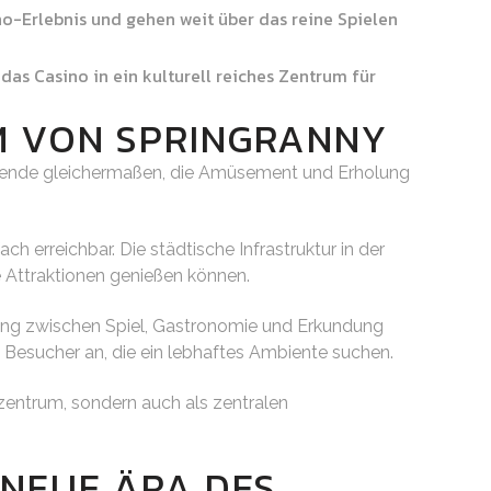
-Erlebnis und gehen weit über das reine Spielen
s Casino in ein kulturell reiches Zentrum für
UM VON SPRINGRANNY
eisende gleichermaßen, die Amüsement und Erholung
h erreichbar. Die städtische Infrastruktur in der
e Attraktionen genießen können.
ang zwischen Spiel, Gastronomie und Erkundung
Besucher an, die ein lebhaftes Ambiente suchen.
lzentrum, sondern auch als zentralen
 NEUE ÄRA DES