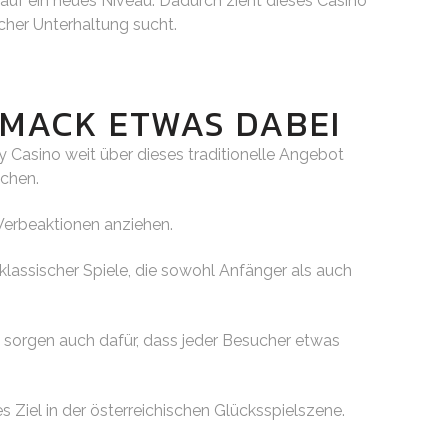
auf ein neues Niveau. Dadurch zieht dieses Casino
scher Unterhaltung sucht.
HMACK ETWAS DABEI
 Casino weit über dieses traditionelle Angebot
echen.
Werbeaktionen anziehen.
lassischer Spiele, die sowohl Anfänger als auch
 sorgen auch dafür, dass jeder Besucher etwas
 Ziel in der österreichischen Glücksspielszene.