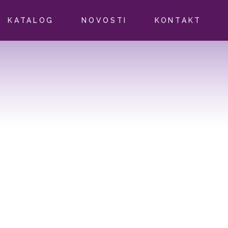
KATALOG
NOVOSTI
KONTAKT