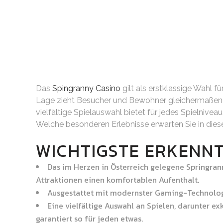
Das
Spingranny Casino
gilt als erstklassige Wahl f
Lage zieht Besucher und Bewohner gleichermaßen an
vielfältige Spielauswahl bietet für jedes Spielnivea
Welche besonderen Erlebnisse erwarten Sie in die
WICHTIGSTE ERKENNT
Das im Herzen in Österreich gelegene Springran
Attraktionen einen komfortablen Aufenthalt.
Ausgestattet mit modernster Gaming-Technologie
Eine vielfältige Auswahl an Spielen, darunter e
garantiert so für jeden etwas.