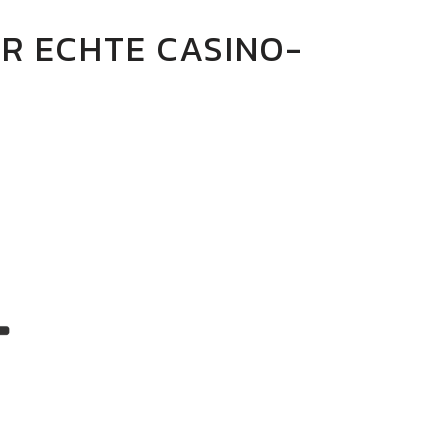
R ECHTE CASINO-