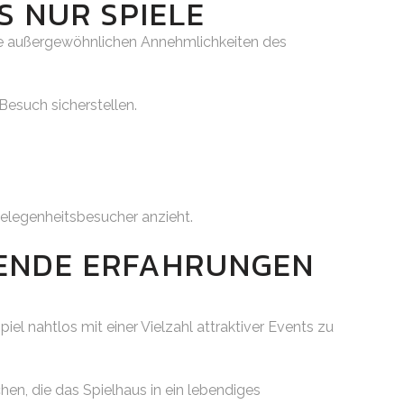
 NUR SPIELE
die außergewöhnlichen Annehmlichkeiten des
Besuch sicherstellen.
elegenheitsbesucher anzieht.
GENDE ERFAHRUNGEN
l nahtlos mit einer Vielzahl attraktiver Events zu
n, die das Spielhaus in ein lebendiges