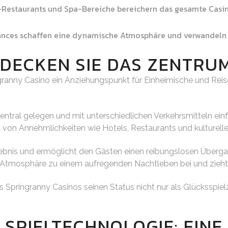
Restaurants und Spa-Bereiche bereichern das gesamte Casino
ces schaffen eine dynamische Atmosphäre und verwandeln da
NTDECKEN SIE DAS ZENTR
ingranny Casino ein Anziehungspunkt für Einheimische und R
tral gelegen und mit unterschiedlichen Verkehrsmitteln einfac
 von Annehmlichkeiten wie Hotels, Restaurants und kulturell
ebnis und ermöglicht den Gästen einen reibungslosen Überg
 Atmosphäre zu einem aufregenden Nachtleben bei und zieht 
es Springranny Casinos seinen Status nicht nur als Glücksspie
 SPIELTECHNOLOGIE: EINE