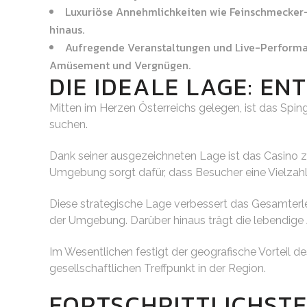
Luxuriöse Annehmlichkeiten wie Feinschmecker-
hinaus.
Aufregende Veranstaltungen und Live-Performan
Amüsement und Vergnügen.
DIE IDEALE LAGE: E
Mitten im Herzen Österreichs gelegen, ist das Sp
suchen.
Dank seiner ausgezeichneten Lage ist das Casino zen
Umgebung sorgt dafür, dass Besucher eine Vielzahl
Diese strategische Lage verbessert das Gesamterl
der Umgebung. Darüber hinaus trägt die lebendige
Im Wesentlichen festigt der geografische Vorteil d
gesellschaftlichen Treffpunkt in der Region.
FORTSCHRITTLICHSTE