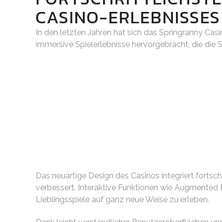
CASINO-ERLEBNISSES
In den letzten Jahren hat sich das Springranny Ca
immersive Spielerlebnisse hervorgebracht, die die
Das neuartige Design des Casinos integriert fortsch
verbessert. Interaktive Funktionen wie Augmented R
Lieblingsspiele auf ganz neue Weise zu erleben.