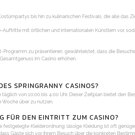
ümpartys bis hin zu kulinarischen Festivals, die alle das Zi
Auftritte mit örtlichen und internationalen Künstlern vor, sod
-Programm zu präsentieren, gewährleistet, dass die Besucher
en Gesamtgenuss im Casino erhöhen.
 DES SPRINGRANNY CASINOS?
täglich von 10:00 bis 4:00 Uhr. Dieser Zeitplan bietet den B
e Woche über zu nutzen.
G FÜR DEN EINTRITT ZUM CASINO?
e festgelegte Kleiderordnung; lässige Kleidung ist oft genügen
h, dass Gäste sich vor ihrem Besuch über die konkreten Besti