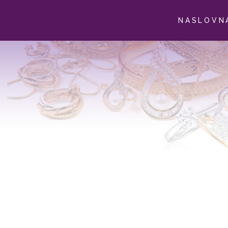
NASLOVN