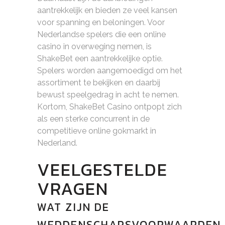
aantrekkelijk en bieden ze veel kansen
voor spanning en beloningen. Voor
Nederlandse spelers die een online
casino in overweging nemen, is
ShakeBet een aantrekkelijke optie.
Spelers worden aangemoedigd om het
assortiment te bekijken en daarbij
bewust speelgedrag in acht te nemen.
Kortom, ShakeBet Casino ontpopt zich
als een sterke concurrent in de
competitieve online gokmarkt in
Nederland.
VEELGESTELDE
VRAGEN
WAT ZIJN DE
WEDDENSCHAPSVOORWAARDEN