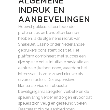
ALGEMENE
INDRUK EN
AANBEVELINGEN
Hoewel gokkers uiteenlopende
preferenties en behoeften kunnen
hebben, is de algemene indruk van
ShakeBet Casino onder Nederlandse
gebruikers consistent positief. Het
platform combineert met succes een
rijke spelselectie, intuïtieve navigatie en
aantrekkelijke bonussen, waardoor het
interessant is voor zowel nieuwe als
ervaren spelers. De responsieve
klantenservice en robuuste
beveiligingsmaatregelen verbeteren de
spelervaring verder en zorgen ervoor dat
spelers zich veilig en gesteund voelen.
Daarnaast zijn de aanbiedingen