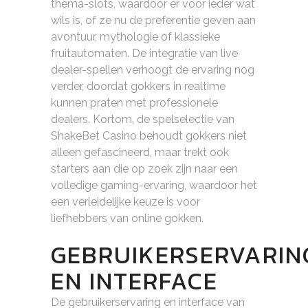
thema-slots, waardoor er voor ieder wat
wils is, of ze nu de preferentie geven aan
avontuur, mythologie of klassieke
fruitautomaten. De integratie van live
dealer-spellen verhoogt de ervaring nog
verder, doordat gokkers in realtime
kunnen praten met professionele
dealers. Kortom, de spelselectie van
ShakeBet Casino behoudt gokkers niet
alleen gefascineerd, maar trekt ook
starters aan die op zoek zijn naar een
volledige gaming-ervaring, waardoor het
een verleidelijke keuze is voor
liefhebbers van online gokken.
GEBRUIKERSERVARIN
EN INTERFACE
De gebruikerservaring en interface van