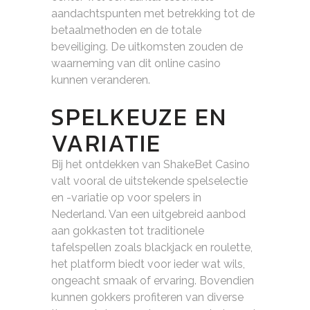
aandachtspunten met betrekking tot de
betaalmethoden en de totale
beveiliging. De uitkomsten zouden de
waarneming van dit online casino
kunnen veranderen.
SPELKEUZE EN
VARIATIE
Bij het ontdekken van ShakeBet Casino
valt vooral de uitstekende spelselectie
en -variatie op voor spelers in
Nederland. Van een uitgebreid aanbod
aan gokkasten tot traditionele
tafelspellen zoals blackjack en roulette,
het platform biedt voor ieder wat wils,
ongeacht smaak of ervaring. Bovendien
kunnen gokkers profiteren van diverse