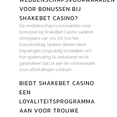
VOOR BONUSSEN BIJ
SHAKEBET CASINO?
De weddenschapsvoorwaarden voor
bonussen bij ShakeBet Casino variëren
doorgaans van 30x tot 50x het
bonusbedrag. Spelers dienen deze
bepalingen zorgvuldig te bekijken om
hun spelervaring te verbeteren en te
garanderen dat ze aan de voorwaarden
voor uitbetalingen voldoen.
BIEDT SHAKEBET CASINO
EEN
LOYALITEITSPROGRAMMA
AAN VOOR TROUWE