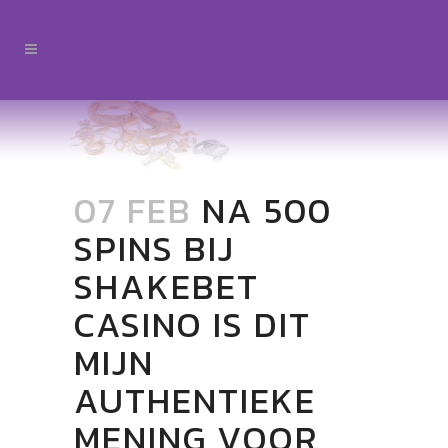
07 FEB
NA 500
SPINS BIJ
SHAKEBET
CASINO IS DIT
MIJN
AUTHENTIEKE
MENING VOOR