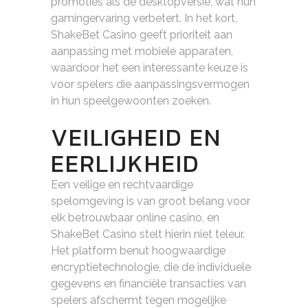
promoties als de desktopversie, wat hun
gamingervaring verbetert. In het kort,
ShakeBet Casino geeft prioriteit aan
aanpassing met mobiele apparaten,
waardoor het een interessante keuze is
voor spelers die aanpassingsvermogen
in hun speelgewoonten zoeken.
VEILIGHEID EN
EERLIJKHEID
Een veilige en rechtvaardige
spelomgeving is van groot belang voor
elk betrouwbaar online casino, en
ShakeBet Casino stelt hierin niet teleur.
Het platform benut hoogwaardige
encryptietechnologie, die de individuele
gegevens en financiële transacties van
spelers afschermt tegen mogelijke