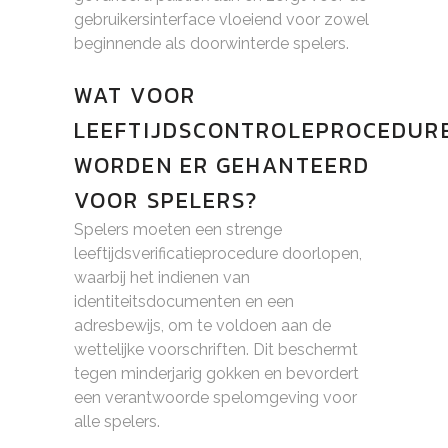
gebruikersinterface vloeiend voor zowel
beginnende als doorwinterde spelers.
WAT VOOR
LEEFTIJDSCONTROLEPROCEDUR
WORDEN ER GEHANTEERD
VOOR SPELERS?
Spelers moeten een strenge
leeftijdsverificatieprocedure doorlopen,
waarbij het indienen van
identiteitsdocumenten en een
adresbewijs, om te voldoen aan de
wettelijke voorschriften. Dit beschermt
tegen minderjarig gokken en bevordert
een verantwoorde spelomgeving voor
alle spelers.