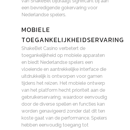
van ShakeBet bijdraagt significant bij aan
een bevredigende gokervaring voor
Nederlandse spelers.
MOBIELE
TOEGANKELIJKHEIDSERVARING
ShakeBet Casino verbetert de
toegankelijkheid op mobiele apparaten
en biedt Nederlandse spelers een
vloeiende en aantrekkelijke interface die
uitdrukkelijk is ontworpen voor gamen
tijdens het reizen. Het mobiele ontwerp
van het platform hecht prioriteit aan de
gebruikerservaring, waardoor eenvoudig
door de diverse spellen en functies kan
worden genavigeerd zonder dat dit ten
koste gaat van de performance. Spelers
hebben eenvoudig toegang tot