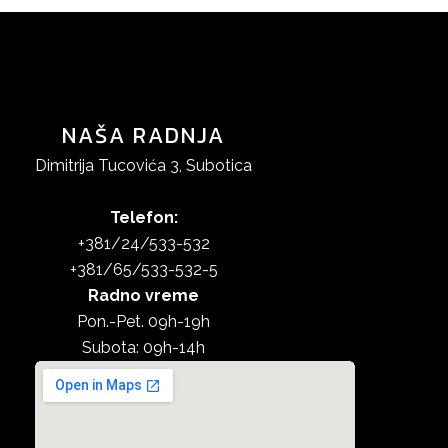
NAŠA RADNJA
Dimitrija Tucovića 3, Subotica
Telefon:
+381/24/533-532
+381/65/533-532-5
Radno vreme
Pon.-Pet. 09h-19h
Subota: 09h-14h