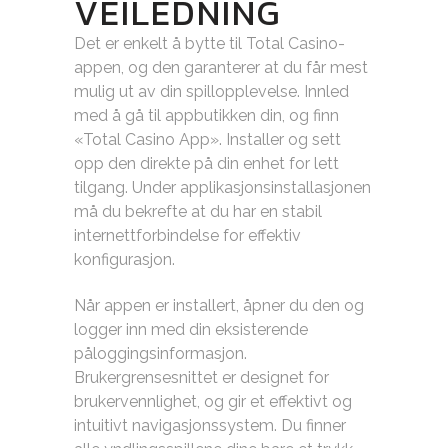
VEILEDNING
Det er enkelt å bytte til Total Casino-
appen, og den garanterer at du får mest
mulig ut av din spillopplevelse. Innled
med å gå til appbutikken din, og finn
«Total Casino App». Installer og sett
opp den direkte på din enhet for lett
tilgang. Under applikasjonsinstallasjonen
må du bekrefte at du har en stabil
internettforbindelse for effektiv
konfigurasjon.
Når appen er installert, åpner du den og
logger inn med din eksisterende
påloggingsinformasjon.
Brukergrensesnittet er designet for
brukervennlighet, og gir et effektivt og
intuitivt navigasjonssystem. Du finner