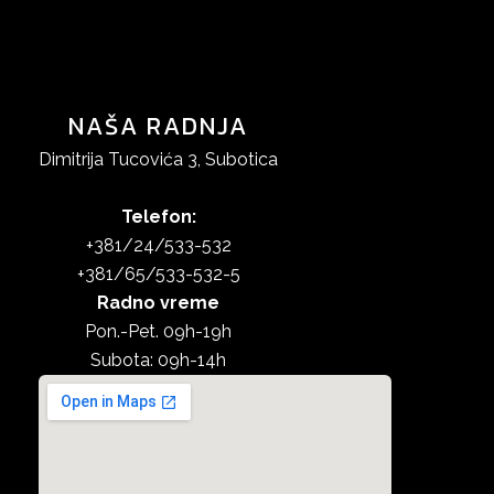
NAŠA RADNJA
Dimitrija Tucovića 3, Subotica
Telefon:
+381/24/533-532
+381/65/533-532-5
Radno vreme
Pon.-Pet. 09h-19h
Subota: 09h-14h