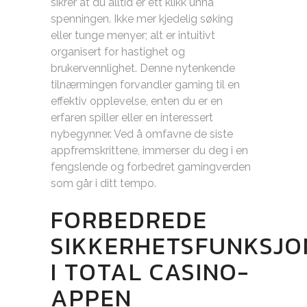
sikrer at du alltid er ett klikk unna
spenningen. Ikke mer kjedelig søking
eller tunge menyer; alt er intuitivt
organisert for hastighet og
brukervennlighet. Denne nytenkende
tilnærmingen forvandler gaming til en
effektiv opplevelse, enten du er en
erfaren spiller eller en interessert
nybegynner. Ved å omfavne de siste
appfremskrittene, immerser du deg i en
fengslende og forbedret gamingverden
som går i ditt tempo.
FORBEDREDE
SIKKERHETSFUNKSJO
I TOTAL CASINO-
APPEN