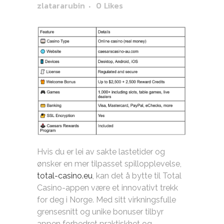
zlatararubin
0
Likes
Hvis du er lei av sakte lastetider og
ønsker en mer tilpasset spillopplevelse,
total-casino.eu
, kan det å bytte til Total
Casino-appen være et innovativt trekk
for deg i Norge. Med sitt virkningsfulle
grensesnitt og unike bonuser tilbyr
appen forbedret praktiskhet og