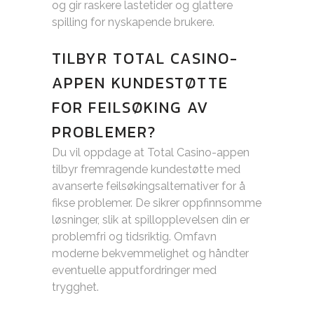
og gir raskere lastetider og glattere
spilling for nyskapende brukere.
TILBYR TOTAL CASINO-
APPEN KUNDESTØTTE
FOR FEILSØKING AV
PROBLEMER?
Du vil oppdage at Total Casino-appen
tilbyr fremragende kundestøtte med
avanserte feilsøkingsalternativer for å
fikse problemer. De sikrer oppfinnsomme
løsninger, slik at spillopplevelsen din er
problemfri og tidsriktig. Omfavn
moderne bekvemmelighet og håndter
eventuelle apputfordringer med
trygghet.