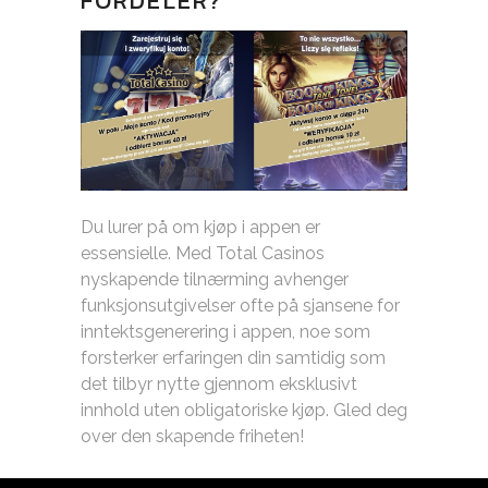
FORDELER?
Du lurer på om kjøp i appen er
essensielle. Med Total Casinos
nyskapende tilnærming avhenger
funksjonsutgivelser ofte på sjansene for
inntektsgenerering i appen, noe som
forsterker erfaringen din samtidig som
det tilbyr nytte gjennom eksklusivt
innhold uten obligatoriske kjøp. Gled deg
over den skapende friheten!