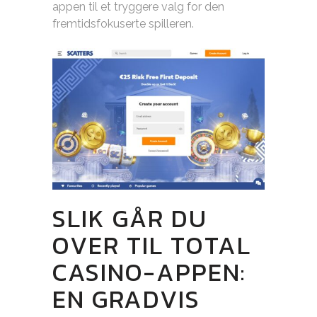
appen til et tryggere valg for den
fremtidsfokuserte spilleren.
SLIK GÅR DU
OVER TIL TOTAL
CASINO-APPEN:
EN GRADVIS