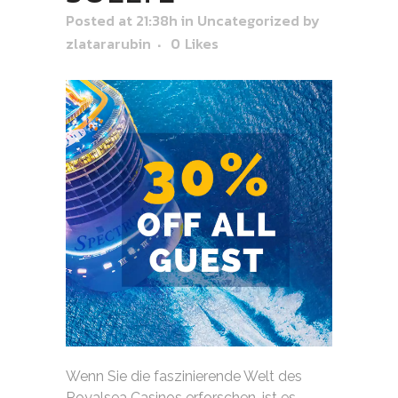
Posted at 21:38h
in
Uncategorized
by
zlatararubin
0
Likes
Wenn Sie die faszinierende Welt des
Royalsea Casinos erforschen, ist es