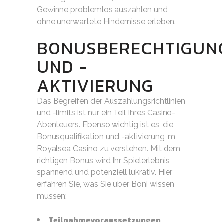
Gewinne problemlos auszahlen und
ohne unerwartete Hindernisse erleben.
BONUSBERECHTIGUN
UND -
AKTIVIERUNG
Das Begreifen der Auszahlungsrichtlinien
und -limits ist nur ein Teil Ihres Casino-
Abenteuers. Ebenso wichtig ist es, die
Bonusqualifikation und -aktivierung im
Royalsea Casino zu verstehen. Mit dem
richtigen Bonus wird Ihr Spielerlebnis
spannend und potenziell lukrativ. Hier
erfahren Sie, was Sie über Boni wissen
müssen:
Teilnahmevoraussetzungen