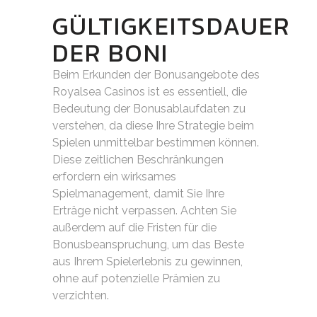
GÜLTIGKEITSDAUER
DER BONI
Beim Erkunden der Bonusangebote des
Royalsea Casinos ist es essentiell, die
Bedeutung der Bonusablaufdaten zu
verstehen, da diese Ihre Strategie beim
Spielen unmittelbar bestimmen können.
Diese zeitlichen Beschränkungen
erfordern ein wirksames
Spielmanagement, damit Sie Ihre
Erträge nicht verpassen. Achten Sie
außerdem auf die Fristen für die
Bonusbeanspruchung, um das Beste
aus Ihrem Spielerlebnis zu gewinnen,
ohne auf potenzielle Prämien zu
verzichten.