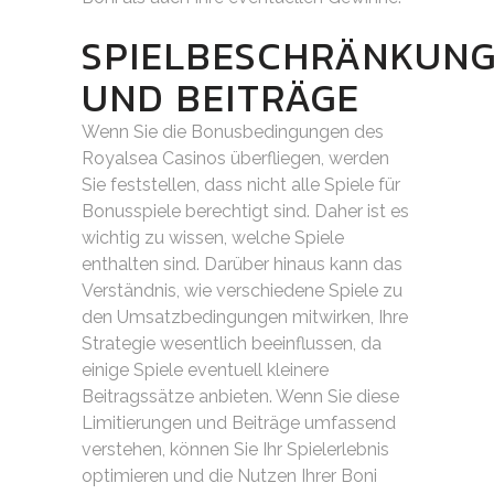
SPIELBESCHRÄNKUN
UND BEITRÄGE
Wenn Sie die Bonusbedingungen des
Royalsea Casinos überfliegen, werden
Sie feststellen, dass nicht alle Spiele für
Bonusspiele berechtigt sind. Daher ist es
wichtig zu wissen, welche Spiele
enthalten sind. Darüber hinaus kann das
Verständnis, wie verschiedene Spiele zu
den Umsatzbedingungen mitwirken, Ihre
Strategie wesentlich beeinflussen, da
einige Spiele eventuell kleinere
Beitragssätze anbieten. Wenn Sie diese
Limitierungen und Beiträge umfassend
verstehen, können Sie Ihr Spielerlebnis
optimieren und die Nutzen Ihrer Boni