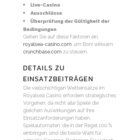
Live-Casino
Ausschlüsse
Überprüfung der Gültigkeit der
Bedingungen
Gehen Sie auf diese Faktoren ein,
royalsea-casino.com
, um Boni wirksam
crunchbase.com
zu steuern.
DETAILS ZU
EINSATZBEITRÄGEN
Die vielschichtigen Wetteinsätze im
Royalsea Casino erfordern strategisches
Vorgehen, da nicht alle Spiele die
gleichen Auswirkungen auf Ihre
Einsatzanforderungen haben.
Spielautomaten, die in der Regel 100 %
einbringen, sind die beste Wahl für