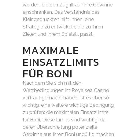
werden, die den Zugriff auf Ihre Gewinne
einschränken. Das Verständnis des
Kleingedruckten hilft Ihnen, eine
Strategie zu entwickeln, die zu Ihren
Zielen und Ihrem Spielstil passt.
MAXIMALE
EINSATZLIMITS
FÜR BONI
Nachdem Sie sich mit den
Wettbedingungen im Royalsea Casino
vertraut gemacht haben, ist es ebenso
wichtig, eine weitere wichtige Bedingung
zu prüfen: die maximalen Einsatzlimits
für Boni. Diese Limits sind wichtig, da
deren Überschreitung potenzielle
Gewinne aus Ihren Boni ungültig machen