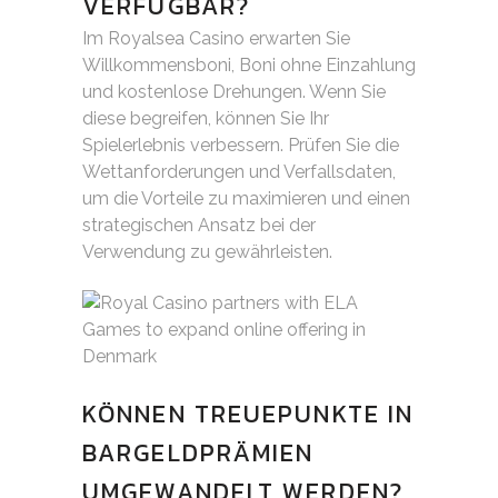
VERFÜGBAR?
Im Royalsea Casino erwarten Sie
Willkommensboni, Boni ohne Einzahlung
und kostenlose Drehungen. Wenn Sie
diese begreifen, können Sie Ihr
Spielerlebnis verbessern. Prüfen Sie die
Wettanforderungen und Verfallsdaten,
um die Vorteile zu maximieren und einen
strategischen Ansatz bei der
Verwendung zu gewährleisten.
KÖNNEN TREUEPUNKTE IN
BARGELDPRÄMIEN
UMGEWANDELT WERDEN?