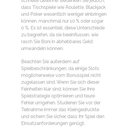
schnelle Gewinne. Bedenken Sie jedoch,
dass Tischspiele wie Roulette, Blackjack
und Poker wesentlich weniger einbringen
können, manchmal nur 10 % oder sogar
0 %. Es ist essentiell, diese Unterschiede
zu begreifen, da sie beeinflussen, wie
rasch Sie Boni in abhebbares Geld
umwandeln können.
Beachten Sie außerdem auf
Spielbeschränkungen, da einige Slots
möglicherweise vom Bonusspiel nicht
zugelassen sind. Wenn Sie sich dieser
Feinheiten klar sind, können Sie Ihre
Spielstrategie optimieren und teure
Fehler umgehen. Studieren Sie vor der
Teilnahme immer das Kleingedruckte
und sichern Sie sicher, dass Ihr Spiel den
Einsatzanforderungen genügt.