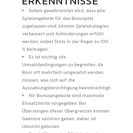
ERKENNTNISSE
Indem gewährleistet wird, dass alle
Spielangebote für das Bonuspiel
zugelassen sind, können Spielstrategien
verbessert und Anforderungen erfüllt
werden, wobei Slots in der Regel zu 100
% beitragen.
Es ist wichtig, die
Umsatzbedingungen zu begreifen, da
Boni oft mehrfach umgesetzt werden
müssen, was sich auf die
Auszahlungsberechtigung beeinträchtigt.
Für Bonusangebote sind maximale
Einsatzlimits vorgegeben. Bei
Übersteigen dieser Obergrenzen können
Gewinne verloren gehen, daher ist
Umsicht geboten.