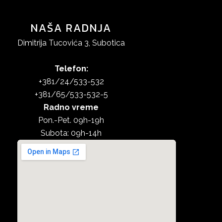
NAŠA RADNJA
Dimitrija Tucovića 3, Subotica
Telefon:
+381/24/533-532
+381/65/533-532-5
Radno vreme
Pon.-Pet. 09h-19h
Subota: 09h-14h