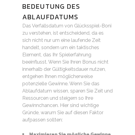
BEDEUTUNG DES
ABLAUFDATUMS
Das Verfallsdatum von Glücksspiel-Boni
zu verstehen, ist entscheidend, da es
sich nicht nur um eine laufende Zeit
handelt, sondern um ein taktisches
Element, das Ihr Spielerfahrung
beeinflusst. Wenn Sie Ihren Bonus nicht
innerhalb der Gültigkeitsdauer nutzen,
entgehen Ihnen möglicherweise
potenzielle Gewinne. Wenn Sie das
Ablaufdatum wissen, sparen Sie Zeit und
Ressourcen und steigern so Ihre
Gewinnchancen. Hier sind wichtige
Gründe, warum Sie auf diesen Faktor
aufpassen sollten:
Maximieren Sie mögliche Gewinne