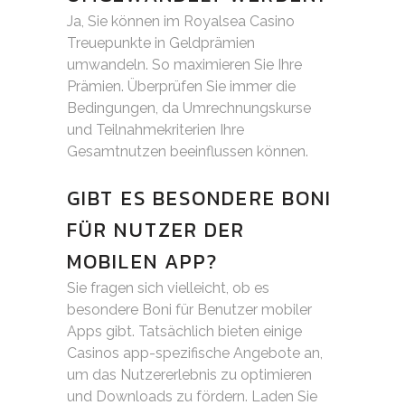
Ja, Sie können im Royalsea Casino
Treuepunkte in Geldprämien
umwandeln. So maximieren Sie Ihre
Prämien. Überprüfen Sie immer die
Bedingungen, da Umrechnungskurse
und Teilnahmekriterien Ihre
Gesamtnutzen beeinflussen können.
GIBT ES BESONDERE BONI
FÜR NUTZER DER
MOBILEN APP?
Sie fragen sich vielleicht, ob es
besondere Boni für Benutzer mobiler
Apps gibt. Tatsächlich bieten einige
Casinos app-spezifische Angebote an,
um das Nutzererlebnis zu optimieren
und Downloads zu fördern. Laden Sie