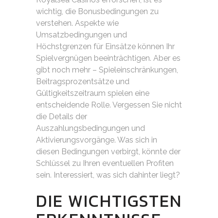
wichtig, die Bonusbedingungen zu
verstehen. Aspekte wie
Umsatzbedingungen und
Höchstgrenzen für Einsätze können Ihr
Spielvergnügen beeinträchtigen. Aber es
gibt noch mehr – Spieleinschränkungen,
Beitragsprozentsätze und
Gültigkeitszeitraum spielen eine
entscheidende Rolle. Vergessen Sie nicht
die Details der
Auszahlungsbedingungen und
Aktivierungsvorgänge. Was sich in
diesen Bedingungen verbirgt, könnte der
Schlüssel zu Ihren eventuellen Profiten
sein. Interessiert, was sich dahinter liegt?
DIE WICHTIGSTEN